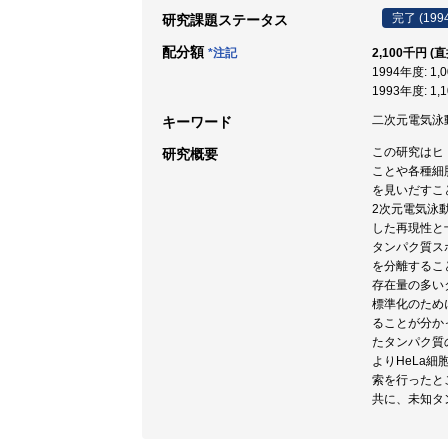
完了 (199
研究課題ステータス
配分額
*注記
2,100千円 (
1994年度: 1,
1993年度: 1,
二次元電気泳動 
キーワード
この研究はヒ
研究概要
ことや各種細
を見いだすこ
2次元電気泳
した再現性と
タンパク質ス
を分離するこ
存在量の多い
標準化のため
ることが分か
たタンパク質
よりHeLa
索を行ったと
共に、未知タ