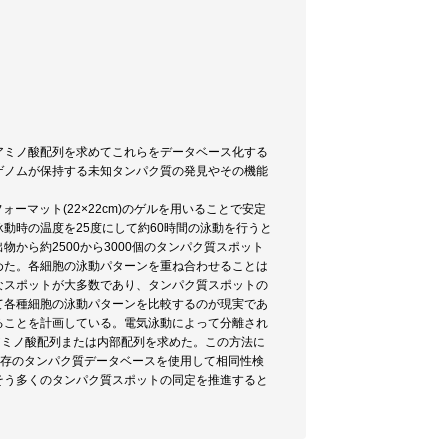
アミノ酸配列を求めてこれらをデータベース化する
ゲノムが保持する未知タンパク質の発見やその機能
マット(22×22cm)のゲルを用いることで安定
動時の温度を25度にして約60時間の泳動を行うと
から約2500から3000個のタンパク質スポット
めた。各細胞の泳動パターンを重ね合わせることは
なスポットが大多数であり、タンパク質スポットの
して各種細胞の泳動パターンを比較するのが現実であ
ることを計画している。電気泳動によって分離され
アミノ酸配列または内部配列を求めた。この方法に
を既存のタンパク質データベースを使用して相同性検
そう多くのタンパク質スポットの同定を推進すると