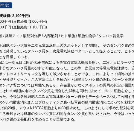
4年度)
直接経費: 2,100千円)
000千円 (直接経費: 1,000千円)
100千円 (直接経費: 1,100千円)
/ 微量アミノ酸配列分析 / 内部配列 / ヒト細胞 / 細胞生物学 / タンパク質化学
ト細胞タンパク質を二次元電気泳動上のスポットとして展開し、そのタンパク質の
胞に発現しているタンパク質を二次元電気泳動パターンとして捉えることで、ヒト
とを目指している。
動には一次元目に固定化pH勾配による等電点電気泳動法を用い、二次元目にラージフォー
十分なタンパク質量の分析が可能となった。この際一次元目の等電点電気泳動で、泳
ポットのストリーキングを著しく減少させることができ、これによりヒト細胞の抽出物
とが可能となった。この方法により各種のヒト細胞タンパク質の泳動パターンを求
タンパク質については可能であるが、存在量が少なくスポットの異同の判定が困難
にはHeLa細胞の抽出タンパク質を混合した試料を同時に求めて、HeLa細胞を介
った。今後は各種細胞の二次元電気泳動パターン自身をデータベース化して公開す
のゲル内酵素消化またはブロッティング膜へ転写後の膜内酵素消化によってN末端
細胞で約20個、マウスN18TG2細胞より約30個求めた。このようにして求めた配列
ころ未知または既報のタンパク質に相同なタンパク質が見いだされた。今後はいっ
ンパク質の全長配列を求めることが重要である。