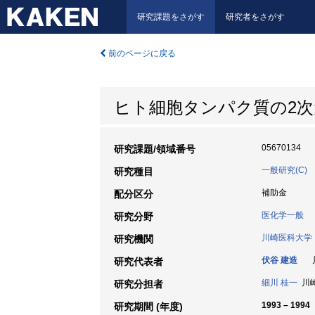
研究課題をさがす
研究者をさがす
前のページに戻る
ヒト細胞タンパク質の2
05670134
研究課題/領域番号
一般研究(C)
研究種目
補助金
配分区分
医化学一般
研究分野
川崎医科大学
研究機関
伏谷 建造
川
研究代表者
細川 桂一
川崎
研究分担者
1993 – 1994
研究期間 (年度)