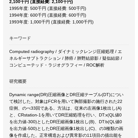
2,100千円 (直接経費: 2,100千円)
1995年度: 500千円 (直接経費: 500千円)
1994年度: 600千円 (直接経費: 600千円)
1993年度: 1,000千円 (直接経費: 1,000千円)
キーワード
Computed radiography / ダイナミックレンジ圧縮処理 / エ
ネルギーサブトラクション / 肺癌 / 肺野結節影 / 疑似結節 /
コンピューテッド・ラジオグラフィー / ROC解析
研究概要
Dynamic range(DR)圧縮画像とDR圧縮テーブル(DT)につい
て検討した。対象はFCRを用いて胸部撮影の施行された22
症例、のべ33回である。方法は、従来の左画像1枚出し(A)
と、CRstation-1を用いてDR圧縮処理を行い、DT:x(QL値0
を出力値-300)としたDR圧縮画像1枚出し(B)、DT:b(QL値0
を出力値-500)としたDR圧縮画像1枚出し(C)、の3種類の画
像を作成した。正常構造および異常影の11項目の描出能を