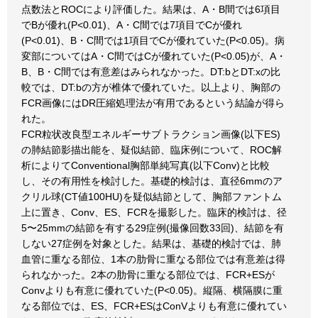
点数法とROCにより評価した。結果は、A・B間では6項目
でBが優れ(P<0.01)、A・C間では7項目でCが優れ
(P<0.01)、B・C間では1項目でCが優れていた(P<0.05)。病
変部についてはA・C間ではCが優れていた(P<0.05)が、A・
B、B・C間では有意差はみられなかった。DT:bとDT:xの比
較では、DT:bの方が椎体で優れていた。以上より、胸部の
FCR画像にはDR圧縮処理法が有用であるという結論が得ら
れた。
FCR粒状改良型エネルギーサブトラクション画像(以下ES)
の肺結節影描出能を、疑似結節、臨床例について、ROC解
析によりてConventional胸部単純写真(以下Conv)と比較
し、その有用性を検討した。基礎的検討は、直径6mmのア
クリル球(CT値100HU)を疑似結節として、胸部ファントム
上に置き、Conv、ES、FCRを撮影した。臨床的検討は、径
5〜25mmの結節を有する29症例(撮像回数33回)、結節を有
しない27症例を対象とした。結果は、基礎的検討では、肺
血管に重なる部位、1本の肋骨に重なる部位では有意差は得
られなかった。2本の肋骨に重なる部位では、FCR+ESが
Convよりも有意に優れていた(P<0.05)。縦隔、横隔膜に重
なる部位では、ES、FCR+ESはConVよりも有意に優れてい