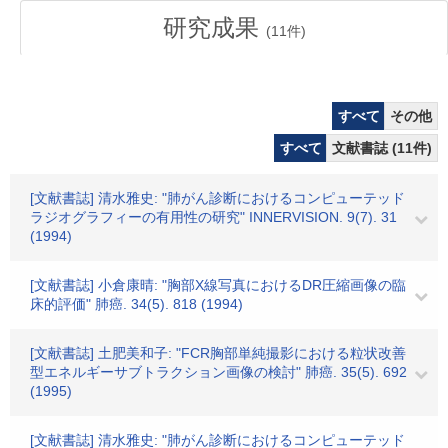
研究成果
(
11
件)
すべて
その他
すべて
文献書誌 (11件)
[文献書誌] 清水雅史: "肺がん診断におけるコンピューテッド
ラジオグラフィーの有用性の研究" INNERVISION. 9(7). 31
(1994)
[文献書誌] 小倉康晴: "胸部X線写真におけるDR圧縮画像の臨
床的評価" 肺癌. 34(5). 818 (1994)
[文献書誌] 土肥美和子: "FCR胸部単純撮影における粒状改善
型エネルギーサブトラクション画像の検討" 肺癌. 35(5). 692
(1995)
[文献書誌] 清水雅史: "肺がん診断におけるコンピューテッド