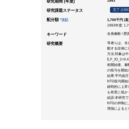
1993
研究期間 (年度)
完了 (199
研究課題ステータス
配分額
*注記
1,700千円 (
1993年度: 1,
全身麻酔 / 肥満 /
キーワード
等者らは、全
研究概要
動する症例に
方法:対象は中
E,F_IO_
術開始後、麻酔
の投与を開始
結果:平均血圧
NTG投与開始3
経時的に上昇し
も有意に低か
結語:本研究
NTGの抑制によ
増強によると