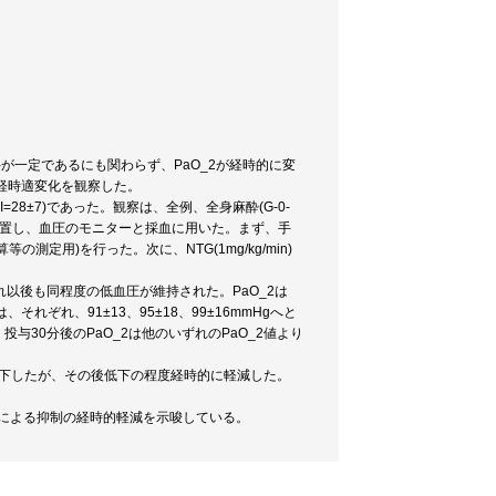
が一定であるにも関わらず、PaO_2が経時的に変
の経時適変化を観察した。
28±7)であった。観察は、全例、全身麻酔(G-0-
テーテルを留置し、血圧のモニターと採血に用いた。まず、手
用)を行った。次に、NTG(1mg/kg/min)
それ以後も同程度の低血圧が維持された。PaO_2は
、それぞれ、91±13、95±18、99±16mmHgへと
与30分後のPaO_2は他のいずれのPaO_2値より
低下したが、その後低下の程度経時的に軽減した。
NGによる抑制の経時的軽減を示唆している。