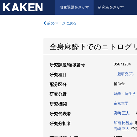
研究課題をさがす
研究者をさがす
前のページに戻る
全身麻酔下でのニトログリ
05671284
研究課題/領域番号
一般研究(C)
研究種目
補助金
配分区分
麻酔・蘇生学
研究分野
帝京大学
研究機関
高崎 正人
帝
研究代表者
印南 比呂志
帝
研究分担者
高崎 正人
帝京大