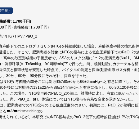
3年度)
直接経費: 1,700千円)
700千円 (直接経費: 1,700千円)
 NTG / HPV / PaO_2
身麻酔下でのニトログリセリン(NTG)を持続静注した場合、麻酔深度や肺の換気条件
遭遇した。そこで、肥満患者を対象にNTGの投与による低血圧麻酔下でのPaO_2
・高年の鼓室形成術の手術患者で、ASAのリスク分類に1〜2の肥満患者(N=11、BMI=
2=0.4)・調節呼吸(V_T=8ml/kg、f=10回/min)下で行った。尚、橈骨動脈にカ
深度と循環状態が安定した時点で、バイタルの測定と採血(動脈血液ガス分析・血算等の測定
し、30分、60分、90分後にそれぞれ、採血を行った。
はNTG投与後開始30分ごには対照時の85±6から66±6mmHgへと有意に降下し、
0分後には対照時の131±22から88±14mmHgへと有意に低下し、60,90,120分後には
た。この場合、NTG投与後のPaCO_2の値は、対照時に比し、有意に低かったが、投
った。尚、PaO_2、pH、体温についてはNTG投与も有為な変化を示さなかった。
では、肥満患者でのNTG投与のよる低血圧麻酔のさい、初期には、PaO_2が著明に
る〓A/〓mismatchingの
考えられているが、本研究でのNTG投与後のPaO_2低下の経時的軽減はHPVのT