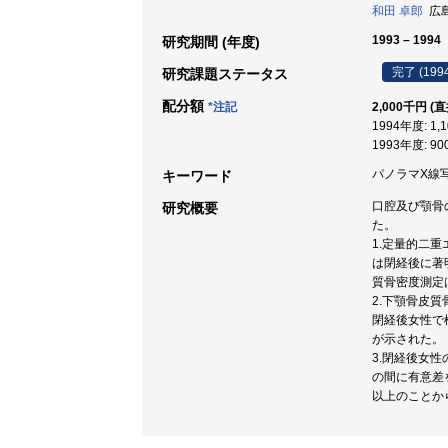
和田 卓郎
広島大
1993 – 1994
研究期間 (年度)
完了 (199
研究課題ステータス
配分額
*注記
2,000千円 (
1994年度: 1,
1993年度: 9
パノラマX線写真
キーワード
口腔及び顎骨
研究概要
た。
1.定量的二
は閉経後に著
質骨密度測定
2.下顎骨皮
閉経後女性で検
が示された。
3.閉経後女
の間に有意差
以上のことか