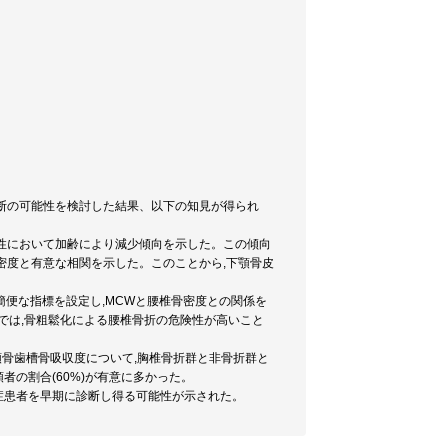
断の可能性を検討した結果、以下の知見が得られ
,女性において加齢により減少傾向を示した。この傾向
密度と有意な相関を示した。このことから,下顎骨皮
り簡便な指標を設定し,MCWと腰椎骨密度との関係を
女性では,骨粗鬆化による腰椎骨折の危険性が高いこと
顎骨歯槽骨吸収度について,胸椎骨折群と非骨折群と
の割合(60%)が有意に多かった。
症患者を早期に診断し得る可能性が示された。