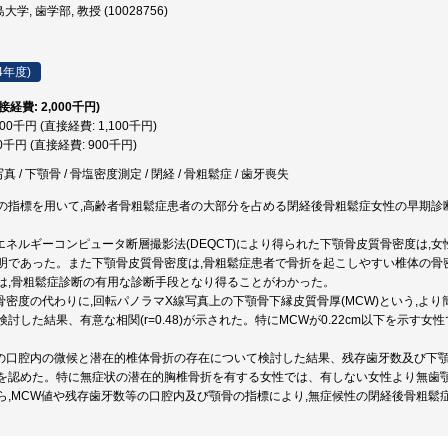
学, 歯学部, 教授 (10028756)
4年度)
直接経費: 2,000千円)
100千円 (直接経費: 1,100千円)
00千円 (直接経費: 900千円)
 / 下顎骨 / 骨塩密度測定 / 閉経 / 骨粗鬆症 / 歯牙喪失
の指標を用いて,高齢者骨粗鬆症患者の大部分を占める閉経後骨粗鬆症女性の早期診
重エネルギーコンピュータ断層撮影法(DEQCT)により得られた下顎骨皮質骨密度は
明であった。また下顎骨皮質骨密度は,骨粗鬆症患者で骨折を起こしやすい椎体の骨
は,骨粗鬆症診断の有用な診断手段となり得ることがわかった。
質骨密度の代わりに,回転パノラマX線写真上の下顎骨下縁皮質骨厚(MCW)という,よ
討した結果、有意な相関(r=0.48)が示された。特にMCWが0.22cm以下を示す
性の口腔内の微候と潜在的椎体骨折の存在について検討した結果、残存歯牙数及び下
を認めた。特に無症状の潜在的胸椎骨折を有する女性では、有しない女性より無歯顎者
ら,MCW値や残存歯牙数等の口腔内及び顎骨の指標により,無症候性の閉経後骨粗鬆