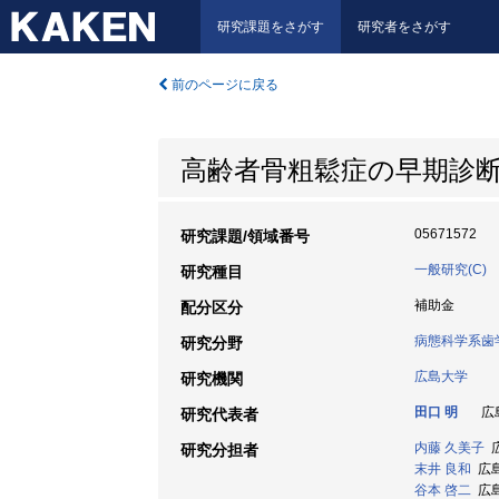
研究課題をさがす
研究者をさがす
前のページに戻る
高齢者骨粗鬆症の早期診
05671572
研究課題/領域番号
一般研究(C)
研究種目
補助金
配分区分
病態科学系歯
研究分野
広島大学
研究機関
田口 明
広島
研究代表者
内藤 久美子
広
研究分担者
末井 良和
広島大
谷本 啓二
広島大