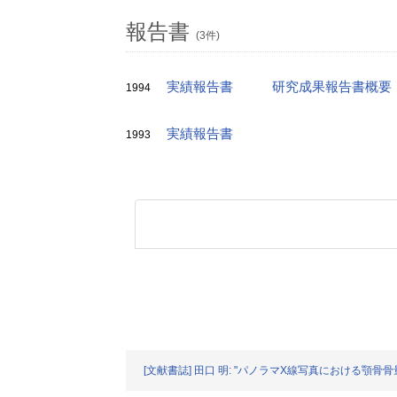
報告書
(3件)
実績報告書
研究成果報告書概要
1994
実績報告書
1993
[文献書誌] 田口 明: "パノラマX線写真における顎骨骨量の指