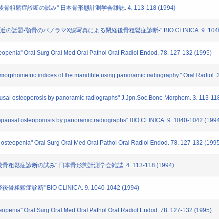
粗鬆症診断の試み" 日本骨形態計測学会雑誌. 4. 113-118 (1994)
題-顎骨のパノラマX線写真による閉経後骨粗鬆症診断-" BIO CLINICA. 9. 1040-10
openia" Oral Surg Oral Med Oral Pathol Oral Radiol Endod. 78. 127-132 (1995)
morphometric indices of the mandible using panoramic radiography." Oral Radiol. 
sal osteoporosis by panoramic radiographs" J.Jpn.Soc.Bone Morphom. 3. 113-11
pausal osteoporosis by panoramic radiographs" BIO CLINICA. 9. 1040-1042 (199
osteopenia" Oral Surg Oral Med Oral Pathol Oral Radiol Endod. 78. 127-132 (199
鬆症診断の試み" 日本骨形態計測学会雑誌. 4. 113-118 (1994)
断" BIO CLINICA. 9. 1040-1042 (1994)
openia" Oral Surg Oral Med Oral Pathol Oral Radiol Endod. 78. 127-132 (1995)