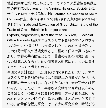
地史に関する第1次史料として、ヴァジニア歴史協会所蔵史
料の復刻(Collections of the Virginia Historical Society)2点、
サウスカロライナ植民地史料(Historical Collections of South
Carolina)2点、本国イギリスで刊行された貿易関係の同時代
史料(The Trade and Navigation of Great-Britain;State of the
Trade of Great-Britain in its Imports and
Exports,Progressively from the Year 1697)2点、Colonial
Office Records 所蔵マニュスクリプト史料のマイクロフィ
ルム2セット・計18リ-ルを購入した。これらの原史料は、
この分野の研究の基礎史料として極めて価値の高いもので
あり、学界の共有財産として、著書の今回の研究計画、今
後の研究のみならず、他の研究者の研究にも、大いに資す
るものであると考えられる。
今回の研究計画は、ほぼ順調に消化されたとはいえ、マニ
ュスクリプト史料の解読には予想以上の時間がかかり、あ
る程度のデータ化はおこないえたものの、未だ完全とは言
いがたい。したがって、早急な研究結果の発表は現在のと
ころ難しく、今後さらに史料の整理、データ化を進め、そ
れらがまとまった時点で、論文の形にまとめたいと考えて
いる。計量的な歴史研究には、多大の研究資金・時間が必