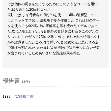
では個体の長さを短くするためにこのようなコードを用い
た.繰り返しは20回行なった.
実験では,まず母音各10個ずつを使って3層の階層型ニュー
ラルネットで学習し,認識モデルを作成した.これは他のデー
タを使っても90%以上の正解率を得る優れたモデルであっ
た.次に,/おはよう/と,母音以外の音韻を含む音をこのアルゴ
リズムにしたがって7個の区間に分け,それぞれの特徴ベクト
ルを認識させたところ,耳で聞いて音の変化点と思われる点
でほぼ分割された.また,/は,/よ/の部分ではモデルにない子音
が含まれているためあいまいな認識結果を得た.
報告書
(1件)
1993
実績報告書