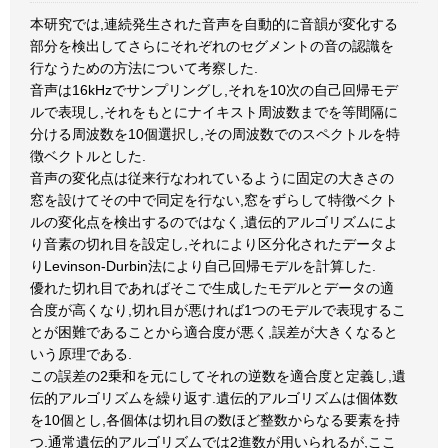
本研究では,連続発生された音声を自動的に音韻が変化する
部分を検出してさらにそれぞれのセグメントの音の認識を
行なうための方法について考察した.
音声は16kHzでサンプリングし,それを10次の自己回帰モデ
ルで表現し,それをもとにナイキスト周波数までを等間隔に
分ける周波数を10個選択し,その周波数でのスペクトルを特
徴ベクトルとした.
音声の変化点は従来行なわれているように固定の大きさの
窓を設けてその中で同定を行ない,窓をずらして特徴ベクト
ルの変化点を検出するのではなく,遺伝的アルゴリズムによ
り音素の切れ目を設定し,それにより区分化されたデータよ
りLevinson-Durbin法により自己回帰モデルを計算した.
優れた切れ目であればそこで生成したモデルとデータの適
合度が高くなり,切れ目が悪ければ1つのモデルで表現するこ
とが困難であることから適合度が悪く,誤差が大きくなると
いう原理である.
この誤差の2乗和を元にしてそれの逆数を適合度と定義し,遺
伝的アルゴリズムを繰り返す.遺伝的アルゴリズムは個体数
を10個とし,各個体は切れ目の数ほど整数からなる要素を持
つ.通常遺伝的アルゴリズムでは2進数が用いられるが,ここ