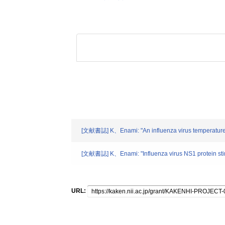
[文献書誌] K、Enami: "An influenza virus temperature-sen
[文献書誌] K、Enami: "Influenza virus NS1 protein stimu
URL: