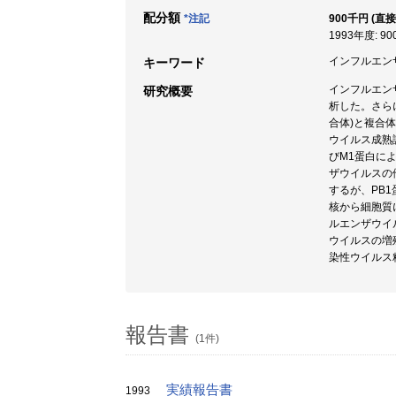
配分額
*注記
900千円 (直接
1993年度: 9
インフルエンザウ
キーワード
インフルエンザ
研究概要
析した。さら
合体)と複合
ウイルス成熟
びM1蛋白に
ザウイルスの
するが、PB
核から細胞質
ルエンザウイ
ウイルスの増
染性ウイルス
報告書
(1件)
実績報告書
1993