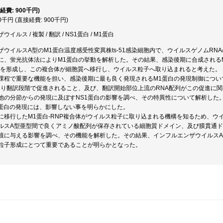
経費: 900千円)
00千円 (直接経費: 900千円)
イルス / 複製 / 翻訳 / NS1蛋白 / M1蛋白
ウイルスA型のM1蛋白温度感受性変異株ts-51感染細胞内で、ウイルスゲノムRNAの
に、蛍光抗体法によりM1蛋白の挙動を解析した。その結果、感染後期に合成されるM
体を形成し、この複合体が細胞質へ移行し、ウイルス粒子へ取り込まれると考えた。
課程で重要な機能を担い、感染後期に最も良く発現されるM1蛋白の発現制御について
より翻訳段階で促進されること、及び、翻訳開始部位上流のRNA配列がこの促進に
他の分節からの発現に及ぼすNS1蛋白の影響を調べ、その特異性について解析した。
1蛋白の発現には、影響しない事を明らかにした。
に移行したM1蛋白-RNP複合体がウイルス粒子に取り込まれる機構を知るため、ウイ
ルスA型亜型間で良くアミノ酸配列が保存されている細胞質ドメイン、及び膜貫通
殖に与える影響を調べ、その機能を解析した。その結果、インフルエンザウイルスA
粒子形成にとつて重要であることが明らかとなった。