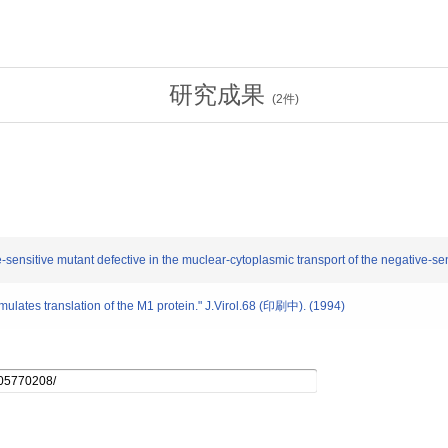
研究成果
(
2
件)
sitive mutant defective in the muclear-cytoplasmic transport of the negative-sen
lates translation of the M1 protein." J.Virol.68 (印刷中). (1994)