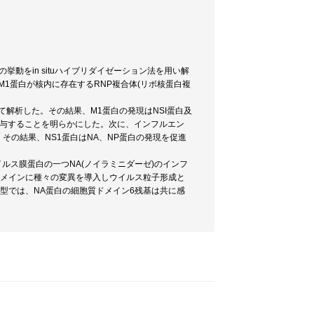
挙動をin situハイブリダイゼーション法を用い解
1蛋白が核内に存在するRNP複合体(リボ核蛋白複
解析した。その結果、M1蛋白の発現はNSI蛋白及
関与することを明らかにした。次に、インフルエン
その結果、NS1蛋白はNA、NP蛋白の発現を促進
ルス膜蛋白の一つNA(ノイラミニダーゼ)のインフ
ドメインに種々の変異を導入しウイルス粒子形成と
型では、NA蛋白の細胞質ドメイン6残基は共に感