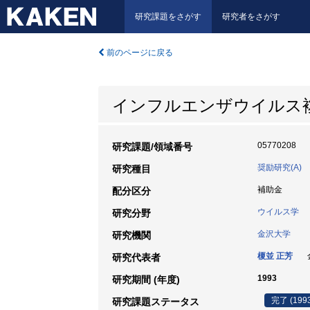
研究課題をさがす
研究者をさがす
前のページに戻る
インフルエンザウイルス
05770208
研究課題/領域番号
奨励研究(A)
研究種目
補助金
配分区分
ウイルス学
研究分野
金沢大学
研究機関
榎並 正芳
金
研究代表者
1993
研究期間 (年度)
完了 (199
研究課題ステータス