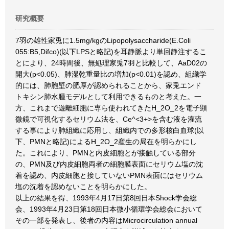
研究概要
7羽の雄性家兎に1.5mg/kgのLipopolysaccharide(E.Coli
055:B5,Difco)(以下LPSと略記)を耳静脈より単回静注するこ
とにより、24時間後、無処理家兎7羽と比較して、AaD02の
開大(p<0.05)、肺湿乾重量比の増加(p<0.01)を認め、組織学
的には、肺胞壁の肥厚が認められることから、家兎エンド
トキシン肺水腫モデルとして利用できるものと考えた。一
方、これまで遊離細胞に専ら使われてきたH_2O_2を電子顕
微鏡で可視化するセリウム法を、Ce^<3+>を含む液を灌流
する事により肺組織に応用し、組織内での多形核白血球(以
下、PMNと略記)によるH_2O_2産生の局在を明らかにし
た。これにより、PMNと内皮細胞とが接触している部分
の、PMN及び内皮細胞両者の細胞膜表面にセリウム塩の沈
着を認め、内皮細胞と接していないPMN表面にはセリウム
塩の沈着を認めないことを明らかにした。
以上の結果を得、1993年4月17日第8回日本Shock学会総
会、1993年4月23日第18回日本微小循環学会総会において
その一部を発表し、後者の内容はMicrocirculation annual