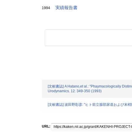
実績報告書
1994
[文献書誌] A Hatano,et al.: "Phaymacologically Distinc
Urodynamics. 12. 349-350 (1993)
[文献書誌] 波田野彰彦: "ヒト前立腺部尿道および末梢動脈における
URL: