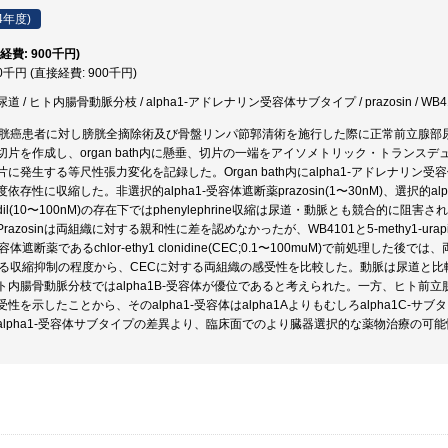
4年度)
経費: 900千円)
00千円 (直接経費: 900千円)
 ヒト内腸骨動脈分枝 / alpha1-アドレナリン受容体サブタイプ / prazosin / WB4101 / 5-meth
膀胱癌患者に対し膀胱全摘除術及び骨盤リンパ節郭清術を施行した際に正常前立腺部
切片を作成し、organ bath内に懸垂、切片の一端をアイソメトリック・トランス
に発生する等尺性張力変化を記録した。Organ bath内にalpha1-アドレナリン受容体
存性に収縮した。非選択的alpha1-受容体遮断薬prazosin(1〜30nM)、選択的alpha
rapidil(10〜100nM)の存在下ではphenylephrine収縮は尿道・動脈とも競合
razosinは両組織に対する親和性に差を認めなかったが、WB4101と5-methy1-u
受容体遮断薬であるchlor-ethy1 clonidine(CEC;0.1〜100muM)で前処理した後
よる収縮抑制の程度から、CECに対する両組織の感受性を比較した。動脈は尿道と比
ト内腸骨動脈分枝ではalpha1B-受容体が優位であると考えられた。一方、ヒト前立腺
性を示したことから、そのalpha1-受容体はalpha1Aよりもむしろalpha1C
alpha1-受容体サブタイプの差異より、臨床面でのより臓器選択的な薬物治療の可