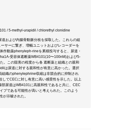
yl-urapidil / chlorethyl clonidine
尿道および内腸骨動脈分枝を採取した。これらの組
デューサーに繋ぎ、増幅ユニットおよびレコーダーを
作動薬phenyleph-rineを累積投与すると、尿道・
1A-受容体遮断薬WB4101(10〜100nM)および5-
的に阻害された。この阻害の程度から各 遮断薬と組織との親和
rapidilは尿道に対する親和性が有意に高かった。選択
では、両組織のphenylephrine収縮は非競合的に抑制され
較してCECに対し有意に高い感受性を示した。以上
部尿道はWB4101に高親和性であると共に、CEC
-サブタイプである可能性が高いと考えられた。このよう
能性が示唆された。