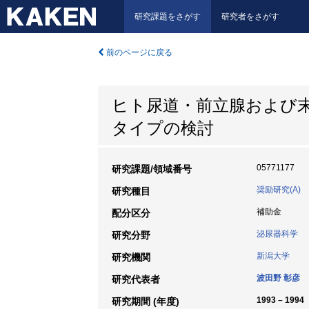
研究課題をさがす
研究者をさがす
前のページに戻る
ヒト尿道・前立腺および末梢
タイプの検討
05771177
研究課題/領域番号
奨励研究(A)
研究種目
補助金
配分区分
泌尿器科学
研究分野
新潟大学
研究機関
波田野 彰彦
研究代表者
1993 – 1994
研究期間 (年度)