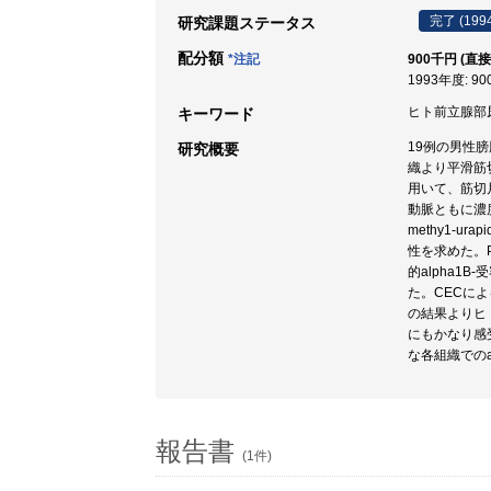
完了 (199
研究課題ステータス
配分額
*注記
900千円 (直接
1993年度: 9
ヒト前立腺部尿道 /
キーワード
19例の男性
研究概要
織より平滑筋
用いて、筋切片
動脈ともに濃度依
methy1-u
性を求めた。P
的alpha1B-
た。CECに
の結果よりヒ
にもかなり感受
な各組織での
報告書
(1件)