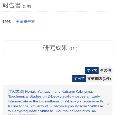
報告書
(1件)
1993
実績報告書
研究成果
(
1
件)
すべて
その他
すべて
文献書誌 (1件)
[文献書誌] Noriaki Yamauchi and Katsumi Kakinuma:
"Biochemical Studies on 2-Deoxy-scyllo-inosose,an Early
Intermediate in the Biosynthesis of 2-Deoxy-streptamine IV.
A Clue to the Similarity of 2-Deoxy-scyllo-inosose Synthase
to Dehydroqunate Synthase." Journal of Antibiotics. 46.