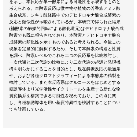
を示し、本反応が単一酵素による可能性を示唆するものと
考えられる。本酵素反応は微生物や植物の芳香族アミノ酸
生合成系、シキミ酸経路中でのデヒドロキナ酸合成酵素の
反応と類似性が示唆されているが、本研究で得られた結果
(補酵素の触媒的回転による酸化還元)はデヒドロキナ酸合成
酵素でも既に報告されており、本酵素とデヒドロキナ酸合
成酵素の類似性を示すものであると考えられる。今後この
現象を定量的に解釈するため、そして本酵素の構造と性質
を調べ、酵素レベルでこれら二つの反応系を比較検討し、
一次代謝と二次代謝の比較により二次代謝の起源と発現機
構を明らかにすることを目的とし、現在酵素反応の最適条
件、および各種クロマトグラフィーによる本酵素の精製を
検討している。また本反応系はグルコースをはじめとする
糖誘導体より光学活性サイクリトールを生産する新たな物
質変換系を構築できる可能性を秘めており、この点に関
し、各種糖誘導体を用い基質特異性を検討することについ
ても計画している。