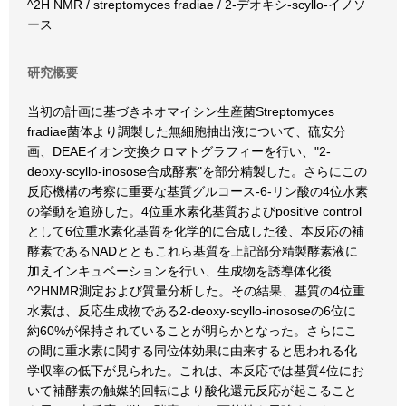
^2H NMR / streptomyces fradiae / 2-デオキシ-scyllo-イノソ
ース
研究概要
当初の計画に基づきネオマイシン生産菌Streptomyces
fradiae菌体より調製した無細胞抽出液について、硫安分
画、DEAEイオン交換クロマトグラフィーを行い、"2-
deoxy-scyllo-inosose合成酵素"を部分精製した。さらにこの
反応機構の考察に重要な基質グルコース-6-リン酸の4位水素
の挙動を追跡した。4位重水素化基質およびpositive control
として6位重水素化基質を化学的に合成した後、本反応の補
酵素であるNADとともこれら基質を上記部分精製酵素液に
加えインキュベーションを行い、生成物を誘導体化後
^2HNMR測定および質量分析した。その結果、基質の4位重
水素は、反応生成物である2-deoxy-scyllo-inososeの6位に
約60%が保持されていることが明らかとなった。さらにこ
の間に重水素に関する同位体効果に由来すると思われる化
学収率の低下が見られた。これは、本反応では基質4位にお
いて補酵素の触媒的回転により酸化還元反応が起こること