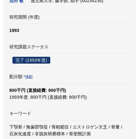
迫田 敏
鹿児島大学, 歯学部, 助手 (00235235)
研究期間 (年度)
1993
研究課題ステータス
完了 (1993年度)
配分額
*注記
800千円 (直接経費: 800千円)
1993年度: 800千円 (直接経費: 800千円)
キーワード
下顎骨 / 無歯部顎堤 / 骨粗鬆症 / エストロゲン欠乏 / 骨量 /
石灰化速度 / 非脱灰研磨標本 / 骨形態計測