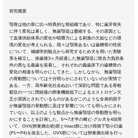
研究概要
顎骨は他の骨に比べ特異的な骨組織であり、特に歯牙喪失
に伴う変化は著しく、無歯顎堤は萎縮する。その原因とし
て血液供給体系の変化や咀嚼力による刺激の欠如などの環
境の変化が考えられる。我々は顎骨あるいは歯糟骨の性状
について、補綴学的観点から研究するため犬を用いた実験
系を確立し、抜歯後3ヶ月経過した無歯顎堤に咬合力負担条
件の異なる義歯を装着し、それぞれの義歯床下の歯糟骨の
変化の相違を明らかにしてきた。しかしながら、無歯顎堤
の骨動態については十分明らかにされていないのが実情で
ある。一方、高年齢化社会ぬおいて深刻な問題である骨粗
鬆症の一つに閉経後の卵巣機能低下によるエストロゲン欠
乏が原因とされているものがあるがこのような全身的因子
が無歯顎堤の骨動態に及ぼす影響についても明らかにされ
ていない。以上のような観点から無歯顎堤の骨動態を明ら
かにすることを計画した。5〜7才半の雌ビ-グル犬を4頭用
いて、OVX(卵巣摘出術)群とIntact群に分け両側下顎小臼歯
(P1〜P4)を抜去した。OVX群については卵巣摘出術を行っ