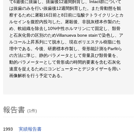
て6週後に抜歯し、抜歯後12週間飼育し、Intact群について
は抜歯のみを行い抜歯後12週間飼育した。また骨動態を観
察するために屠殺16日前と8日前に塩酸テトライクリンとカ
ルセインを腹腔内投与した。屠殺後、非脱灰標本作製のた
め、軟組織を除去し10%中性ホルマリンにて固定し、類骨
と石灰化骨の区別のためVillanueva bone stainで染色し、ア
ルコール上昇系列にて脱水し、現在ポリエステル樹脂に包
埋中である。今後、研磨標本作製し、骨形能計測をParfitら
の方法に準じ、静的パラメータとして骨量及び類骨量を、
動的パラメーターとして骨形成の時間的要素を含む石灰化
速度を捉えるためにコンピューターとデジタイザーを用い
画像解析を行う予定である。
報告書
(1件)
1993
実績報告書