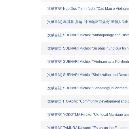
[文献書誌] Ngo Duc Thinh (ed.): "Dao Mau o Vietnam."
[文献書誌] 馬 建釧 共編: "中南地区回族史" 新彊人民出版社
[文献書誌] SUENARI Michio: "Anthropology and Historical
[文献書誌] SUENARI Michio: "Su phuc hung cua tin nguon
[文献書誌] SUENARI Michio: ""Vietnam as a Polyhedral Mi
[文献書誌] SUENARI Michio: "Sinicization and Descent S
[文献書誌] SUENARI Michio: "Genealogy in Vietnam. (in 
[文献書誌] ITO Abito: "Community Development and Cult
[文献書誌] YOKOYMA Hiroko: "Uxrilocal Marriage among t
[文献書誌] TAMURA Katsumi: "Essay on the Founding Myt