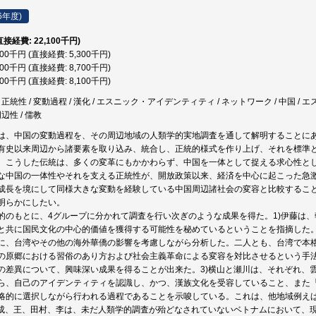
6年度)
直接経費: 22,100千円)
300千円 (直接経費: 5,300千円)
700千円 (直接経費: 8,700千円)
100千円 (直接経費: 8,100千円)
 / 正統性 / 変動過程 / 漢化 / エスニック・アイデンティティ / ネットワーク / 中国 /
周辺性 / 儒教
は、中国の変動過程を、その周辺地域の人類学的実地調査を通して解明することに
有史以来周辺から諸要素を取り込み、統合し、正統的様式を作り上げ、それを標準
。こうした伝統は、多くの変革にもかかわらず、中国を一体として捉える求心性と
な中国の一体性やそれを支える正統性が、開放政策以来、経済を中心に起こった急
成長を境にして同様大きな変動を経験している中国周辺諸社会の変容と比較するこ
明らかにしたい。
的のもとに、4グループに分かれて調査を行い次ぎのような成果を得た。1)伊藤は
と共に国民文化の中心的価値を獲得する可能性を秘めているということを指摘した。
に、台湾やその他の海外華僑の影響を考慮しながら分析した。二人とも、台湾で本
の原郷における習俗のあり方および社会主義革命による変容を対比させるという手
の差異について、興味深い成果を得ることが出来た。3)横山と瀬川は、それぞれ、
ら、自己のアイデンティティを認識し、かつ、漢族文化を受容していること、また
略的に選択しながら行われる過程であることを示唆している。これは、他地域例え
末成、王、田村、李は、未だ人類学的調査が殆どなされていないベトナムにおいて、