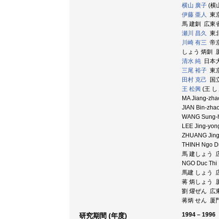
横山 廣子
(横
伊藤 亜人
東京大
馬 建釧 広東省
瀬川 昌久
東北大
川崎 有三
帝京
しょう 炳釧 
清水 純
日本大学
三尾 裕子
東京外
田村 克己
国立
王 松興
(王 し
MA Jiang-zhao
JIAN Bin-zhao
WANG Sung-hsi
LEE Jing-yong
ZHUANG Jing-h
THINH Ngo Duc
馬 建しょう 
NGO Duc 
馬建 しょう 
蒋 炳しょう 厦
劉 燿ぜん 広
蒋炳 せん 厦
1994 – 1996
研究期間 (年度)