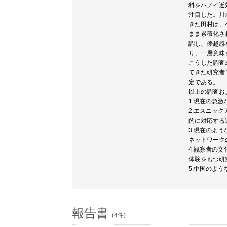
料をハノイ近
注目した。川
きた田村は、
まま累積化さ
調し、優越感
り、一層意味
こうした調査
てきた研究者
定である。
以上の調査お
1.現在の急
2.エスニッ
的に対応する
3.現在のよ
ネットワーク
4.観察者の
体験をもつ研
5.中国のよ
報告書
(4件)