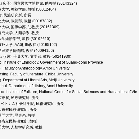
山 広子) 国立民族学博物館, 助教授 (30143324)
学, 教養学部, 教授 (50012464)
, 民族研究所, 所長
学, 教養部, 教授 (00187832)
大学, 国際学部, 助教授 (20161309)
厦門大学, 人類学系, 教授
経済学部, 教授 (30192610)
大学, AA研, 助教授 (20195192)
民族学博物館, 教授 (40094156)
ょう興) 千葉大学, 文学部, 教授 (50241930)
 Institute of Ethnology, Government of Guang-dong Province
 Faculty of Anthropology, Amoi University
ng Faculty of Literature, Chiba University
 Department of Liberal Arts, Meiji University
ui Department of History, Amoi University
 Institute of Folklore, National Center for Social Sciences and Humanities of Vie
広東省, 民族研究所, 所長
Thi ベトナム社会科学院, 民俗研究所, 所長
広東省民族研究所, 所長
門大学, 歴史糸, 教授
東省立民族研究所, 教授
門大学, 人類学研究所, 教授