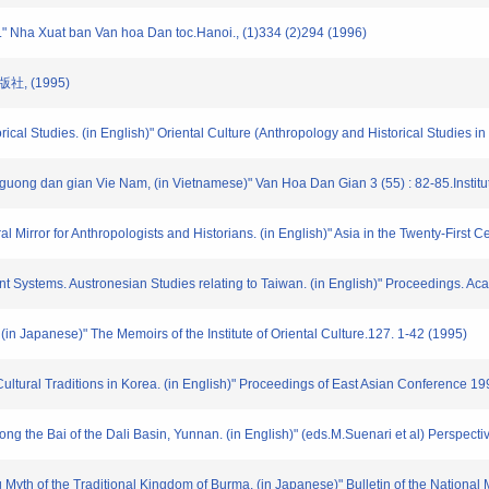
 Nha Xuat ban Van hoa Dan toc.Hanoi., (1)334 (2)294 (1996)
, (1995)
 Studies. (in English)" Oriental Culture (Anthropology and Historical Studies in 
g dan gian Vie Nam, (in Vietnamese)" Van Hoa Dan Gian 3 (55) : 82-85.Institute 
rror for Anthropologists and Historians. (in English)" Asia in the Twenty-First C
ystems. Austronesian Studies relating to Taiwan. (in English)" Proceedings. Ac
Japanese)" The Memoirs of the Institute of Oriental Culture.127. 1-42 (1995)
ural Traditions in Korea. (in English)" Proceedings of East Asian Conference 
he Bai of the Dali Basin, Yunnan. (in English)" (eds.M.Suenari et al) Perspecti
h of the Traditional Kingdom of Burma. (in Japanese)" Bulletin of the National