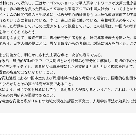
郊村において収集し、王はサイゴンのショロンで華人系ネットワークが次第に北京
崎は、負の歴史を負った日本人の立場から東南アジアの中国人社会についてまとめ
ベトナムの民間信仰の再生現象に、仏教が中心的価値をもつ上座仏教系東南アジア
れるという点に着目している。李は、進出企業に働いている。在越韓国人の多くが
をもった行動をしているのに驚きをもって観察している。この結果は、中国内の朝
を持ってくるであろう。
成果をふまえて、最終年度に、現地研究分担者を招き、研究成果発表会を開いた。
であり、日本人側の視点とは、異なる角度からの考察は、討論に深みを与えた。こ
よび討論から、明らかにされた主要な点は、次ぎの通りである。
激な政治、経済的変動の中で、中央周辺という枠組みが部分的に解体し、周辺の中心
クアイデンティティも、古典的な伝統を核にした民族的まとまりという図式を超えて
過程の所産ではないかということ。
うな変動過程にある中国本土および周辺地域の社会を考察する場合に、固定的な集団
のひろがりとその質の追究が重要であること。
文化により、同じ文化を対象にしても、見えるものが異なるということ。これは、ベ
究者の共同研究が重要であること。
うな急激な変化と広がりをもつ地域の現在的課題の研究に、人類学的手法が効果的に