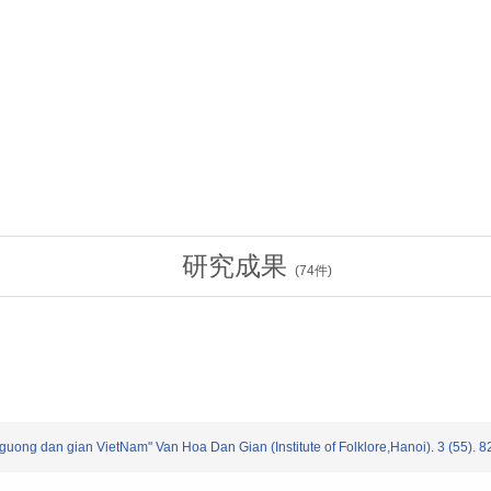
研究成果
(
74
件)
ng dan gian VietNam" Van Hoa Dan Gian (Institute of Folklore,Hanoi). 3 (55). 8