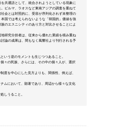
語を共通語として、統合されようとしている現象に
た。ビルマ、ラオスなど東南アジアの調査を重ねて
諸社会とは対照的に、受容が序列化されず未整理の
、本国では考えられないような「韓国的」価値を強
鮮族のエスニシティのあり方と対比させることによ
現地研究分担者は、従来から優れた業績を積み重ね
の討論の成果は、間もなく風響社より刊行される予
化という逆のモメントも生じつつあること。
、個々の民族、さらには、その中の個々人が、選択
や制度を中心にした見方よりも、関係性、例えば、
トナムにおいて、顕著であり、周辺から様々な文化
対処しうること。