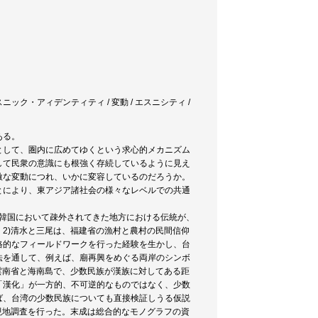
 エスニック・アィデンティティ / 変動 / エスニシティ /
ある。
として、圏内に広めてゆくという求心的メカニズム
して民衆の意識にも根強く存続しているように見え
激な変動につれ、いかに変容しているのだろうか。
とにより、東アジア諸社会の様々なレベルでの共通
、韓国において疎外されてきた地方における伝統が、
2)清水と三尾は、福建省の漁村と農村の民間信仰
格的なフィールドワークを行った経験を生かし、台
法を通して、例えば、廟再興をめぐる両岸のシンボ
雲南省と海南島で、少数民族が漢族に対してある距
「漢化」が一方的、不可逆的なものではなく、少数
ば、台湾の少数民族についても直接検証しうる仮説
現地調査を行った。末成は総合的なモノグラフの資