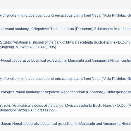
 swollen lignotuberous roots of ericaceous plants from Nepal." Acta Phytotax. Ge
l wood anatomy of Nepalese Rhododendron (Ericaceae) 2. Intraspecific variation
i: "Anatomical studies of the bark of Myrica esculenta Buch.-Ham. ex D.Don (My
hytogeogr. & Taxon.43. 37-44 (1995)
pal cooperative botanical expedition in Manasulu and Annapurna Himal, central 
 swollen lignotuberous roots of ericaceous plants from Nepal." Acta Phytotax. Ge
ogical wood anatomy of Nepalese Rhododendron (Ericaceae)2. Intraspecific varia
i: "Anatomical studies of the bark of Myrica esculenta Buch.-Ham. ex D.Don(Myr
ytogeogr.& Taxon.43. in press (1995)
an-Nepal cooperative botanical expedition in Manasulu and Annapurna Himal,ce