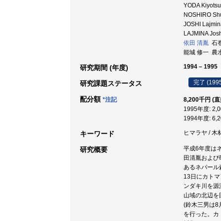
YODA Kiyotsug
NOSHIRO Shuic
JOSHI Lajmina
LAJMINA 
依田 清胤
石巻
能城 修一 農
1994 – 1995
研究期間 (年度)
完了 (199
研究課題ステータス
配分額
*注記
8,200千円 (
1995年度: 2,
1994年度: 6,
ヒマラヤ / 木
キーワード
平成6年度は
研究概要
田清胤および
あるネパール
13日にカト
ンダキ川を源
山域の北辺を
(鈴木三男は
を行った。カ