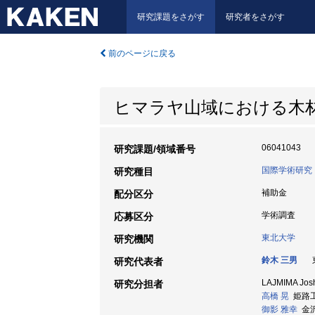
研究課題をさがす
研究者をさがす
前のページに戻る
ヒマラヤ山域における木
06041043
研究課題/領域番号
国際学術研究
研究種目
補助金
配分区分
学術調査
応募区分
東北大学
研究機関
鈴木 三男
東
研究代表者
LAJMIMA 
研究分担者
高橋 晃
姫路工業
御影 雅幸
金沢大