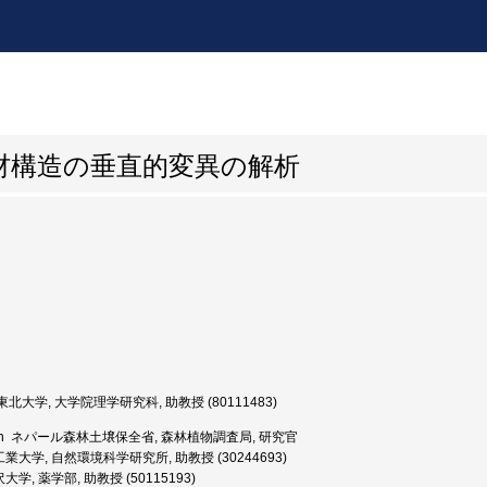
材構造の垂直的変異の解析
北大学, 大学院理学研究科, 助教授 (80111483)
Josh ネパール森林土壌保全省, 森林植物調査局, 研究官
大学, 自然環境科学研究所, 助教授 (30244693)
学, 薬学部, 助教授 (50115193)