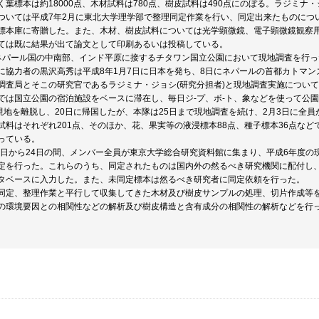
く葉標本は約18000点、木材試料は780点、樹皮試料は490点にのぼる。ラジミ
ついては平成7年2月に東北大学理学部で整理同定作業を行い、同定出来たものにつ
標本庫に寄贈した。また、木材、樹皮試料については光学顕微鏡、電子顕微鏡観察
ては既に結果が出て論文として印刷あるいは投稿している。
ネパール国の中南部、インド平原に接するチタワン国立公園において現地調査を行
に協力者の黒沢高秀は平成8年1月7日に日本を発ち、8日にネパールの首都カトマ
調査局とそこの研究官であるラジミナ・ジョシ(研究分担者)と現地調査実施について
では国立公園の宿泊施設をベースに滞在し、毎日ジ-プ、ボ-ト、象などを使って公
に現地を離脱し、20日に帰国したが、本隊は25日まで現地調査を続け、2月3日に全員
試料はそれぞれ201点、そのほか、花、果実等の液浸標本88点、種子標本36点な
っている。
19日から24日の間、メンバー全員が東京大学総合研究資料館に集まり、平成6年度
定を行った。これらのうち、同定されたものは国内外の然るべき研究機関に配付し
タベースに入力した。また、未同定標本は然るべき研究者に同定依頼を行った。
同定、整理作業と平行して収集してきた木材及び樹皮サンプルの処理、切片作成等
の環境要因との相関性などの解析及び樹皮構造と含有成分の相関性の解析などを行