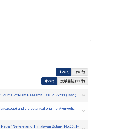
すべて
その他
すべて
文献書誌 (11件)
 Journal of Plant Research. 108. 217-233 (1995)
icaceae) and the botanical origin of Ayurvedic
Nepal" Newsletter of Himalayan Botany. No.16. 1-