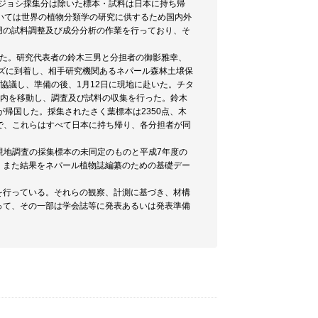
ナ・ジョシ採集分は除いた標本・試料は日本に持ち帰
いては世界の植物分類学の研究に供するため国内外
用の試料調整及び成分分析の作業を行っており、そ
った。研究代表者の鈴木三男と分担者の御影雅幸、
ンズに到着し、相手研究機関あるネパール森林土壌保
協議し、準備の後、1月12日に現地に赴いた。チタ
園内を移動し、調査及び試料の収集を行った。鈴木
が帰国した。採集されたさく葉標本は2350点、木
どで、これらはすべて日本に持ち帰り、各分担者が同
の現地調査の採集標本の未同定のものと平成7年度の
、また結果をネパール植物誌編纂のための基礎デー
を行っている。それらの観察、計測に基づき、材構
って、その一部は学会誌等に発表あるいは発表準備