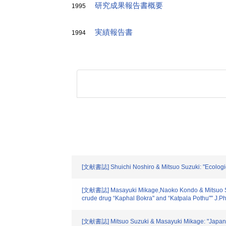
研究成果報告書概要
1995
実績報告書
1994
[文献書誌] Shuichi Noshiro & Mitsuo Suzuki: "Ecologica
[文献書誌] Masayuki Mikage,Naoko Kondo & Mitsuo Suzuk
crude drug “Kaphal Bokra" and “Katpala Pothu"" J.P
[文献書誌] Mitsuo Suzuki & Masayuki Mikage: "Japan-Ne