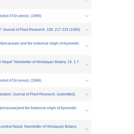
obot.47(in press). (1996)
" Journal of Plant Research. 108. 217-233 (1995)
ricaceae) and the botanical origin of Ayurvedic
Nepal" Newsletter of Himalayan Botany. 16. 1-7
obot.47(in press). (1996)
tion: Journal of Plant Research. (submitted).
icaceae)and the botanical origin of Ayurvedic
ntral Nepal: Newsletter of Himalayan Botany.