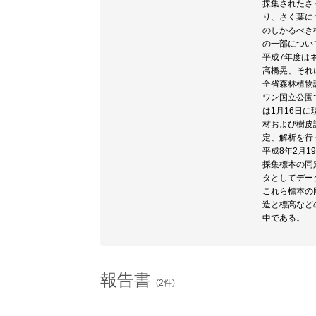
採集されたさ
り、さく葉に
のしかるべき
の一部につい
平成7年度は
高橋晃、それ
全省森林植物
ワン国立公園
は1月16日
材および樹皮
定、解析を行
平成8年2月
採集標本の同
タとしてデー
これら標本の
造と標高など
中である。
報告書
(2件)