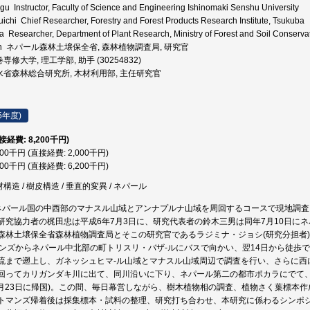
u Instructor, Faculty of Science and Engineering Ishinomaki Senshu University
hi Chief Researcher, Forestry and Forest Products Research Institute, Tsukuba
 Researcher, Department of Plant Research, Ministry of Forest and Soil Conservat
Josh ネパール森林土壌保全省, 森林植物調査局, 研究官
専修大学, 理工学部, 助手 (30254832)
水省森林総合研究所, 木材利用部, 主任研究官
5年度)
直接経費: 8,200千円)
000千円 (直接経費: 2,000千円)
200千円 (直接経費: 6,200千円)
材構造 / 樹皮構造 / 垂直的変異 / ネパール
ネパール国の中西部のマナスル山域とアンナプルナ山域を周回するコースで現地調
研究協力者の梶田忠は平成6年7月3日に、研究代表者の鈴木三男は同年7月10日に
森林土壌保全省森林植物調査局とそこの研究官であるラジミナ・ジョシ(研究分担者
マンズからネパール中北部の町トリスリ・バザ-ルにバスで向かい、翌14日から徒歩
流まで遡上し、ガネッシュヒマ-ル山域とマナスル山域周辺で調査を行い、さらに西
回ってカリガンダキ川に出て、同川沿いに下り、ネパール第二の都市ポカラにでて、
8月23日に帰国)。この間、毎日幕営しながら、樹木植物相の調査、植物さく葉標本
トマンズ帰着後は採集標本・試料の整理、研究打ち合わせ、本研究に係わるシンポジ