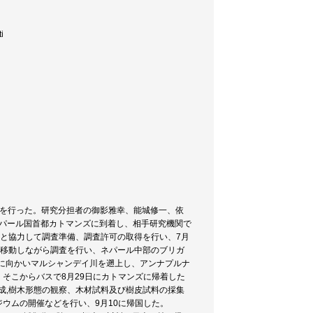
i
査を行った。研究分担者の御影雅幸、能城修一、依
ネパール国首都カトマンズに到着し、相手研究機関で
)と協力して調査準備、調査許可の取得を行い、7月
で移動しながら調査を行い、ネパール中部のブリガ
に向かいマルシャンデイ川を遡上し、アンナプルナ
そこからバスで8月29日にカトマンズに帰着した
作成,樹木形態の観察、木材試料及び樹皮試料の採集
ウムの開催などを行い、9月10に帰国した。