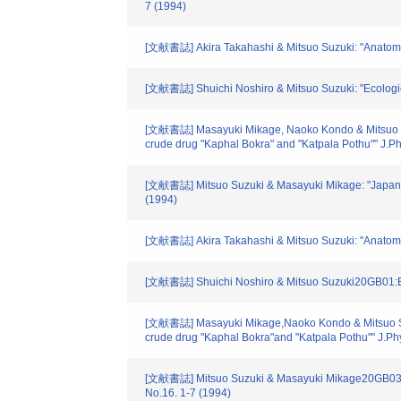
7 (1994)
[文献書誌] Akira Takahashi & Mitsuo Suzuki: "Anatomy of
[文献書誌] Shuichi Noshiro & Mitsuo Suzuki: "Ecologica
[文献書誌] Masayuki Mikage, Naoko Kondo & Mitsuo Suzuk
crude drug "Kaphal Bokra" and "Katpala Pothu"" J.P
[文献書誌] Mitsuo Suzuki & Masayuki Mikage: "Japan-Ne
(1994)
[文献書誌] Akira Takahashi & Mitsuo Suzuki: "Anatomy of
[文献書誌] Shuichi Noshiro & Mitsuo Suzuki20GB01:Ecol
[文献書誌] Masayuki Mikage,Naoko Kondo & Mitsuo Suzuk
crude drug "Kaphal Bokra"and "Katpala Pothu"" J.Ph
[文献書誌] Mitsuo Suzuki & Masayuki Mikage20GB03:Jap
No.16. 1-7 (1994)