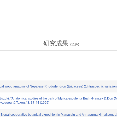
研究成果
(
11
件)
l wood anatomy of Nepalese Rhododendron (Ericaceae) 2,Intraspecific variation"
i: "Anatomical studies of the bark of Myrica esculenta Buch.-Ham.ex D.Don (Myr
hytogeogr.& Taxon.43. 37-44 (1995)
pal cooperative botanical expedition in Manasulu and Annapurna Himal,central 