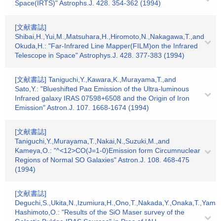
Space(IRTS)" Astrophs.J. 428. 354-362 (1994)
[文献書誌]
Shibai,H.,Yui,M.,Matsuhara,H.,Hiromoto,N.,Nakagawa,T.,and
Okuda,H.: "Far-Infrared Line Mapper(FILM)on the Infrared
Telescope in Space" Astrophys.J. 428. 377-383 (1994)
[文献書誌] Taniguchi,Y.,Kawara,K.,Murayama,T.,and
Sato,Y.: "Blueshifted Paα Emission of the Ultra-luminous
Infrared galaxy IRAS 07598+6508 and the Origin of Iron
Emission" Astron.J. 107. 1668-1674 (1994)
[文献書誌]
Taniguchi,Y.,Murayama,T.,Nakai,N.,Suzuki,M.,and
Kameya,O.: "^<12>CO(J=1-0)Emission form Circumnuclear
Regions of Normal SO Galaxies" Astron.J. 108. 468-475
(1994)
[文献書誌]
Deguchi,S.,Ukita,N.,Izumiura,H.,Ono,T.,Nakada,Y.,Onaka,T.,Yama
Hashimoto,O.: "Results of the SiO Maser survey of the