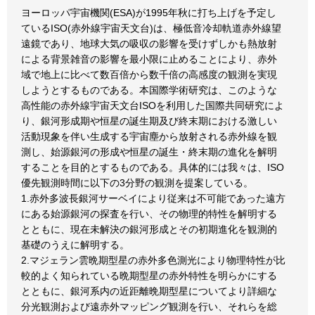
ヨーロッパ宇宙機関(ESA)が1995年秋に打ち上げを予定し
ているISO(赤外線宇宙天文台)は、極低音冷却軌道赤外線望
遠鏡であり、地球大気の吸収の影響を受けずしかも熱放射
による背景雑音の影響を最小限に止めることにより、赤外
域で地上に比べて数百倍から数千倍の高感度の観測を実現
しようとするものである。本国際学術研究は、このような
高性能の赤外線宇宙天文台ISOを利用した国際共同研究によ
り、銀河形成期や恒星の誕生期及び終末期における激しい
活動現象を伴い生成する宇宙塵から放射される赤外線を観
測し、始源銀河の形成や恒星の誕生・終末期の進化を解明
することを目的とするものである。具体的には我々は、ISO
優先観測時間に以下の3分野の観測を提案している。
1.赤外多波長銀河サーベイにより従来は不可能であった遠方
にある始源銀河の探査を行い、その物理的特性を解明する
とともに、現在未解決の銀河形成とその初期進化を観測的
基礎のうえに解明する。
2.マジェラン雲晩期型星の赤外多色測光により物理特性が比
較的よく知られている晩期型星の赤外特性を明らかにする
とともに、銀河系内の近距離晩期型星についてより詳細な
分光観測および遠赤外マッピング観測を行い、それらを総