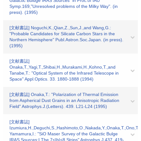
Galactic Buldge IRAS Sources" in Proc.of IAU
Symp.169,"Unresolved problems of the Milky Way". (in
press). (1995)
[文献書誌] Noguchi,K.,Qian,Z.,Sun,J.,and Wang,G.:
"Probable Candidates for Silicate Carbon Stars in the
Northern Hemisphere" Publ.Astron.Soc.Japan. (in press).
(1995)
[文献書誌]
Onaka,T.,Yagi,T.,Shibai,H.,Murakami,H.,Kohno,T.,and
Tanabe,T.: "Optical System of the Infrared Telescope in
Space" Appl.Optics. 33. 1880-1888 (1994)
[文献書誌] Onaka,T.: "Polarization of Thermal Emission
from Aspherical Dust Grains in an Anisotropic Radiation
Field" Astrophys.J.(Letters). 439. L21-L24 (1995)
[文献書誌]
Izumiura,H.,Deguchi,S.,Hashimoto,O.,Nakada,Y.,Onaka,T.,Ono,T.,
Yamamura,I.: "SiO Maser Survey of the Galactic Bulge
IRAS Sources:I.The 7<|b|<8 Strips" Astrophys.J.437. 419-