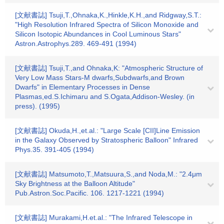
[文献書誌] Tsuji,T.,Ohnaka,K.,Hinkle,K.H.,and Ridgway,S.T.:
"High Resolution Infrared Spectra of Silicon Monoxide and
Silicon Isotopic Abundances in Cool Luminous Stars"
Astron.Astrophys.289. 469-491 (1994)
[文献書誌] Tsuji,T.,and Ohnaka,K: "Atmospheric Structure of
Very Low Mass Stars-M dwarfs,Subdwarfs,and Brown
Dwarfs" in Elementary Processes in Dense
Plasmas,ed.S.Ichimaru and S.Ogata,Addison-Wesley. (in
press). (1995)
[文献書誌] Okuda,H.,et.al.: "Large Scale [CII]Line Emission
in the Galaxy Observed by Stratospheric Balloon" Infrared
Phys.35. 391-405 (1994)
[文献書誌] Matsumoto,T.,Matsuura,S.,and Noda,M.: "2.4μm
Sky Brightness at the Balloon Altitude"
Pub.Astron.Soc.Pacific. 106. 1217-1221 (1994)
[文献書誌] Murakami,H.et.al.: "The Infrared Telescope in