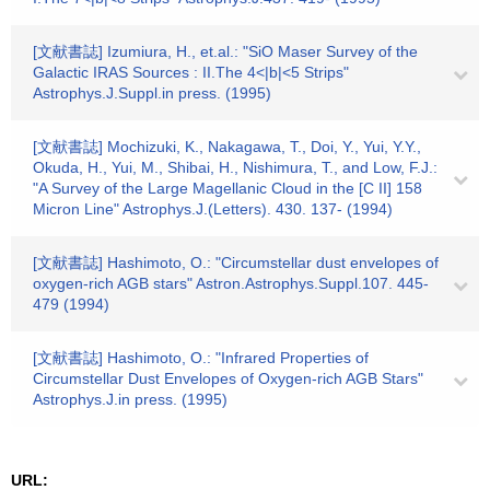
[文献書誌] Izumiura, H., et.al.: "SiO Maser Survey of the
Galactic IRAS Sources : II.The 4<|b|<5 Strips"
Astrophys.J.Suppl.in press. (1995)
[文献書誌] Mochizuki, K., Nakagawa, T., Doi, Y., Yui, Y.Y.,
Okuda, H., Yui, M., Shibai, H., Nishimura, T., and Low, F.J.:
"A Survey of the Large Magellanic Cloud in the [C II] 158
Micron Line" Astrophys.J.(Letters). 430. 137- (1994)
[文献書誌] Hashimoto, O.: "Circumstellar dust envelopes of
oxygen-rich AGB stars" Astron.Astrophys.Suppl.107. 445-
479 (1994)
[文献書誌] Hashimoto, O.: "Infrared Properties of
Circumstellar Dust Envelopes of Oxygen-rich AGB Stars"
Astrophys.J.in press. (1995)
URL: