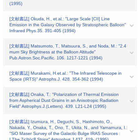
(1995)
[文献書誌] Okuda, H., et.al.: "Large Scale [CII] Line
Emission in the Galaxy Observed by Stratospheric Balloon"
Infrared Phys.35. 391-405 (1994)
[文献書誌] Matsumoto, T., Matsuura, S., and Noda, M.: "2.4
mum Sky Brightness at the Balloon Altitude"
Pub.Astron.Soc.Pacific. 106. 1217-1221 (1994)
[文献書誌] Murakami, H.et.al.: "The Infrared Telescope in
Space (IRTS)" Astrophs.J. 428. 354-362 (1994)
[文献書誌] Onaka, T.: "Polarization of Thermal Emission
from Aspherical Dust Grains in an Anisotropic Radiation
Field" Astrophys.J.(Letters). 439. L21-L24 (1995)
[文献書誌] Izumiura, H., Deguchi, S., Hashimoto, O.,
Nakada, Y., Onaka, T., Ono, T., Ukita, N., and Yamamura, I.:
"SiO Maser Survey of the Galactic Bulge IRAS Sources :
I.The 7<|b|<8 Strips" Astrophys.J.437. 419- (1995)