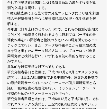
合して恒星進化終末期における質量放出の果たす役割を観
測的立場より明確にする。
3.微細構造線による星間雲の分光マッピングにより従来未開
拓の光解離領域を中心に星形成領域の物理・化学構造を解
明する。
今年度は打ち上げのせまったISOで、これらの観測が所期の
目的どうり効率良く行われるように観測プロポーザルの最
適化作業をISO関係者と協議のうえESAの研究所であるエス
テックにて行い、また、データ取得後そこから最大限の成
果を引き出すためデータ解析方法についてヨーロッパ側共
同研究者と検討を行い、いずれも当初の目的を達すること
ができた。
具体的な研究実績は以下の通りである。
研究分担者谷口と佐藤は、平成7年1月と3月にエステックを
訪問し、上記1の観測提案である中間赤外、遠赤外波長域で
の原始銀河サーベイについてヨーロッパ側共同研究者と協
議し、観測提案の最適化を行い、ミッションデータベース
作成のためのパラメーター入力を行った。
研究分担者田辺と大仲は、平成6年12月と平成7年1月にそれ
ぞれエステックを訪問し、上記2の観測提案のうちマジェラ