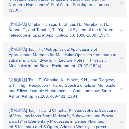
Northern Hemisphere" Publ.Astron.Soc.Japan. in press.
(1995)
[文献書誌] Onaka, T., Yagi, T., Shibai, H., Murakami, H.,
Kohno, T., and Tanabe, T.: "Optical System of the Infrared
Telescope in Space" Appl.Optics. 33. 1880-1888 (1994)
[文献書誌] Tsuji, T.: "Astrophysical Applications of
Approximate Methods for Molecular Opacities-from stars to
substellar brown dwarfs" in Lecture Notes in Physics :
Molecules in the Stellar Environment. 79-97 (1994)
[文献書誌] Tsuji, T., Ohnaka, K., Hinkle, K.H., and Ridgway,
S.T.: "High Resolution Infrared Spectra of Silicon Monoxide
and Silicon Isotopic Abundances in Cool Luminous Stars"
Astron.Astrophys.289. 469-491 (1994)
[文献書誌] Tsuji, T., and Ohnaka, K: "Atmospheric Structure
of Very Low Mass Stars-M dwarfs, Subdwarfs, and Brown
Dwarfs" in Elementary Processes in Dense Plasmas,
ed.S.Ichimaru and S.Ogata, Addison-Wesley. in press.