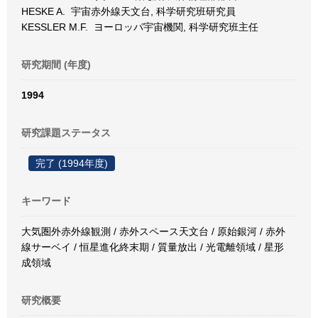
HESKE A. 宇宙赤外線天文台, 科学研究班研究員
KESSLER M.F. ヨーロッパ宇宙機関, 科学研究班主任
研究期間 (年度)
1994
研究課題ステータス
完了 (1994年度)
キーワード
大気圏外赤外線観測 / 赤外スペース天文台 / 原始銀河 / 赤外
線サーベイ / 恒星進化終末期 / 質量放出 / 光電離領域 / 星形
成領域
研究概要