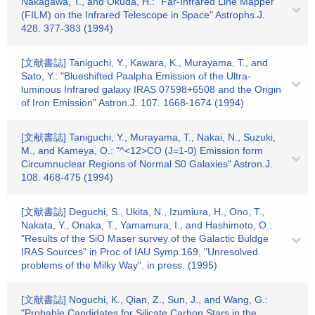
Nakagawa, T., and Okuda, H.: "Far-Infrared Line Mapper
(FILM) on the Infrared Telescope in Space" Astrophs.J.
428. 377-383 (1994)
[文献書誌] Taniguchi, Y., Kawara, K., Murayama, T., and
Sato, Y.: "Blueshifted Paalpha Emission of the Ultra-
luminous Infrared galaxy IRAS 07598+6508 and the Origin
of Iron Emission" Astron.J. 107. 1668-1674 (1994)
[文献書誌] Taniguchi, Y., Murayama, T., Nakai, N., Suzuki,
M., and Kameya, O.: "^<12>CO (J=1-0) Emission form
Circumnuclear Regions of Normal S0 Galaxies" Astron.J.
108. 468-475 (1994)
[文献書誌] Deguchi, S., Ukita, N., Izumiura, H., Ono, T.,
Nakata, Y., Onaka, T., Yamamura, I., and Hashimoto, O.:
"Results of the SiO Maser survey of the Galactic Buldge
IRAS Sources" in Proc.of IAU Symp.169, "Unresolved
problems of the Milky Way". in press. (1995)
[文献書誌] Noguchi, K., Qian, Z., Sun, J., and Wang, G.:
"Probable Candidates for Silicate Carbon Stars in the