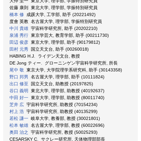
大仲 圭一 東京大学, 理学部, 学振特別研究員
佐藤 康則 東北大学, 理学部, 学振特別研究員
橋本 修
成蹊大学, 工学部, 助手 (20221492)
度會 英教 名古屋大学, 理学部, 学振特別研究員
中川 貴雄
宇宙科学研究所, 助手 (20202210)
泉浦 秀行
東京学芸大, 教育学部, 助手 (00211730)
田辺 俊彦
東京大学, 理学部, 助手 (90179812)
田村 元秀
国立天文台, 助手 (00260018)
HABING H.J. ライデン天文台, 教授
DE Jong ティー. グローニンゲン宇宙科学研究所, 所長
尾中 敬
東京大学, 大学院理学系研究科, 助手 (30143358)
野口 邦男
名古屋大学, 理学部, 助手 (10111824)
出口 修至
国立天文台, 助教授 (20197825)
谷口 義明
東北大学, 理学部, 助教授 (40192637)
中田 好一
東京大学, 理学部, 助教授 (80011740)
芝井 広
宇宙科学研究所, 助教授 (70154234)
村上 浩
宇宙科学研究所, 助教授 (40135299)
若松 謙一
岐阜大学, 教養部, 教授 (30021801)
松本 敏雄
名古屋大学, 理学部, 教授 (60022696)
奥田 治之
宇宙科学研究所, 教授 (50025293)
CESARSKY C. サクレー研究所, 天体物理部部長