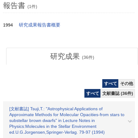
報告書
(1件)
1994
研究成果報告書概要
研究成果
(
36
件)
すべて
その他
すべて
文献書誌 (36件)
[文献書誌] Tsuji,T.: "Astrophysical Applications of
Approximate Methods for Molecular Opacities-from stars to
substellar brown dwarfs" in Lecture Notes in
Physics:Molecules in the Stellar Environment
ed.U.G.Jorgensen,Springer-Verlag. 79-97 (1994)