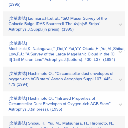
(1995)
[文献書誌] Izumiura,H.,et.al.: "SiO Maser Survey of the
Galactic Bulge IRAS Sources:II.The 4<|b|<5 Strips"
Astrophys.J.Suppl.(in press). (1995)
[文献書誌]
Mochizuki,K.,Nakagawa,T.,Doi,Y.,Yui,Y.Y.,Okuda,H.,Yui,M.,Shibai,
Low,F.J.: "A Survey of the Large Magellanic Cloud in the [C
II] 158 Micron Line" Astrophys.J.(Letters). 430. L37- (1994)
[文献書誌] Hashimoto,O.: "Circumstellar dust envelopes of
oxygen-rich AGB stars" Astron.Astrophys.Suppl.107. 445-
479 (1994)
[文献書誌] Hashimoto,O.: "Infrared Properties of
Circumstellar Dust Envelopes of Oxygen-rich AGB Stars"
Astrophys.J.(in press). (1995)
[文献書誌] Shibai, H., Yui, M., Matsuhara, H., Hiromoto, N.,