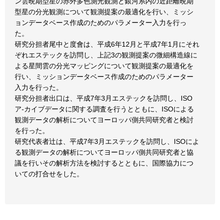
ン雲晩期型星の赤外多色測光観測と銀河系内の近距離晩期
型星の分光観測について観測提案の最適化を行い、ミッシ
ョンデータベース作成のためのパラメーター入力を行っ
た。
研究分担者尾中と度會は、平成6年12月と平成7年1月にそれ
ぞれエステックを訪問し、上記3の観測提案の微細構造線に
よる星間雲の分光マッピングについて観測提案の最適化を
行い、ミッションデータベース作成のためのパラメーター
入力を行った。
研究分担者出口は、平成7年3月エステックを訪問し、ISO
ア-カイブデータに関する調査を行うとともに、ISOによる
観測データの解析についてヨーロッパ側共同研究者と検討
を行った。
研究代表者辻は、平成7年3月エステックを訪問し、ISOによ
る観測データの解析についてヨーロッパ側共同研究者と協
議を行いその解析方法を検討するとともに、国際協力につ
いての打合せをした。