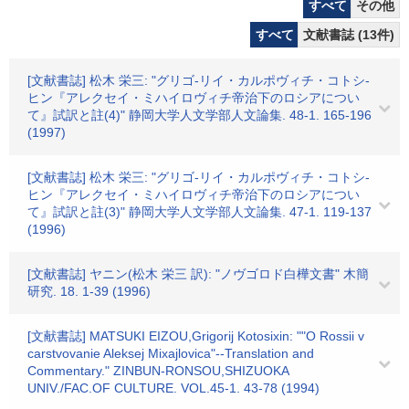
すべて
その他
すべて
文献書誌 (13件)
[文献書誌] 松木 栄三: "グリゴ-リイ・カルポヴィチ・コトシ-
ヒン『アレクセイ・ミハイロヴィチ帝治下のロシアについ
て』試訳と註(4)" 静岡大学人文学部人文論集. 48-1. 165-196
(1997)
[文献書誌] 松木 栄三: "グリゴ-リイ・カルポヴィチ・コトシ-
ヒン『アレクセイ・ミハイロヴィチ帝治下のロシアについ
て』試訳と註(3)" 静岡大学人文学部人文論集. 47-1. 119-137
(1996)
[文献書誌] ヤニン(松木 栄三 訳): "ノヴゴロド白樺文書" 木簡
研究. 18. 1-39 (1996)
[文献書誌] MATSUKI EIZOU,Grigorij Kotosixin: ""O Rossii v
carstvovanie Aleksej Mixajlovica"--Translation and
Commentary." ZINBUN-RONSOU,SHIZUOKA
UNIV./FAC.OF CULTURE. VOL.45-1. 43-78 (1994)