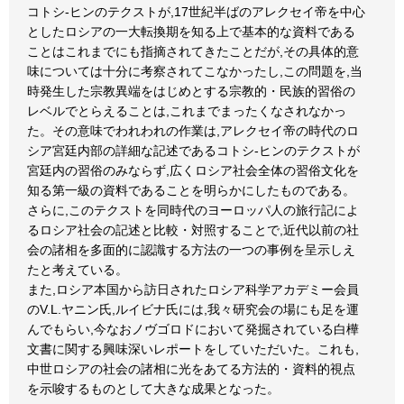
コトシ-ヒンのテクストが,17世紀半ばのアレクセイ帝を中心
としたロシアの一大転換期を知る上で基本的な資料である
ことはこれまでにも指摘されてきたことだが,その具体的意
味については十分に考察されてこなかったし,この問題を,当
時発生した宗教異端をはじめとする宗教的・民族的習俗の
レベルでとらえることは,これまでまったくなされなかっ
た。その意味でわれわれの作業は,アレクセイ帝の時代のロ
シア宮廷内部の詳細な記述であるコトシ-ヒンのテクストが
宮廷内の習俗のみならず,広くロシア社会全体の習俗文化を
知る第一級の資料であることを明らかにしたものである。
さらに,このテクストを同時代のヨーロッパ人の旅行記によ
るロシア社会の記述と比較・対照することで,近代以前の社
会の諸相を多面的に認識する方法の一つの事例を呈示しえ
たと考えている。
また,ロシア本国から訪日されたロシア科学アカデミー会員
のV.L.ヤニン氏,ルイビナ氏には,我々研究会の場にも足を運
んでもらい,今なおノヴゴロドにおいて発掘されている白樺
文書に関する興味深いレポートをしていただいた。これも,
中世ロシアの社会の諸相に光をあてる方法的・資料的視点
を示唆するものとして大きな成果となった。