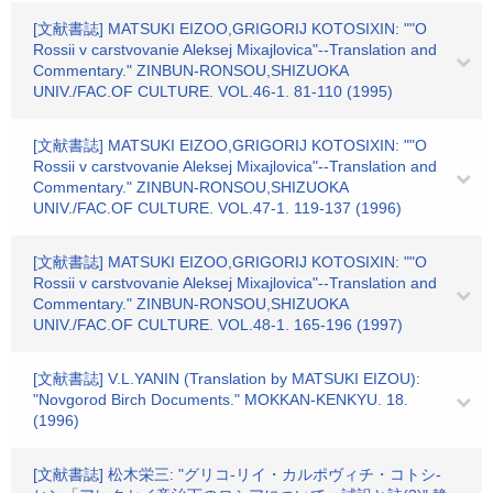
[文献書誌] MATSUKI EIZOO,GRIGORIJ KOTOSIXIN: ""O
Rossii v carstvovanie Aleksej Mixajlovica"--Translation and
Commentary." ZINBUN-RONSOU,SHIZUOKA
UNIV./FAC.OF CULTURE. VOL.46-1. 81-110 (1995)
[文献書誌] MATSUKI EIZOO,GRIGORIJ KOTOSIXIN: ""O
Rossii v carstvovanie Aleksej Mixajlovica"--Translation and
Commentary." ZINBUN-RONSOU,SHIZUOKA
UNIV./FAC.OF CULTURE. VOL.47-1. 119-137 (1996)
[文献書誌] MATSUKI EIZOO,GRIGORIJ KOTOSIXIN: ""O
Rossii v carstvovanie Aleksej Mixajlovica"--Translation and
Commentary." ZINBUN-RONSOU,SHIZUOKA
UNIV./FAC.OF CULTURE. VOL.48-1. 165-196 (1997)
[文献書誌] V.L.YANIN (Translation by MATSUKI EIZOU):
"Novgorod Birch Documents." MOKKAN-KENKYU. 18.
(1996)
[文献書誌] 松木栄三: "グリコ-リイ・カルポヴィチ・コトシ-