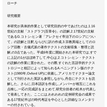
ローチ
研究概要
本研究が具体的作業として研究目的の中であげたのは,1.16
世紀の文献「ストグラフ(百章令)」の読解,2.17世紀の文献
であるG.コトシ-ヒン著「アレクセイ帝治下のロシアについ
て」の読解と注釈,ならびに訳の作成,3.宗教異端としてのロ
シア旧教・古儀式派の著作テクストの文献収集・整理と読
解,の3点であった。平成6年度に開始された本研究では,すで
に上記の1がほぼ終了して,中心は,2.コトシ-ヒン・テクスト
の読解の作業に置かれた。その際,すぐれた言語学的テクス
トロジーと校訂によって知られるA.ペニングトン版のテク
スト(1980年,Oxford UP)に依拠し,アメリカでドクター論文
として刊行された英訳も参照しながら,丹念にテクストを読
解した。さらに,日本語訳を作成し,メンバーが相互にこれを
点検し,一応の完成訳をまとめて,研究分担者の松木が代表し
て発表してきた。ここには,われわれの定例研究会の成果で
ある17世紀半ばの時代考証を中心とした詳細なコメンタリ
ーの付されている。