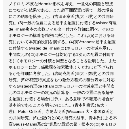
ノドロミ-不変なHermite形式を与え、一意化の問題と密接
につながる結果である。また超平面配置は実で一般の場合
にこの結果を拡張した。(吉田正章氏(九大・理)との共同研
究)。(3)一般の位置にある超平面配置に付随するtwisted有理
de Rham複本の次数フィルター付けを詳細に調べ、そのコ
ホモロジーの構造を精密に決定した。これは(5)における研
究において本質的役割を演ずる。(4)実Veronese超平面配置
に付随するtwisted de Rham(コ)ホモロジーの消滅を示し、
中間次元の(コ)ホモロジーは対応する1次元の配置に付随す
る(コ)ホモロジーの外積と同型となることを証明した。また
ホモロジーに対し係数環を複素数体よりどれほど下げられ
るかを詳細に考察した。(岩崎克則氏(東大・数理)との共同
研究。(5)不確定特異点をもつ微分方程式の積分表示に対応
するtwisted有理de Rhamコホモロジーの消滅定理と中間次
元のコホモロジーの次元の計算を、一般の位置にある超平
面配置に付随する場合に行い、ある意味で不確定の場合が
基本的であることを明らかにした。(青本和彦氏(名大・
理)、Peter Orlik氏、寺尾宏明氏(Wisconsin大・米国)3氏と
の共同研究。(6)上記(2)と(4)の研究の結果、青本氏による不
変Gauss‐Manin系の計算及び最近の趙・松本の(コ)ホモロジ