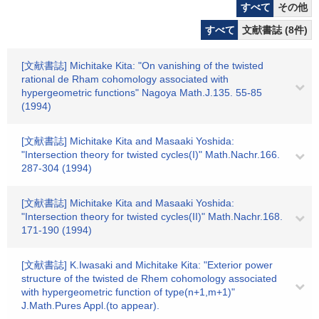
すべて
その他
すべて
文献書誌 (8件)
[文献書誌] Michitake Kita: "On vanishing of the twisted
rational de Rham cohomology associated with
hypergeometric functions" Nagoya Math.J.135. 55-85
(1994)
[文献書誌] Michitake Kita and Masaaki Yoshida:
"Intersection theory for twisted cycles(I)" Math.Nachr.166.
287-304 (1994)
[文献書誌] Michitake Kita and Masaaki Yoshida:
"Intersection theory for twisted cycles(II)" Math.Nachr.168.
171-190 (1994)
[文献書誌] K.Iwasaki and Michitake Kita: "Exterior power
structure of the twisted de Rhem cohomology associated
with hypergeometric function of type(n+1,m+1)"
J.Math.Pures Appl.(to appear).