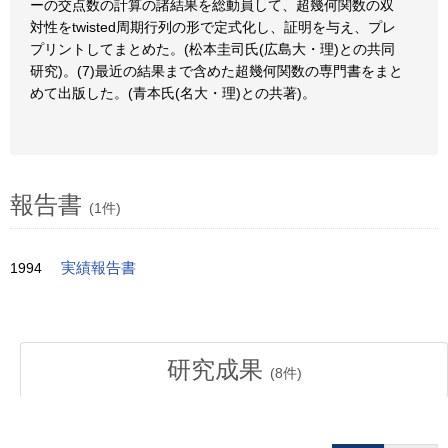
ーの交点数の計算の諸結果を総動員して、超幾何関数の双
対性をtwisted周期行列の形で定式化し、証明を与え、プレ
プリントしてまとめた。(松本圭司氏(広島大・理)との共同
研究)。(7)最近の結果まで含めた超幾何関数の専門書をまと
めて出版した。(青本氏(名大・理)との共著)。
報告書
(1件)
1994
実績報告書
研究成果
(
8
件)