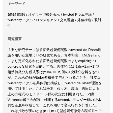
キーワード
超幾何関数 / オイラー型積分表示 / twistedドラム理論 /
twistedサイクル / ロンスキアン / 交点理論 / 外積構造 / 双対
性
研究概要
主要な研究テーマは多変数超幾何関数のtwisted de Rham理
論を用いた立場よりの研究である。青本和彦、I.M.Gelfand
により定式化された多変数超幾何関数のよりexplicitかつ
concreteな研究を目的とする。具体的には(1)(n+1,m+1)型
超幾何微分方程式系は(^<m-1>_n)個の1次独立な解をもつ
が、これらの解がEuler型積分で与えられることを、独立な
twistedサイクルを具体的に構成し、twisted de Rham理論を
用いて証明した。これは松本、佐々木、高山、吉田による
上の方程式のモノドロミ-群の決定に利用された。(2)実
Veronese超平面配置に付随するtwistedホモロジー群の具体
的な基底を構成して、これを用いて交点行列を計算した。
これは指数が実のとき(n+1,m+1)型超幾何微分方程式系のモ