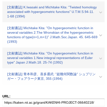
[文献書誌] K.Iwasaki and Michitake Kita: "Twisted homology
associated with hypergeometric functions" U.T.M.S.94-11.
1-68 (1994)
[文献書誌] Michitake Kita: "On hypergeometric function in
several variables 2.The Wronskian of the hypergeometric
functions of type(n+1,m+1)" J.Math.Soc.Japan. 45. 645-669
(1993)
[文献書誌] Michitake Kita: "On hypergeometric function in
several variables 1.New integral representations of Euler
type" Japan J.Math.18. 25-74 (1992)
[文献書誌] 青本和彦、喜多通武: "超幾何関数論" シュプリン
ガー・フェアラーク東京, 355 (1994)
URL: