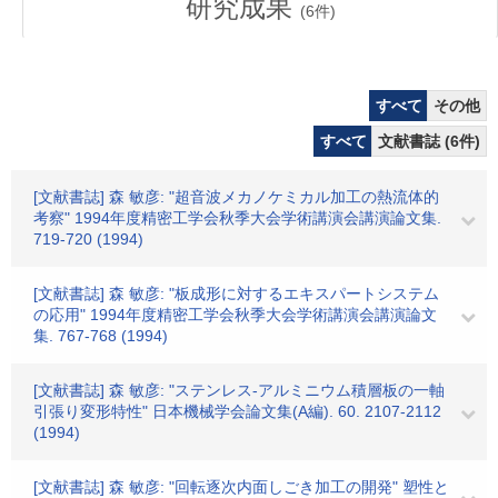
研究成果
(
6
件)
すべて
その他
すべて
文献書誌 (6件)
[文献書誌] 森 敏彦: "超音波メカノケミカル加工の熱流体的
考察" 1994年度精密工学会秋季大会学術講演会講演論文集.
719-720 (1994)
[文献書誌] 森 敏彦: "板成形に対するエキスパートシステム
の応用" 1994年度精密工学会秋季大会学術講演会講演論文
集. 767-768 (1994)
[文献書誌] 森 敏彦: "ステンレス-アルミニウム積層板の一軸
引張り変形特性" 日本機械学会論文集(A編). 60. 2107-2112
(1994)
[文献書誌] 森 敏彦: "回転逐次内面しごき加工の開発" 塑性と