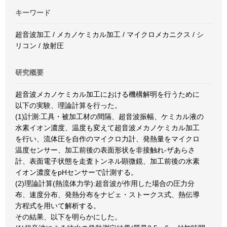
キーワード
超音波加工 / メカノケミカル加工 / マイクロメカニクス / シ
リコン / 放射圧
研究概要
超音波メカノケミカル加工における機構解明を行うために
以下の実験、理論計算を行った。
(1)計測:工具・被加工材の間隔、超音波振幅、ケミカル液の
水素イオン濃度、温度も変えて超音波メカノケミカル加工
を行い、流体圧を自作のマイクロ力計、発熱量をマイクロ
温度センサー、加工前後の表面形状を非接触れ-ザあらさ
計、表面電子状態を走査トンネル顕微鏡、加工前後の水素
イオン濃度をpHセンサーで計測する。
(2)理論計算(熱流体力学):超音波が作用した場合の圧力分
布、速度分布、発熱分布をナビェ・ストークス式、熱伝導
方程式を用いて解析する。
その結果、以下を明らかにした。