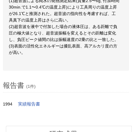
(1)超音波による純水の発熱測定結果(質量2.5〜6g, 付加時間
30min.で1.1〜0.4℃の温度上昇)により工具周りの温度上昇
が26.1℃と推測された。超音波の指向性を考慮すれば、工
具真下の温度上昇はさらに高い。
(2)超音波を液中で付加した場合の液体圧は、ある距離で負
圧の極大値となり、超音波振幅を変えるとその距離は変化
し、負圧ピーク値間の比は振幅速度の2乗の比と一致した。
(3)表面の活性化エネルギーは擾乱表面、高アルカリ度の方
が高い。
報告書
(1件)
1994
実績報告書