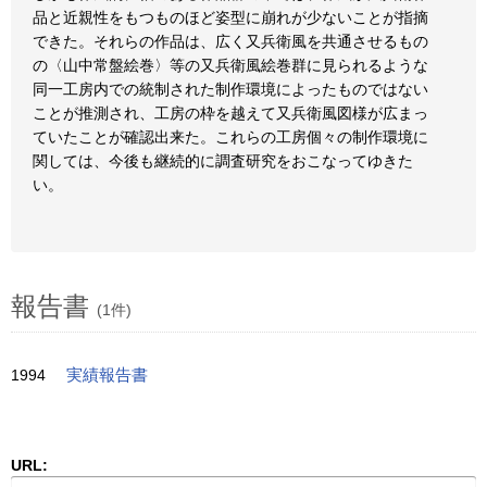
品と近親性をもつものほど姿型に崩れが少ないことが指摘
できた。それらの作品は、広く又兵衛風を共通させるもの
の〈山中常盤絵巻〉等の又兵衛風絵巻群に見られるような
同一工房内での統制された制作環境によったものではない
ことが推測され、工房の枠を越えて又兵衛風図様が広まっ
ていたことが確認出来た。これらの工房個々の制作環境に
関しては、今後も継続的に調査研究をおこなってゆきた
い。
報告書
(1件)
1994
実績報告書
URL: