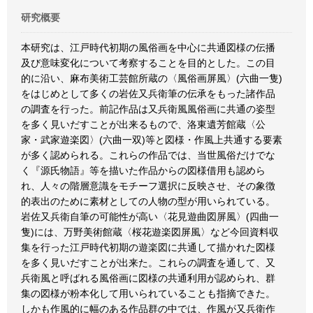
研究概要
本研究は、江戸時代初期の風俗画を中心に共通図様の伝播
及び意味変化について考察することを目的とした。この目
的に沿い、麻布美術工芸館所蔵の〈風俗画屏風〉(六曲一隻)
をはじめとして多くの岩佐又兵衛筆の伝承をもった諸作品
の調査を行った。前記作品は又兵衛風風俗画に共通の姿型
を多く見いだすことが出来るもので、洛東遺芳館蔵〈公
家・武家遊楽図〉(六曲一双)等と図様・作風上共通する要素
が多く認められる。これらの作品では、当世風俗だけでな
く『源氏物語』等を描いた作品からの図様借用も認めら
れ、人々の階層意識をモチーフ選択に反映させ、その象徴
的表出のために素材としての人物の型が用いられている。
岩佐又兵衛自筆の可能性が高い〈花見遊曲図屏風〉(四曲一
隻)には、万野美術館蔵〈桜花遊楽図屏風〉など今回資料収
集を行った江戸時代初期の遊楽図に共通して描かれた図様
を多く見いだすことが出来た。これらの調査を通して、又
兵衛風と呼ばれる風俗画に図様の共通利用が認められ、群
集の図様が粉本化して用いられていることも指摘できた。
しかも作風的に幅のある作品群の中では、作風が又兵衛作