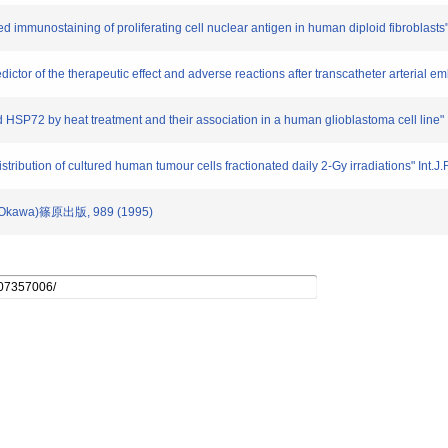
 immunostaining of proliferating cell nuclear antigen in human diploid fibroblast
tor of the therapeutic effect and adverse reactions after transcatheter arterial em
SP72 by heat treatment and their association in a human glioblastoma cell line" 
tribution of cultured human tumour cells fractionated daily 2-Gy irradiations" Int.J.
awa)篠原出版, 989 (1995)