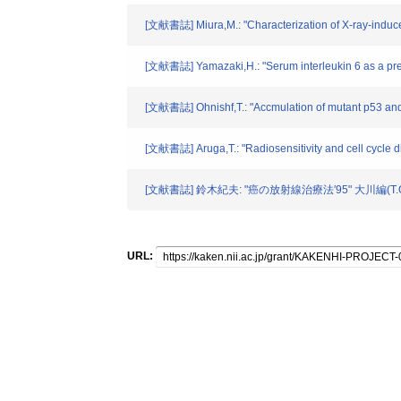
[文献書誌] Miura,M.: "Characterization of X-ray-induced
[文献書誌] Yamazaki,H.: "Serum interleukin 6 as a predic
[文献書誌] Ohnishf,T.: "Accmulation of mutant p53 and H
[文献書誌] Aruga,T.: "Radiosensitivity and cell cycle dis
[文献書誌] 鈴木紀夫: "癌の放射線治療法′95" 大川編(T.Ok
URL: