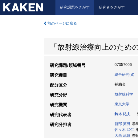
研究課題をさがす
研究者をさがす
前のページに戻る
「放射線治療向上のため
07357006
研究課題/領域番号
総合研究(B)
研究種目
補助金
配分区分
放射線科学
研究分野
東京大学
研究機関
鈴木 紀夫
東
研究代表者
新部 英男
群馬大
研究分担者
佐々木 武仁
東
大西 武雄
奈良医