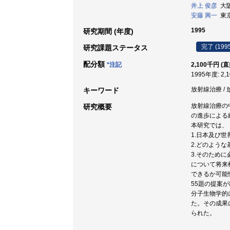
井上 俊彦
大阪大
安藤 興一
東京
1995
研究期間 (年度)
完了 (199
研究課題ステータス
配分額
*注記
2,100千円 (
1995年度: 2,
放射線治療 / 
キーワード
放射線治療の
研究概要
の進歩による
本研究では、
1.日本及び
2.どのよう
3.そのため
について将来
できるか可能
55題の提案
分子生物学的
た。その成果
られた。