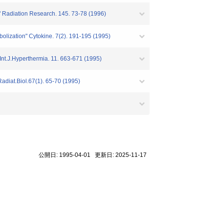
s" Radiation Research. 145. 73-78 (1996)
bolization" Cytokine. 7(2). 191-195 (1995)
Int.J.Hyperthermia. 11. 663-671 (1995)
Radiat.Biol.67(1). 65-70 (1995)
公開日: 1995-04-01 更新日: 2025-11-17