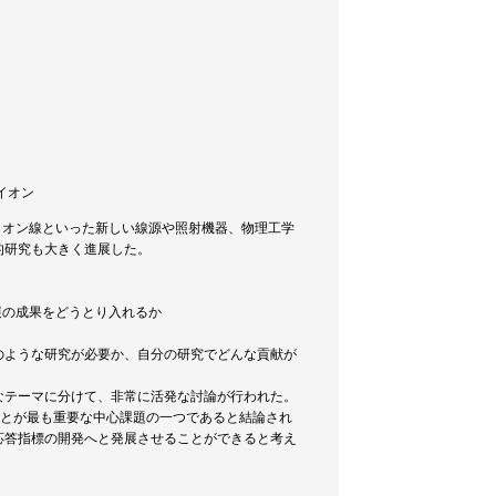
重イオン
イオン線といった新しい線源や照射機器、物理工学
的研究も大きく進展した。
展の成果をどうとり入れるか
のような研究が必要か、自分の研究でどんな貢献が
きなテーマに分けて、非常に活発な討論が行われた。
ことが最も重要な中心課題の一つであると結論され
応答指標の開発へと発展させることができると考え