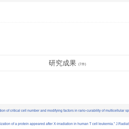
研究成果
(
7
件)
 of critical cell number and modifying factors in rario-curability of multicellular 
tion of a protein appeared after X-irradiation in human T cell leukemia." J.Radiat.