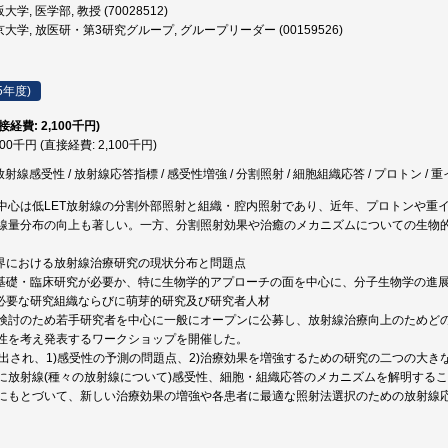
学, 医学部, 教授 (70028512)
大学, 放医研・第3研究グループ, グループリーダー (00159526)
5年度)
直接経費: 2,100千円)
100千円 (直接経費: 2,100千円)
放射線感受性 / 放射線応答指標 / 感受性増強 / 分割照射 / 細胞組織応答 / プロトン / 
中心は低LET放射線の分割外部照射と組織・腔内照射であり、近年、プロトンや重
線量分布の向上も著しい。一方、分割照射効果や治癒のメカニズムについての生物
世界における放射線治療研究の現状分布と問題点
な基礎・臨床研究が必要か、特に生物学的アプローチの面を中心に、分子生物学の進
に必要な研究組織ならびに萌芽的研究及び研究者人材
検討のため若手研究者を中心に一般にオープンに公募し、放射線治療向上のためど
性を考え発表するワークショップを開催した。
が出され、1)感受性の予測の問題点、2)治療効果を増強するための研究の二つの大
に放射線(種々の放射線について)感受性、細胞・組織応答のメカニズムを解明する
にもとづいて、新しい治療効果の増強や各患者に最適な照射法選択のための放射線