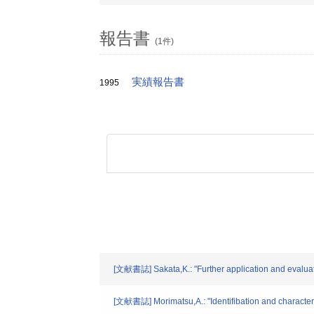
報告書
(1件)
実績報告書
1995
[文献書誌] Sakata,K.: "Further application and evaluation
[文献書誌] Morimatsu,A.: "Identifibation and characteriza