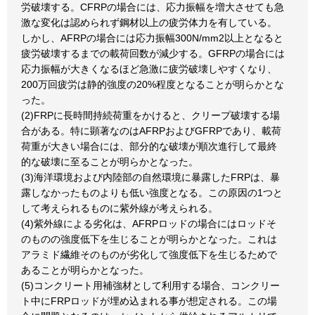
労破壊する。CFRPの場合には、応力振幅を増大させても急
激な変化は認められず鋼材以上の疲労体力を有している。
しかし、AFRPの場合には応力振幅300N/mm2以上となると
疲労破壊するまでの載荷回数が減少する。GFRPの場合には
応力振幅が大きくなるほど急激に疲労破壊しやすくなり、
200万回疲労は静的強度の20%程度となることが明らかとな
った。
(2)FRPに長時間持続荷重をかけると、クリープ破壊する場
合がある。特に顕著なのはAFRPおよびGFRPであり、載荷
荷重が大きい場合には、部分的な破壊が順次進行して最終
的な破壊に至ることが明らかとなった。
(3)海洋環境および内陸部の自然環境に暴露したFRPは、暴
露しなかったものよりも低い強度となる。この原因の1つと
して考えられるものに紫外線が考えられる。
(4)紫外線による劣化は、AFRPロッドの場合にはロッドそ
のものの強度低下を生じることが明らかとなった。これは
アラミド繊維そのものが劣化して強度低下を生じるためで
あることが明らかとなった。
(5)コンクリート用補強材として利用する場合、コンクリー
ト中にFRPロッドが埋め込まれる事が想定される。この場