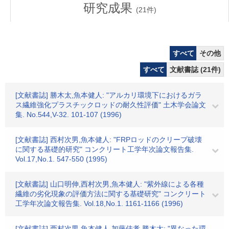
研究成果
(
21
件)
すべて
その他
すべて
文献書誌 (21件)
[文献書誌] 勝木太,魚本健人: "アルカリ環境下におけるガラ
ス繊維強化プラスチックロッドの耐久性評価" 土木学会論文
集. No.544,V-32. 101-107 (1996)
[文献書誌] 西村次男,魚本健人: "FRPロッドのクリープ破壊
に関する基礎的研究" コンクリート工学年次論文報告集.
Vol.17,No.1. 547-550 (1995)
[文献書誌] 山口明伸,西村次男,魚本健人: "紫外線による各種
繊維の劣化現象の評価方法に関する基礎研究" コンクリート
工学年次論文報告集. Vol.18,No.1. 1161-1166 (1996)
[文献書誌] 西村次男,魚本健人,加藤佳孝,勝木太: "異なった環