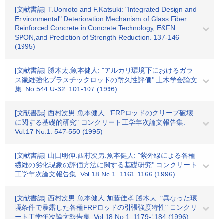
[文献書誌] T.Uomoto and F.Katsuki: "Integrated Design and
Environmental" Deterioration Mechanism of Glass Fiber
Reinforced Concrete in Concrete Technology, E&FN
SPON,and Prediction of Strength Reduction. 137-146
(1995)
[文献書誌] 勝木太.魚本健人: "アルカリ環境下におけるガラ
ス繊維強化プラスチックロッドの耐久性評価" 土木学会論文
集. No.544 U-32. 101-107 (1996)
[文献書誌] 西村次男.魚本健人: "FRPロッドのクリープ破壊
に関する基礎的研究" コンクリート工学年次論文報告集.
Vol.17 No.1. 547-550 (1995)
[文献書誌] 山口明伸.西村次男.魚本健人: "紫外線による各種
繊維の劣化現象の評価方法に関する基礎研究" コンクリート
工学年次論文報告集. Vol.18 No.1. 1161-1166 (1996)
[文献書誌] 西村次男.魚本健人.加藤佳孝.勝木太: "異なった環
境条件で暴露した各種FRPロッドの引張強度特性" コンクリ
ート工学年次論文報告集. Vol.18 No.1. 1179-1184 (1996)