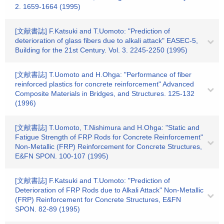
2. 1659-1664 (1995)
[文献書誌] F.Katsuki and T.Uomoto: "Prediction of
deterioration of glass fibers due to alkali attack" EASEC-5,
Building for the 21st Century. Vol. 3. 2245-2250 (1995)
[文献書誌] T.Uomoto and H.Ohga: "Performance of fiber
reinforced plastics for concrete reinforcement" Advanced
Composite Materials in Bridges, and Structures. 125-132
(1996)
[文献書誌] T.Uomoto, T.Nishimura and H.Ohga: "Static and
Fatigue Strength of FRP Rods for Concrete Reinforcement"
Non-Metallic (FRP) Reinforcement for Concrete Structures,
E&FN SPON. 100-107 (1995)
[文献書誌] F.Katsuki and T.Uomoto: "Prediction of
Deterioration of FRP Rods due to Alkali Attack" Non-Metallic
(FRP) Reinforcement for Concrete Structures, E&FN
SPON. 82-89 (1995)