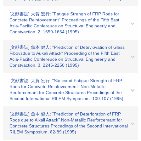
[文献書誌] 大賀 宏行: "Fatigue Strengh of FRP Rods for
Concrete Reinfovcement" Proceedings of the Fifth East
Asia-Pacific Confereuce on Structuval Engineerly and
Constvaction. 2. 1659-1664 (1995)
[文献書誌] 魚本 健人: "Prediction of Deteviovation of Glass
Fibovsdue to Aukali Attack" Proceeding of the Fifth East
Acia-Pacific Confereuce on Structuval Engineerly and
Constvaction. 3. 2245-2250 (1995)
[文献書誌] 大賀 宏行: "Staticand Fatigue Streugth of FRP
Rods for Coucvete Reinfovcement" Non-Metalllc
Reuforcemant for Concrete Structures Procedings of the
Second Iutervational RILEM Sympasium. 100-107 (1995)
[文献書誌] 魚本 健人: "Prediction of Deterioration of FRP
Rods due to Alkali Attack" Non-Metalllc Reuforcemant for
Concrete Structures Procedings of the Second Intervational
RILEM Symposium. 82-89 (1995)