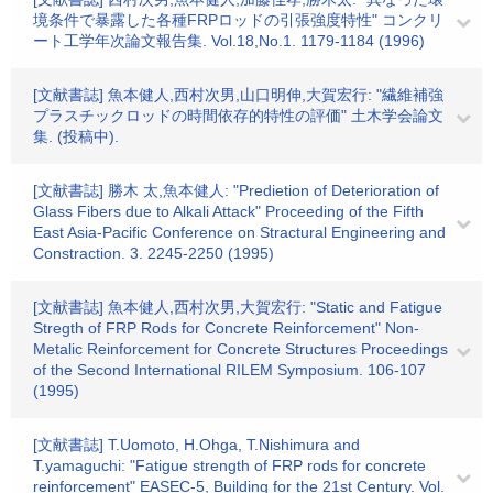
境条件で暴露した各種FRPロッドの引張強度特性" コンクリ
ート工学年次論文報告集. Vol.18,No.1. 1179-1184 (1996)
[文献書誌] 魚本健人,西村次男,山口明伸,大賀宏行: "繊維補強
プラスチックロッドの時間依存的特性の評価" 土木学会論文
集. (投稿中).
[文献書誌] 勝木 太,魚本健人: "Predietion of Deterioration of
Glass Fibers due to Alkali Attack" Proceeding of the Fifth
East Asia-Pacific Conference on Stractural Engineering and
Constraction. 3. 2245-2250 (1995)
[文献書誌] 魚本健人,西村次男,大賀宏行: "Static and Fatigue
Stregth of FRP Rods for Concrete Reinforcement" Non-
Metalic Reinforcement for Concrete Structures Proceedings
of the Second International RILEM Symposium. 106-107
(1995)
[文献書誌] T.Uomoto, H.Ohga, T.Nishimura and
T.yamaguchi: "Fatigue strength of FRP rods for concrete
reinforcement" EASEC-5, Building for the 21st Century. Vol.