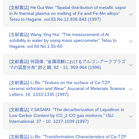
[文献書誌] He Gui Wei: "Spatial distribution of metallic vapor
in Ar thermal plasma on melting of Fe and Fe-Mn alloys"
Tetsu to Hagane. vol.83.No.12.838-843 (1997)
[文献書誌] Wang Ying Hui: "The measurement of Ar
solubility in water by using mass specrometer" Tetsu to
Hagane. vol.84.No.1.55-60
[文献書誌] 何国偉: "金属溶解におけるアルゴンアークプラズ
マの温度分布" 鉄と鋼. 82・11. 959-964 (1996)
[文献書誌] Li Bo: "Texture on the surface of Ce-TZP
ceramic sirfriction and Wear" Jouranal of Meterials Science
Letters. 16. 1333-1335 (1997)
[文献書誌] Y.SASAIKI: "The decarborization of Liquidtron in
Low Cerbor Content by CO_2-CO gas mixtoros." ISIJ
International. 37・10. 1037-1039 (1997)
[文献書誌] Li Bo: "Transformation Characteristics of Ce-TZP