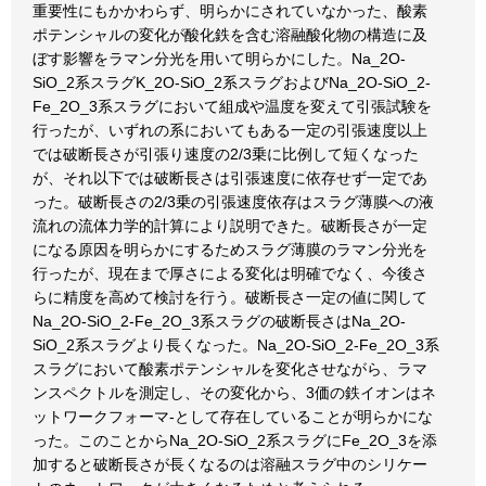
重要性にもかかわらず、明らかにされていなかった、酸素
ポテンシャルの変化が酸化鉄を含む溶融酸化物の構造に及
ぼす影響をラマン分光を用いて明らかにした。Na_2O-
SiO_2系スラグK_2O-SiO_2系スラグおよびNa_2O-SiO_2-
Fe_2O_3系スラグにおいて組成や温度を変えて引張試験を
行ったが、いずれの系においてもある一定の引張速度以上
では破断長さが引張り速度の2/3乗に比例して短くなった
が、それ以下では破断長さは引張速度に依存せず一定であ
った。破断長さの2/3乗の引張速度依存はスラグ薄膜への液
流れの流体力学的計算により説明できた。破断長さが一定
になる原因を明らかにするためスラグ薄膜のラマン分光を
行ったが、現在まで厚さによる変化は明確でなく、今後さ
らに精度を高めて検討を行う。破断長さ一定の値に関して
Na_2O-SiO_2-Fe_2O_3系スラグの破断長さはNa_2O-
SiO_2系スラグより長くなった。Na_2O-SiO_2-Fe_2O_3系
スラグにおいて酸素ポテンシャルを変化させながら、ラマ
ンスペクトルを測定し、その変化から、3価の鉄イオンはネ
ットワークフォーマ-として存在していることが明らかにな
った。このことからNa_2O-SiO_2系スラグにFe_2O_3を添
加すると破断長さが長くなるのは溶融スラグ中のシリケー