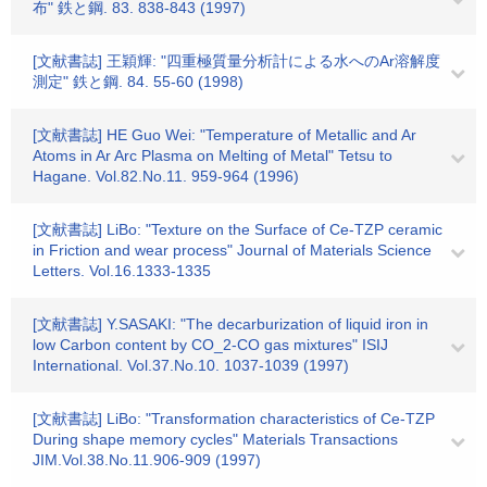
布" 鉄と鋼. 83. 838-843 (1997)
[文献書誌] 王穎輝: "四重極質量分析計による水へのAr溶解度
測定" 鉄と鋼. 84. 55-60 (1998)
[文献書誌] HE Guo Wei: "Temperature of Metallic and Ar
Atoms in Ar Arc Plasma on Melting of Metal" Tetsu to
Hagane. Vol.82.No.11. 959-964 (1996)
[文献書誌] LiBo: "Texture on the Surface of Ce-TZP ceramic
in Friction and wear process" Journal of Materials Science
Letters. Vol.16.1333-1335
[文献書誌] Y.SASAKI: "The decarburization of liquid iron in
low Carbon content by CO_2-CO gas mixtures" ISIJ
International. Vol.37.No.10. 1037-1039 (1997)
[文献書誌] LiBo: "Transformation characteristics of Ce-TZP
During shape memory cycles" Materials Transactions
JIM.Vol.38.No.11.906-909 (1997)