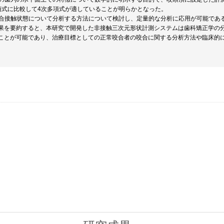
項式に比較して4次多項式が適していることが明らかとなった。
の咬合接触状態について分析する方法について検討し、定量的な分析に応用が可能であ
果を要約すると、本研究で開発した非接触三次元形状計測システムは歯科矯正学の
ことが可能であり、治療目標としての正常咬合者の咬合に関する分析方法や臨床的