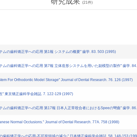
研究成果
(
21
件)
の歯科矯正学への応用 第1報 システムの概要" 歯学. 83. 503 (1995)
ムの歯科矯正学への応用 第7報 立体造形システムを用いた副模型の製作" 歯学. 84. 524
em For Orthodontic Model Storage" Journal of Dental Research. 76. 126 (1997)
展性" 東京矯正歯科学会雑誌. 7. 122-129 (1997)
の歯科矯正学への応用 第17報 日本人正常咬合者におけるSpeeの彎曲" 歯学. 86. 431
ese Normal Occlusions." Journal of Dental Research. 77A. 758 (1998)
科矯正学への応用-不可視領域の減少-" 日本矯正歯科学会雑誌. 58. 148-153 (199