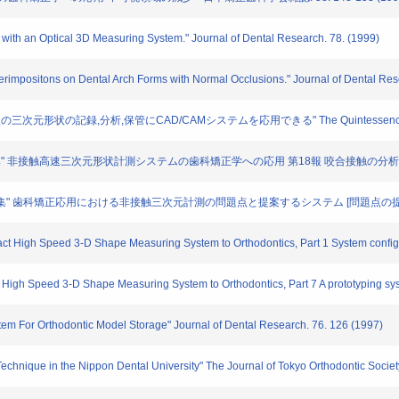
ith an Optical 3D Measuring System." Journal of Dental Research. 78. (1999)
positons on Dental Arch Forms with Normal Occlusions." Journal of Dental Rese
型の三次元形状の記録,分析,保管にCAD/CAMシステムを応用できる" The Quintessence. 16
集" 非接触高速三次元形状計測システムの歯科矯正学への応用 第18報 咬合接触の分析法, 4
料集" 歯科矯正応用における非接触三次元計測の問題点と提案するシステム [問題点の提起とシ
t High Speed 3-D Shape Measuring System to Orthodontics, Part 1 System configu
High Speed 3-D Shape Measuring System to Orthodontics, Part 7 A prototyping sy
em For Orthodontic Model Storage" Journal of Dental Research. 76. 126 (1997)
echnique in the Nippon Dental University" The Journal of Tokyo Orthodontic Societ