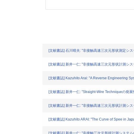
[文献書誌] 石川晴夫: "非接触高速三次元形状測定システム
[文献書誌] 新井一仁: "非接触高速三次元形状計測システ
[文献書誌] Kazuhito Arai: "A Reverse Engineering Syst
[文献書誌] 新井一仁: "Straight-Wire Techniqueの発
[文献書誌] 新井一仁: "非接触高速三次元形状計測システム
[文献書誌] Kazuhito ARAI: "The Curve of Spee in Japan
[文献書誌] 新井一仁: "非接触三次元形状計測システムの歯