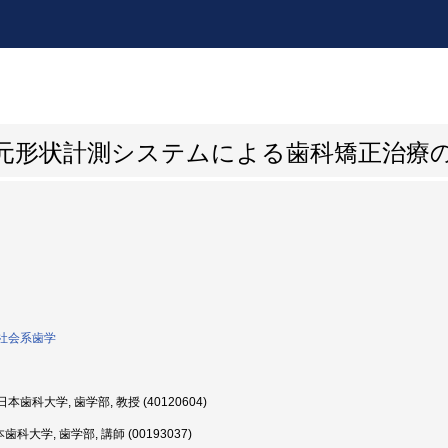
次元形状計測システムによる歯科矯正治療
社会系歯学
本歯科大学, 歯学部, 教授 (40120604)
歯科大学, 歯学部, 講師 (00193037)