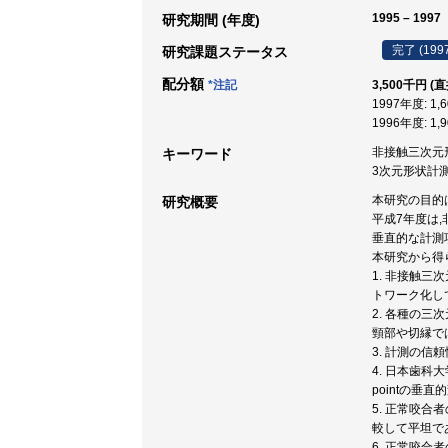
1995 – 1997
研究期間 (年度)
完了 (199
研究課題ステータス
配分額
*注記
3,500千円 (
1997年度: 1,
1996年度: 1,
非接触三次元形状計
キーワード
3次元形状計測
本研究の目的
研究概要
平成7年度は
垂直的な計測
本研究から得
1. 非接触
トワーク化し
2. 各種の
頸部や切縁で
3. 計測の
4. 日本歯科大
pointの垂
5. 正常咬
較して平坦で
6. 正常咬