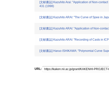
[文献書誌] Kazuhito Arai: "Application of Non-contact
431 (1998)
[文献書誌] Kazuhito ARAI: "The Curve of Spee in Japa
[文献書誌] Kazuhito ARAI: "Application of Non-contact 
[文献書誌] Kazuhito ARAI: "Recording of Casts in ICP w
[文献書誌] Haruo ISHIKAWA: "Polynomial Curve Superim
URL: