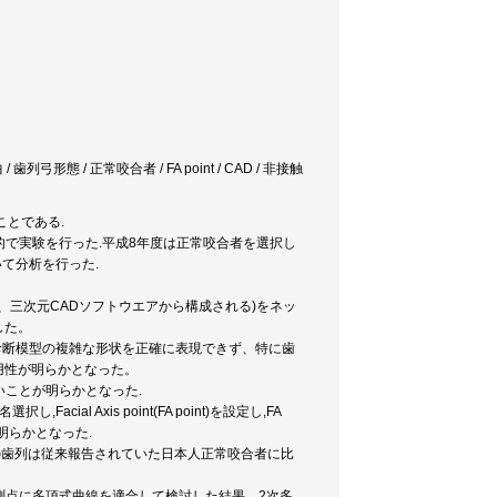
弓形態 / 正常咬合者 / FA point / CAD / 非接触
とである.
的で実験を行った.平成8年度は正常咬合者を選択し
て分析を行った.
、三次元CADソフトウエアから構成される)をネッ
した。
用診断模型の複雑な形状を正確に表現できず、特に歯
用性が明らかとなった。
いことが明らかとなった.
l Axis point(FA point)を設定し,FA
が明らかとなった.
者の歯列は従来報告されていた日本人正常咬合者に比
測点に多項式曲線を適合して検討した結果、2次多