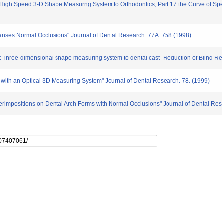
 High Speed 3-D Shape Measurng System to Orthodontics, Part 17 the Curve of Sp
nses Normal Occlusions" Journal of Dental Research. 77A. 758 (1998)
Three-dimensional shape measuring system to dental cast -Reduction of Blind Re
ith an Optical 3D Measuring System" Journal of Dental Research. 78. (1999)
positions on Dental Arch Forms with Normal Occlusions" Journal of Dental Rese