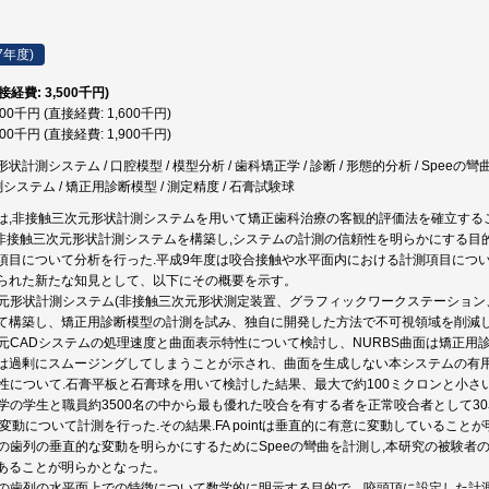
7年度)
直接経費: 3,500千円)
600千円 (直接経費: 1,600千円)
900千円 (直接経費: 1,900千円)
測システム / 口腔模型 / 模型分析 / 歯科矯正学 / 診断 / 形態的分析 / Speeの彎曲 / 歯列
システム / 矯正用診断模型 / 測定精度 / 石膏試験球
は,非接触三次元形状計測システムを用いて矯正歯科治療の客観的評価法を確立するこ
,非接触三次元形状計測システムを構築し,システムの計測の信頼性を明らかにする目
項目について分析を行った.平成9年度は咬合接触や水平面内における計測項目につい
られた新たな知見として、以下にその概要を示す。
三次元形状計測システム(非接触三次元形状測定装置、グラフィックワークステーション
て構築し、矯正用診断模型の計測を試み、独自に開発した方法で不可視領域を削減
三次元CADシステムの処理速度と曲面表示特性について検討し、NURBS曲面は矯正
は過剰にスムージングしてしまうことが示され、曲面を生成しない本システムの有
信頼性について.石膏平板と石膏球を用いて検討した結果、最大で約100ミクロンと小さ
学の学生と職員約3500名の中から最も優れた咬合を有する者を正常咬合者として30名選択し,Facia
直的変動について計測を行った.その結果.FA pointは垂直的に有意に変動していること
合者の歯列の垂直的な変動を明らかにするためにSpeeの彎曲を計測し,本研究の被験
あることが明らかとなった。
合者の歯列の水平面上での特徴について数学的に明示する目的で、咬頭頂に設定した計