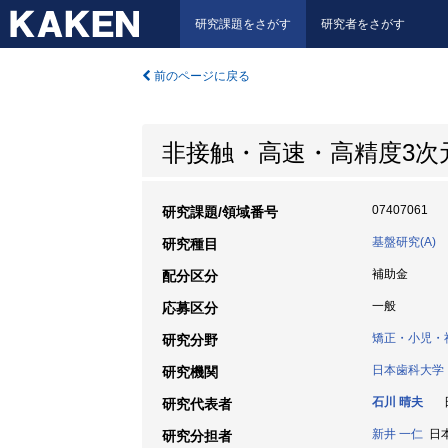
研究課題をさがす
研究者をさがす
前のページに戻る
非接触・高速・高精度3
07407061
研究課題/領域番号
基盤研究(A)
研究種目
補助金
配分区分
一般
応募区分
矯正・小児・
研究分野
日本歯科大学
研究機関
石川 晴夫
日
研究代表者
新井 一仁
日本
研究分担者