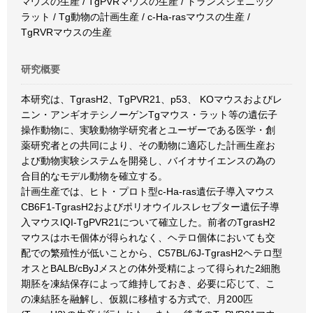
マウスの生産 / TgPVRマウスの生産 / トランスジェニック
ラット / Tg動物の計画生産 / c-Ha-rasマウスの生産 /
TgRVRマウスの生産
研究概要
本研究は、TgrasH2、TgPVR21、p53、 KOマウスおよびレ
ニン・アンギオテシノーゲンTgマウス・ラット等の遺伝子
操作動物に、実験動物学研究者とユーザーである医学・創
薬研究者との共同により、その動物に適応した計画生産お
よび動物実験システムを開発し、バイオサイエンスの為の
合目的なモデル動物を確立する。
計画生産では、ヒト・プロト型c-Ha-ras遺伝子導入マウス
CB6F1-TgrasH2およびポリオウイルスレセプター遺伝子導
入マウスIQI-TgPVR21について確立した。前者のTgrasH2
マウスはホモ個体が得られなく、ヘテロ個体においても交
配での繁殖性が低いことから、C57BL/6J-TgrasH2ヘテロ型
オスとBALB/cByJメスとの体外受精によって得られた2細胞
期胚を凍結保存によって維持しておき、必要に応じて、こ
の凍結胚を融解し、仮親に移植する方式で、月200匹