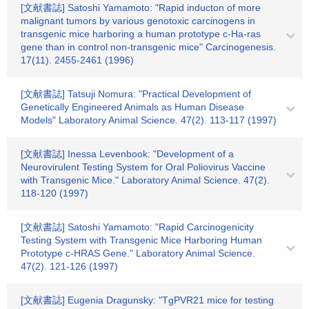
[文献書誌] Satoshi Yamamoto: "Rapid inducton of more
malignant tumors by various genotoxic carcinogens in
transgenic mice harboring a human prototype c-Ha-ras
gene than in control non-transgenic mice" Carcinogenesis.
17(11). 2455-2461 (1996)
[文献書誌] Tatsuji Nomura: "Practical Development of
Genetically Engineered Animals as Human Disease
Models" Laboratory Animal Science. 47(2). 113-117 (1997)
[文献書誌] Inessa Levenbook: "Development of a
Neurovirulent Testing System for Oral Poliovirus Vaccine
with Transgenic Mice." Laboratory Animal Science. 47(2).
118-120 (1997)
[文献書誌] Satoshi Yamamoto: "Rapid Carcinogenicity
Testing System with Transgenic Mice Harboring Human
Prototype c-HRAS Gene." Laboratory Animal Science.
47(2). 121-126 (1997)
[文献書誌] Eugenia Dragunsky: "TgPVR21 mice for testing