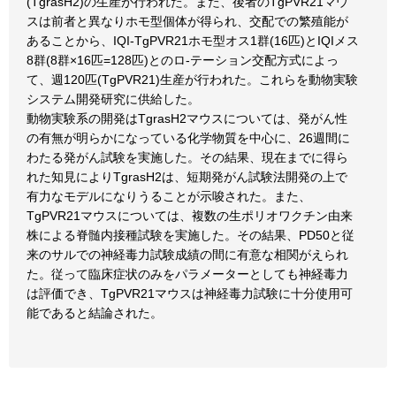
(TgrasH2)の生産が行われた。また、後者のTgPVR21マウ
スは前者と異なりホモ型個体が得られ、交配での繁殖能が
あることから、IQI-TgPVR21ホモ型オス1群(16匹)とIQIメス
8群(8群×16匹=128匹)とのロ-テーション交配方式によっ
て、週120匹(TgPVR21)生産が行われた。これらを動物実験
システム開発研究に供給した。
動物実験系の開発はTgrasH2マウスについては、発がん性
の有無が明らかになっている化学物質を中心に、26週間に
わたる発がん試験を実施した。その結果、現在までに得ら
れた知見によりTgrasH2は、短期発がん試験法開発の上で
有力なモデルになりうることが示唆された。また、
TgPVR21マウスについては、複数の生ポリオワクチン由来
株による脊髄内接種試験を実施した。その結果、PD50と従
来のサルでの神経毒力試験成績の間に有意な相関がえられ
た。従って臨床症状のみをパラメーターとしても神経毒力
は評価でき、TgPVR21マウスは神経毒力試験に十分使用可
能であると結論された。