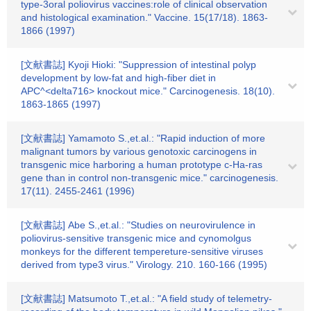
type-3oral poliovirus vaccines:role of clinical observation
and histological examination." Vaccine. 15(17/18). 1863-
1866 (1997)
[文献書誌] Kyoji Hioki: "Suppression of intestinal polyp
development by low-fat and high-fiber diet in
APC^<delta716> knockout mice." Carcinogenesis. 18(10).
1863-1865 (1997)
[文献書誌] Yamamoto S.,et.al.: "Rapid induction of more
malignant tumors by various genotoxic carcinogens in
transgenic mice harboring a human prototype c-Ha-ras
gene than in control non-transgenic mice." carcinogenesis.
17(11). 2455-2461 (1996)
[文献書誌] Abe S.,et.al.: "Studies on neurovirulence in
poliovirus-sensitive transgenic mice and cynomolgus
monkeys for the different tempereture-sensitive viruses
derived from type3 virus." Virology. 210. 160-166 (1995)
[文献書誌] Matsumoto T.,et.al.: "A field study of telemetry-