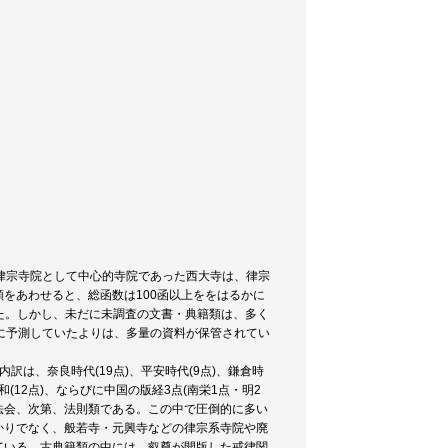
律宗寺院として中心的寺院であった西大寺は、律宗
をあわせると、総函数は100函以上ををはるかに
った。しかし、未だに未調査の文書・典籍類は、多く
に予測していたよりは、多量の資料が保管されてい
は、奈良時代(19点)、平安時代(9点)、鎌倉時
)、昭和(12点)、ならびに中国の版経3点(南栄1点・明2
・法会、次第、法則類である。この中で圧倒的に多い
かりでなく、般若寺・元興寺などの律宗系寺院や廃
ている。古典籍類の中には、叡尊が開版した戒律関