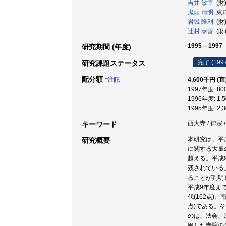
吉井 敏幸
(財
鬼頭 清明
東洋大
岩城 隆利
(財
辻村 泰善
(財
1995 – 1997
研究期間 (年度)
完了 (199
研究課題ステータス
配分額
*注記
4,600千円 (
1997年度: 8
1996年度: 1,
1995年度: 2,
西大寺 / 律宗 /
キーワード
本研究は、平
研究概要
に関する大量
越える。平成
残されている
ることが判明
平成9年度ま
代(162点)、
点)である。
のは、法会、
絶した寺院の