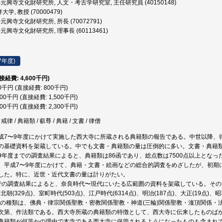
)元興寺文化財研究所, 人文・考古学研究室, 主任研究員 (40150148)
学, 教授 (70000479)
)元興寺文化財研究所, 所長 (70072791)
)元興寺文化財研究所, 理事長 (60113461)
7年度)
直接経費: 4,600千円)
00千円 (直接経費: 800千円)
500千円 (直接経費: 1,500千円)
300千円 (直接経費: 2,300千円)
 戒律 / 典籍類 / 叡尊 / 典籍 / 文書 / 律僧
成7〜9年度にかけて実施した西大寺に所蔵される典籍類の報告である。中世以降、
の基礎資料を架蔵している。中でも文書・典籍類の量は圧倒的に多い。文書・典籍類
9年度までの調査結果によると、典籍類は86函であり、総点数は7500点以上とな
。平成7〜9年度にかけて、典籍・文書・絵画などの総合的調査をめざしたが、初期
した。特に、近世・近代文書の量は計りがたい。
での調査結果によると、奈良時代〜現代にいたる広範囲の資料を架蔵している。その内訳
南北朝(329点)、室町時代(503点)、江戸時代(6314点)、明治(187点)、大正(19点
その種類は、佛典・律宗関係聖教・密教関係聖教・神道(三輪)関係聖教・潅頂関係
次第、作法類である。西大寺所蔵の典籍類の特徴として、西大寺に伝来したものば
典籍類が何等かの理由で本寺である西大寺に保管されるようになったものも含まれ