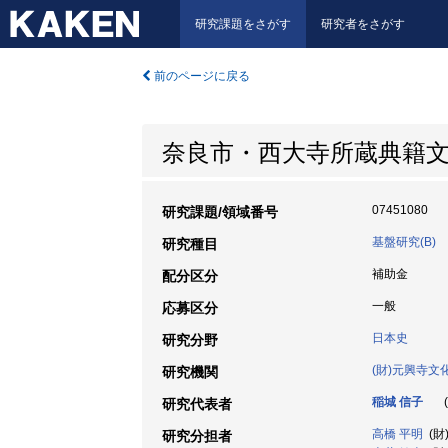
研究課題をさがす
研究者をさがす
前のページに戻る
奈良市・西大寺所蔵典籍
07451080
研究課題/領域番号
基盤研究(B)
研究種目
補助金
配分区分
一般
応募区分
日本史
研究分野
(財)元興寺文
研究機関
稲城 信子
(
研究代表者
高橋 平明
(財
研究分担者