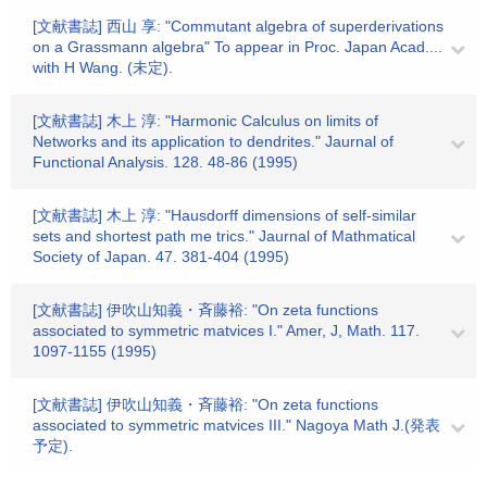
[文献書誌] 西山 享: "Commutant algebra of superderivations
on a Grassmann algebra" To appear in Proc. Japan Acad....
with H Wang. (未定).
[文献書誌] 木上 淳: "Harmonic Calculus on limits of
Networks and its application to dendrites." Jaurnal of
Functional Analysis. 128. 48-86 (1995)
[文献書誌] 木上 淳: "Hausdorff dimensions of self-similar
sets and shortest path me trics." Jaurnal of Mathmatical
Society of Japan. 47. 381-404 (1995)
[文献書誌] 伊吹山知義・斉藤裕: "On zeta functions
associated to symmetric matvices I." Amer, J, Math. 117.
1097-1155 (1995)
[文献書誌] 伊吹山知義・斉藤裕: "On zeta functions
associated to symmetric matvices III." Nagoya Math J.(発表
予定).