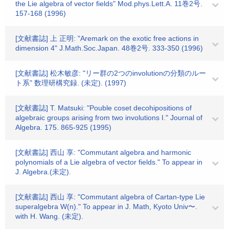
the Lie algebra of vector fields" Mod.phys.Lett.A. 11巻2号.
157-168 (1996)
[文献書誌] 上 正明: "Aremark on the exotic free actions in
dimension 4" J.Math.Soc.Japan. 48巻2号. 333-350 (1996)
[文献書誌] 松木敏彦: "リー群の2つのinvolutionの分類のルー
ト系" 数理研構究録. (未定). (1997)
[文献書誌] T. Matsuki: "Pouble coset decohipositions of
algebraic groups arising from two involutions I." Journal of
Algebra. 175. 865-925 (1995)
[文献書誌] 西山 享: "Commutant algebra and harmonic
polynomials of a Lie algebra of vector fields." To appear in
J. Algebra.(未定).
[文献書誌] 西山 享: "Commutant algebra of Cartan-type Lie
superalgebra W(n)." To appear in J. Math, Kyoto Univ〜.
with H. Wang. (未定).