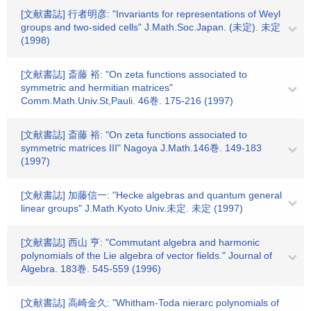
[文献書誌] 行者明彦: "Invariants for representations of Weyl
groups and two-sided cells" J.Math.Soc.Japan. (未定). 未定
(1998)
[文献書誌] 斎藤 裕: "On zeta functions associated to
symmetric and hermitian matrices"
Comm.Math.Univ.St,Pauli. 46巻. 175-216 (1997)
[文献書誌] 斎藤 裕: "On zeta functions associated to
symmetric matrices III" Nagoya J.Math.146巻. 149-183
(1997)
[文献書誌] 加藤信一: "Hecke algebras and quantum general
linear groups" J.Math.Kyoto Univ.未定. 未定 (1997)
[文献書誌] 西山 亨: "Commutant algebra and harmonic
polynomials of the Lie algebra of vector fields." Journal of
Algebra. 183巻. 545-559 (1996)
[文献書誌] 高崎金久: "Whitham-Toda nierarc polynomials of