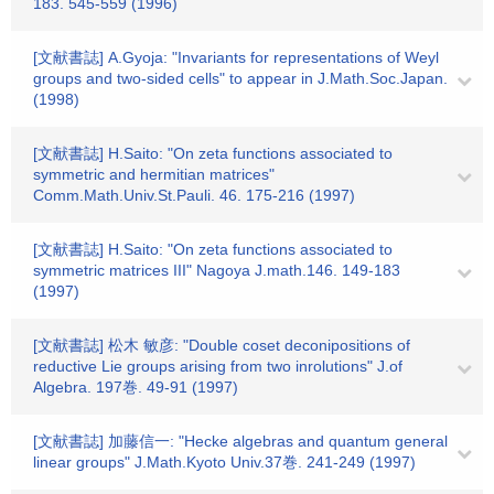
183. 545-559 (1996)
[文献書誌] A.Gyoja: "Invariants for representations of Weyl
groups and two-sided cells" to appear in J.Math.Soc.Japan.
(1998)
[文献書誌] H.Saito: "On zeta functions associated to
symmetric and hermitian matrices"
Comm.Math.Univ.St.Pauli. 46. 175-216 (1997)
[文献書誌] H.Saito: "On zeta functions associated to
symmetric matrices III" Nagoya J.math.146. 149-183
(1997)
[文献書誌] 松木 敏彦: "Double coset deconipositions of
reductive Lie groups arising from two inrolutions" J.of
Algebra. 197巻. 49-91 (1997)
[文献書誌] 加藤信一: "Hecke algebras and quantum general
linear groups" J.Math.Kyoto Univ.37巻. 241-249 (1997)