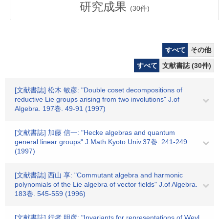
研究成果
(
30
件)
すべて
その他
すべて
文献書誌 (30件)
[文献書誌] 松木 敏彦: "Double coset decompositions of
reductive Lie groups arising from two involutions" J.of
Algebra. 197巻. 49-91 (1997)
[文献書誌] 加藤 信一: "Hecke algebras and quantum
general linear groups" J.Math.Kyoto Univ.37巻. 241-249
(1997)
[文献書誌] 西山 享: "Commutant algebra and harmonic
polynomials of the Lie algebra of vector fields" J.of Algebra.
183巻. 545-559 (1996)
[文献書誌] 行者 明彦: "Invariants for representations of Weyl