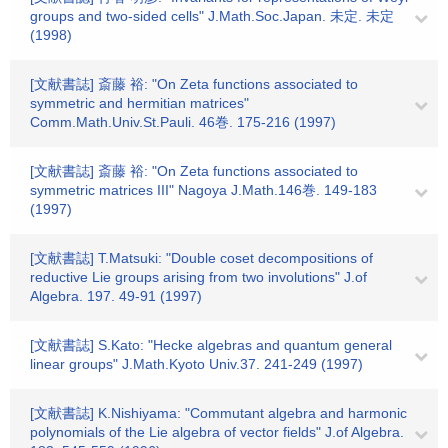
groups and two-sided cells" J.Math.Soc.Japan. 未定. 未定
(1998)
[文献書誌] 斎藤 裕: "On Zeta functions associated to
symmetric and hermitian matrices"
Comm.Math.Univ.St.Pauli. 46巻. 175-216 (1997)
[文献書誌] 斎藤 裕: "On Zeta functions associated to
symmetric matrices III" Nagoya J.Math.146巻. 149-183
(1997)
[文献書誌] T.Matsuki: "Double coset decompositions of
reductive Lie groups arising from two involutions" J.of
Algebra. 197. 49-91 (1997)
[文献書誌] S.Kato: "Hecke algebras and quantum general
linear groups" J.Math.Kyoto Univ.37. 241-249 (1997)
[文献書誌] K.Nishiyama: "Commutant algebra and harmonic
polynomials of the Lie algebra of vector fields" J.of Algebra.