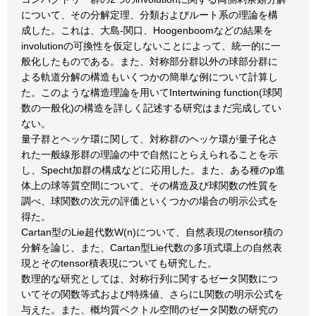
について、その分解定理、分類およびルート系の理論を構
成した。これは、大島-関口、Hoogenboomなどの結果を
involutionの可換性を仮定しないことによって、統一的に一
般化したものである。また、対称部分群以外の球部分群に
よる軌道分解の構造もいくつかの簡単な例について計算し
た。このような構造理論を用いてIntertwining function(球関
数の一般化)の構造を詳しく記述する研究はまだ完成してい
ない。
量子群とヘッケ環に関して、対称群のヘッケ環が量子化さ
れた一般線形群の理論の中で自然にとらえられることを示
し、Specht加群の構成などに応用した。また、ある種のp進
体上の球等質空間について、その構造及び球関数の性質を
調べ、球関数の次元の評価といくつかの場合の明示公式を
得た。
Cartan型のLie超代数W(n)について、自然表現のtensor積の
分解を論じ、また、Cartan型Lie代数の多項式環上の自然表
現とそのtensor積表現についても研究した。
数理的な研究としては、対称行列に関するゼータ関数につ
いてその関数等式および特殊値、さらにL関数の明示公式を
与えた。また、概均質ベクトル空間のゼータ関数の研究の