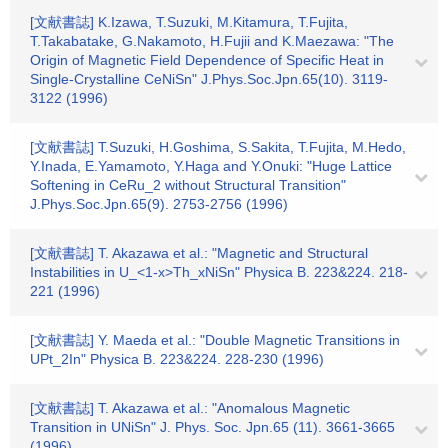
[文献書誌] K.Izawa, T.Suzuki, M.Kitamura, T.Fujita,
T.Takabatake, G.Nakamoto, H.Fujii and K.Maezawa: "The
Origin of Magnetic Field Dependence of Specific Heat in
Single-Crystalline CeNiSn" J.Phys.Soc.Jpn.65(10). 3119-
3122 (1996)
[文献書誌] T.Suzuki, H.Goshima, S.Sakita, T.Fujita, M.Hedo,
Y.Inada, E.Yamamoto, Y.Haga and Y.Onuki: "Huge Lattice
Softening in CeRu_2 without Structural Transition"
J.Phys.Soc.Jpn.65(9). 2753-2756 (1996)
[文献書誌] T. Akazawa et al.: "Magnetic and Structural
Instabilities in U_<1-x>Th_xNiSn" Physica B. 223&224. 218-
221 (1996)
[文献書誌] Y. Maeda et al.: "Double Magnetic Transitions in
UPt_2In" Physica B. 223&224. 228-230 (1996)
[文献書誌] T. Akazawa et al.: "Anomalous Magnetic
Transition in UNiSn" J. Phys. Soc. Jpn.65 (11). 3661-3665
(1996)