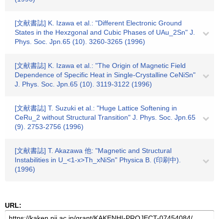
[文献書誌] K. Izawa et al.: "Different Electronic Ground
States in the Hexzgonal and Cubic Phases of UAu_2Sn" J.
Phys. Soc. Jpn.65 (10). 3260-3265 (1996)
[文献書誌] K. Izawa et al.: "The Origin of Magnetic Field
Dependence of Specific Heat in Single-Crystalline CeNiSn"
J. Phys. Soc. Jpn.65 (10). 3119-3122 (1996)
[文献書誌] T. Suzuki et al.: "Huge Lattice Softening in
CeRu_2 without Structural Transition" J. Phys. Soc. Jpn.65
(9). 2753-2756 (1996)
[文献書誌] T. Akazawa 他: "Magnetic and Structural
Instabilities in U_<1-x>Th_xNiSn" Physica B. (印刷中).
(1996)
URL: