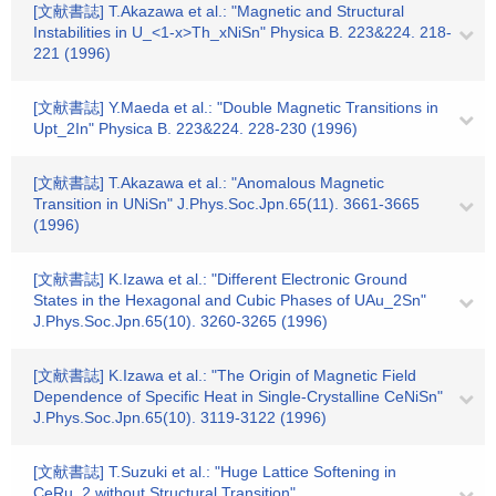
[文献書誌] T.Akazawa et al.: "Magnetic and Structural
Instabilities in U_<1-x>Th_xNiSn" Physica B. 223&224. 218-
221 (1996)
[文献書誌] Y.Maeda et al.: "Double Magnetic Transitions in
Upt_2In" Physica B. 223&224. 228-230 (1996)
[文献書誌] T.Akazawa et al.: "Anomalous Magnetic
Transition in UNiSn" J.Phys.Soc.Jpn.65(11). 3661-3665
(1996)
[文献書誌] K.Izawa et al.: "Different Electronic Ground
States in the Hexagonal and Cubic Phases of UAu_2Sn"
J.Phys.Soc.Jpn.65(10). 3260-3265 (1996)
[文献書誌] K.Izawa et al.: "The Origin of Magnetic Field
Dependence of Specific Heat in Single-Crystalline CeNiSn"
J.Phys.Soc.Jpn.65(10). 3119-3122 (1996)
[文献書誌] T.Suzuki et al.: "Huge Lattice Softening in
CeRu_2 without Structural Transition"