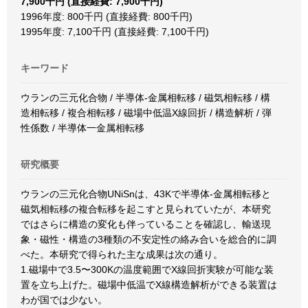
7,900千円 (直接経費: 7,900千円)
1996年度: 800千円 (直接経費: 800千円)
1995年度: 7,100千円 (直接経費: 7,100千円)
キーワード
ウランの三元化合物 / 半導体-金属相転移 / 磁気相転移 / 構
造相転移 / 複合相転移 / 磁場中低温X線回折 / 構造解析 / 弾
性係数 / 半導体一金属相転移
研究概要
ウランの三元化合物UNiSnは、43Kで半導体-金属相転移と
磁気相転移の複合転移を起こすと見られていたが、本研究
ではさらに構造の変化も伴っていることを確認し、輸送現
象・磁性・構造の3種類の不安定性の絡み合いを総合的に調
べた。本研究で得られた主な成果は次の通り。
1.磁場中で3.5〜300Kの温度範囲でX線回折実験が可能な装
置を立ち上げた。磁場中低温でX線構造解析ができる装置は
わが国では少ない。