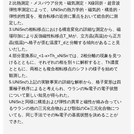
2.比熱測定・メスバウア分光・磁気測定・X線回折・超音波
弾性率測定によって、UNiSnの熱力学的・磁気的・構造的・
弾性的性質を、複合転移の近傍に重点をおいて総合的に測
定した。
3.UNiSnの相転移点における構造変化の詳細な測定から、磁
場印加により反強磁性転移点T_Mが、立方晶(高温)から正方
晶(低温)へ格子が歪む温度T_dと分離する傾向があること見
いだした。
4.部分置換系U_<1-x>Th_xNiSnでは、2相分離の現象を見つ
けるとともに、それぞれの相を別々に解析すると、Th濃度
とともに、両相とも複合相転移点のシフトの様子を始めて
観測した。
5.UNiSnの上記の実験事実の詳細な解析から、格子変形は四
重極子秩序によると考えられ、ウランの‰電子の電子状態
について新しい知見が得られた。
UNiSnと同様に構造および弾性の異常と磁性が絡み合ってい
るウランの他の三元化合物および類似のCe三元化合物につ
いても、同じ手法でその‰電子の基底状態を決めることが
できた。