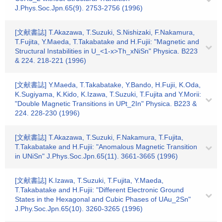
J.Phys.Soc.Jpn.65(9). 2753-2756 (1996)
[文献書誌] T.Akazawa, T.Suzuki, S.Nishizaki, F.Nakamura,
T.Fujita, Y.Maeda, T.Takabatake and H.Fujii: "Magnetic and
Structural Instabilities in U_<1-x>Th_xNiSn" Physica. B223
& 224. 218-221 (1996)
[文献書誌] Y.Maeda, T.Takabatake, Y.Bando, H.Fujii, K.Oda,
K.Sugiyama, K.Kido, K.Izawa, T.Suzuki, T.Fujita and Y.Morii:
"Double Magnetic Transitions in UPt_2In" Physica. B223 &
224. 228-230 (1996)
[文献書誌] T.Akazawa, T.Suzuki, F.Nakamura, T.Fujita,
T.Takabatake and H.Fujii: "Anomalous Magnetic Transition
in UNiSn" J.Phys.Soc.Jpn.65(11). 3661-3665 (1996)
[文献書誌] K.Izawa, T.Suzuki, T.Fujita, Y.Maeda,
T.Takabatake and H.Fujii: "Different Electronic Ground
States in the Hexagonal and Cubic Phases of UAu_2Sn"
J.Phy.Soc.Jpn.65(10). 3260-3265 (1996)