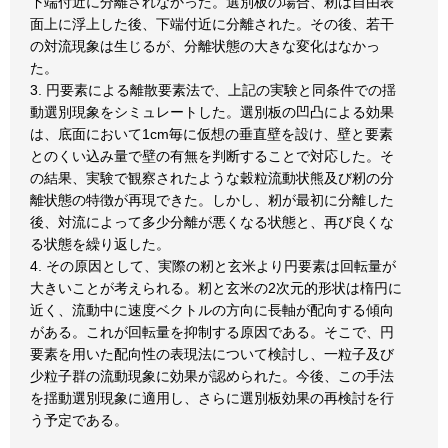
下端付近に分離されなかった。選別板の場合、籾は自由表
面上に浮上した後、下端付近に分離された。その後、若干
の対流現象は生じるが、分離状態の大きな変化はなかっ
た。
3. 円要素による離散要素法で、上記の実験と同条件での揺
動選別現象をシミュレートした。選別板の凹凸による効果
は、底面において1cm毎に仮想の垂直壁を設け、壁と要素
とのくい込み量で壁の有無を判断することで対応した。そ
の結果、実験で観察されたような穀粒流動状熊及び籾の分
離状態の特徴が再現できた。しかし、籾が最初に分離した
後、対流によって多少分離が悪くなる状態と、再び良くな
る状態を繰り返した。
4. その原因として、実際の籾と玄米より円要素は回転量が
大きいことが考えられる。籾と玄米の2次元的形状は楕円に
近く、流動中に速度ベクトルの方向に長軸が配向する傾向
がある。これが回転量を抑制する原因である。そこで、円
要素を用いた配向性の表現法について検討し、一粒子及び
少粒子群の流動現象に効果が認められた。今後、この手法
を揺動選別現象に適用し、さらに選別板効果の再検討を行
う予定である。