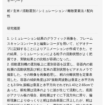
キーワード
籾 / 玄米 / 揺動選別 / シミュレーション / 離散要素法 / 配向
性
研究概要
1. シミュレーション結果のグラフィック画像を、フレーム
スキャンコンバータと編集レコーダを用いて、ビデオテー
プに記録することによりアニメーションが作成できた。そ
の結果、シミュレーションによる粒子の流動状態がよく把
握でき、実験結果との比較が容易になった。
2. 揺動選別機の選別板上に選別容器を設置し、容器内の穀
粒層の流動状態及び籾と玄米の選別状態をビデオカメラで
撮影した。その映像を画像処理し、籾の分離状態を定量表
現した。容器の傾斜角度は20°振動周波数は垂直と水平方向
とも3.5Hz,振幅は垂直と水平方向それぞれ1.43と2.65cmで
あった。穀粒層は流体のように波が生じて流動した。底面
がアクリル板の場合、穀粒層はすぐに下流方向に滑り、偏
析現象によりゆっくりと籾は自由表面に浮上したが、籾は