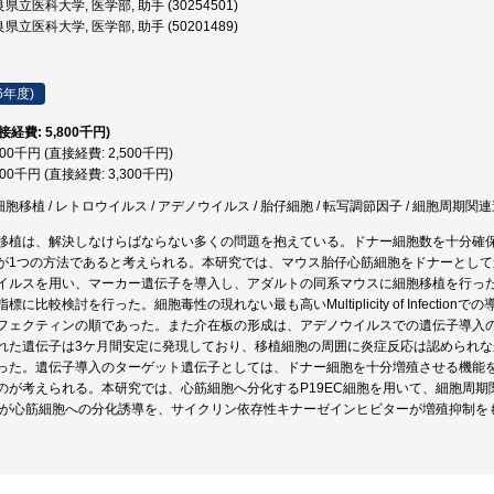
県立医科大学, 医学部, 助手 (30254501)
県立医科大学, 医学部, 助手 (50201489)
6年度)
直接経費: 5,800千円)
500千円 (直接経費: 2,500千円)
300千円 (直接経費: 3,300千円)
細胞移植 / レトロウイルス / アデノウイルス / 胎仔細胞 / 転写調節因子 / 細胞周期関
移植は、解決しなけらばならない多くの問題を抱えている。ドナー細胞数を十分確
が1つの方法であると考えられる。本研究では、マウス胎仔心筋細胞をドナーとし
イルスを用い、マーカー遺伝子を導入し、アダルトの同系マウスに細胞移植を行っ
標に比較検討を行った。細胞毒性の現れない最も高いMultiplicity of Infect
フェクティンの順であった。また介在板の形成は、アデノウイルスでの遺伝子導入
れた遺伝子は3ケ月間安定に発現しており、移植細胞の周囲に炎症反応は認められ
った。遺伝子導入のターゲット遺伝子としては、ドナー細胞を十分増殖させる機能
のが考えられる。本研究では、心筋細胞へ分化するP19EC細胞を用いて、細胞周
-3が心筋細胞への分化誘導を、サイクリン依存性キナーゼインヒビターが増殖抑制