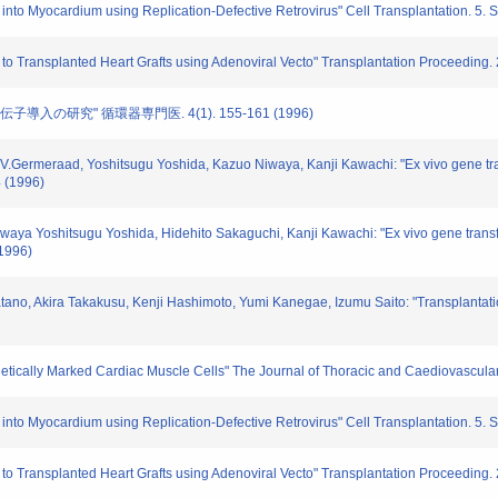
nto Myocardium using Replication-Defective Retrovirus" Cell Transplantation. 5.
to Transplanted Heart Grafts using Adenoviral Vecto" Transplantation Proceeding.
の研究" 循環器専門医. 4(1). 155-161 (1996)
V.Germeraad, Yoshitsugu Yoshida, Kazuo Niwaya, Kanji Kawachi: "Ex vivo gene tran
4 (1996)
ya Yoshitsugu Yoshida, Hidehito Sakaguchi, Kanji Kawachi: "Ex vivo gene transfer
(1996)
o, Akira Takakusu, Kenji Hashimoto, Yumi Kanegae, Izumu Saito: "Transplantation
tically Marked Cardiac Muscle Cells" The Journal of Thoracic and Caediovascular 
nto Myocardium using Replication-Defective Retrovirus" Cell Transplantation. 5.
to Transplanted Heart Grafts using Adenoviral Vecto" Transplantation Proceeding.