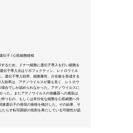
連遺伝子 / 心筋細胞移植
保するため、ドナー細胞に遺伝子導入を行い細胞を
て遺伝子導入法はリポフェクティン、レトロウイル
た。遺伝子導入効率、細胞毒性、介在板を形成する
ionでの導入効率は、アデノウイルスが最も良く、レトロウ
の場合でしか認められなかった。アデノウイルスに
なかった。またアデノウイルスの他臓器への感染は
を持つもの、もしくは未分化な細胞を心筋細胞へ分
期関連遺伝子の発現の推移を検討した。その結果、サ
をもたらす転写調節の役割を果たしている可能性が認