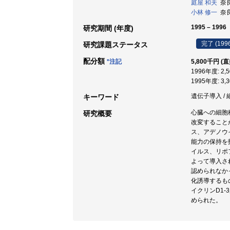
庭屋 和夫
奈良
小林 修一
奈良
1995 – 1996
研究期間 (年度)
完了 (199
研究課題ステータス
配分額
*注記
5,800千円 (
1996年度: 2,
1995年度: 3,
遺伝子導入 / 
キーワード
心臓への細胞
研究概要
改変すること
ス、アデノウ
能力の保持を指
イルス、リポ
よって導入さ
認められなか
化誘導するも
イクリンD1
められた。