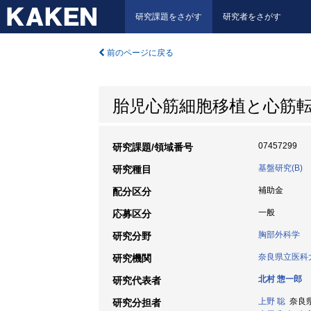
研究課題をさがす
研究者をさがす
前のページに戻る
胎児心筋細胞移植と心筋
07457299
研究課題/領域番号
基盤研究(B)
研究種目
補助金
配分区分
一般
応募区分
胸部外科学
研究分野
奈良県立医科
研究機関
北村 惣一郎
研究代表者
上野 聡
奈良県立
研究分担者