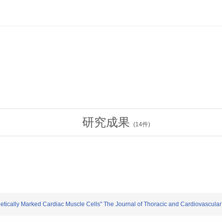
研究成果
(
14
件)
tically Marked Cardiac Muscle Cells" The Journal of Thoracic and Cardiovascular 