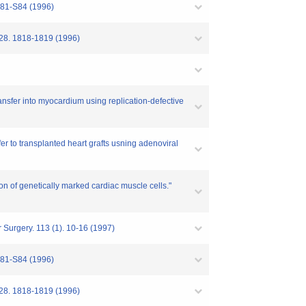
 S81-S84 (1996)
 28. 1818-1819 (1996)
sfer into myocardium using replication-defective
 to transplanted heart grafts usning adenoviral
 of genetically marked cardiac muscle cells."
Surgery. 113 (1). 10-16 (1997)
 S81-S84 (1996)
 28. 1818-1819 (1996)