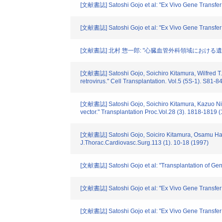
[文献書誌] Satoshi Gojo et al: "Ex Vivo Gene Transfer i
[文献書誌] Satoshi Gojo et al: "Ex Vivo Gene Transfer 
[文献書誌] 北村 惣一郎: "心臓血管外科領域における遺伝子導入
[文献書誌] Satoshi Gojo, Soichiro Kitamura, Wilfred T.
retrovirus." Cell Transplantation. Vol.5 (5S-1). S81-8
[文献書誌] Satoshi Gojo, Soichiro Kitamura, Kazuo Niwa
vector." Transplantation Proc.Vol.28 (3). 1818-1819 
[文献書誌] Satoshi Gojo, Soiciro Kitamura, Osamu Hatan
J.Thorac.Cardiovasc.Surg.113 (1). 10-18 (1997)
[文献書誌] Satoshi Gojo et al: "Transplantation of Gene
[文献書誌] Satoshi Gojo et al: "Ex Vivo Gene Transfer i
[文献書誌] Satoshi Gojo et al: "Ex Vivo Gene Transfer 