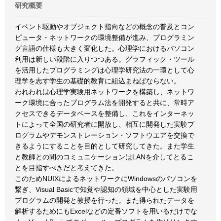
研究概要
イベント駆動やオブジェクト指向などの概念の普及とコン
ピュータ・ネットワークの環境整備が進み、プログラミン
グ言語の仕様も大きく変化した。心理学におけるパソコン
利用は新しい段階に入りつつある。グラフィック・ツール
を活用したプログラミングは心理学研究法の一環として心
理学を志す学生の基礎的教育に組込まねばならない。
われわれは心理学実験用ネットワークを構築し、ネットワ
ーク環境に合ったプログラム法を開発すると共に、常時ア
クセスできるデータベースを整備し、これをインターネッ
トによって全国の研究者に開放し、相互に開発した実験プ
ログラムやデモンストレーション・ソフトウエアを交換で
きるようにすることを目的として研究してきた。また学生
と教師との間のコミュニケーションはLANを介してとるこ
とを目指すべきだと考えてきた。
このためNUIXによるネットワークにWindowsのパソコンを
繋ぎ、Visual Basicで知覚や認知の領域を中心とした実験用
プログラムの開発と教授を行った。また得られたデータを
解析するためにもExcelなどの定番ソフトを用いるだけでな