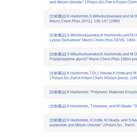
and lithium chloride" J.Polym.Sci.,Part A:Polym.Ch
[文献書誌] K.Hashimoto,S.Wibullucksanakul,and M.Okada
Macro.Chem.Phys.197(1). 136-147 (1996)
[文献書誌] S.Wibullucksanakul,K.Hashimoto,and M.Okad
Lysine Derivatives" Macro.Chem.Phys.197(6). 1864
[文献書誌] S.Wibullucksanakul,K.Hashimoto,and M.Okad
Poly(propylene glycol)" Macro.Chem.Phys.198(in pre
[文献書誌] K.Hashimoto,T.Oi,J.Yasuda,K.Hotta,and M.Oka
J.Polym.Sci.,Part A:Polym.Chem.34(4)(in press). (19
[文献書誌] K.Hashimoto: "Polymeric Materials Encyclo
[文献書誌] K.Hashimoto, T.Hamano, and M.Okada: "Degr
[文献書誌] K.Hashimoto, K.Hotta, M.Okada, and S.Nagata
acetamide and lithium chloride" J.Polym.Sci., Part 