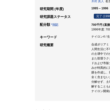
木村 真人
名古屋
1995 – 1996
研究期間 (年度)
完了 (199
研究課題ステータス
配分額
*注記
700千円 (直接
1996年度: 7
ナイロン4 / 生
キーワード
合成ポリアミ
研究概要
人間生活に不
の土壌中での
また双環ラクタ
ドおよび市販
みが特異的に
膜を作成し、
全く含まない
分解せず、土
解することも
ナイロン開発