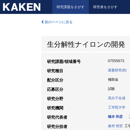
研究課題をさがす
研究者をさがす
前のページに戻る
生分解性ナイロンの開発
07555673
研究課題/領域番号
基盤研究(B)
研究種目
補助金
配分区分
試験
応募区分
高分子合成
研究分野
工学院大学
研究機関
橋本 和彦
工
研究代表者
倉持 智宏
工学
研究分担者