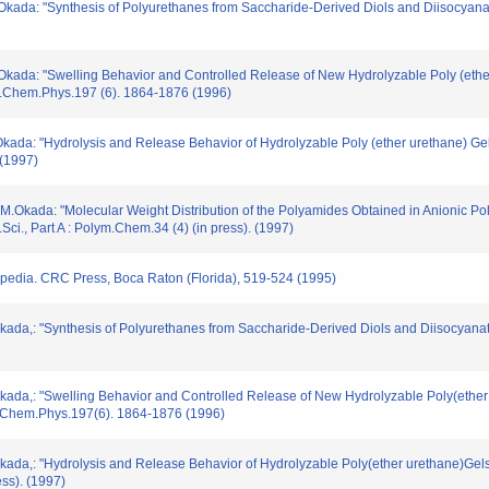
da: "Synthesis of Polyurethanes from Saccharide-Derived Diols and Diisocyanate
da: "Swelling Behavior and Controlled Release of New Hydrolyzable Poly (ether
ro.Chem.Phys.197 (6). 1864-1876 (1996)
a: "Hydrolysis and Release Behavior of Hydrolyzable Poly (ether urethane) Gels
 (1997)
.Okada: "Molecular Weight Distribution of the Polyamides Obtained in Anionic Pol
ci., Part A : Polym.Chem.34 (4) (in press). (1997)
edia. CRC Press, Boca Raton (Florida), 519-524 (1995)
,: "Synthesis of Polyurethanes from Saccharide-Derived Diols and Diisocyanate
a,: "Swelling Behavior and Controlled Release of New Hydrolyzable Poly(ether 
ro.Chem.Phys.197(6). 1864-1876 (1996)
a,: "Hydrolysis and Release Behavior of Hydrolyzable Poly(ether urethane)Gels
ss). (1997)