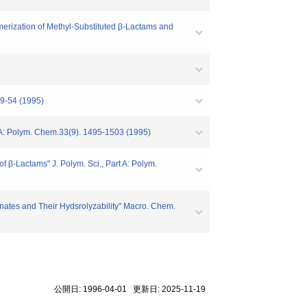
erization of Methyl-Substituted β-Lactams and
 (1995)
 A: Polym. Chem.33(9). 1495-1503 (1995)
β-Lactams" J. Polym. Sci., Part A: Polym.
ates and Their Hydsrolyzability" Macro. Chem.
公開日: 1996-04-01 更新日: 2025-11-19