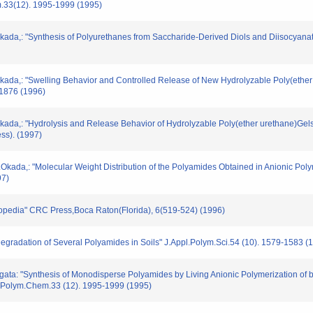
em.33(12). 1995-1999 (1995)
,: "Synthesis of Polyurethanes from Saccharide-Derived Diols and Diisocyanate
a,: "Swelling Behavior and Controlled Release of New Hydrolyzable Poly(ether 
-1876 (1996)
a,: "Hydrolysis and Release Behavior of Hydrolyzable Poly(ether urethane)Gels
ss). (1997)
da,: "Molecular Weight Distribution of the Polyamides Obtained in Anionic Polym
97)
pedia" CRC Press,Boca Raton(Florida), 6(519-524) (1996)
adation of Several Polyamides in Soils" J.Appl.Polym.Sci.54 (10). 1579-1583 (
: "Synthesis of Monodisperse Polyamides by Living Anionic Polymerization of be
A : Polym.Chem.33 (12). 1995-1999 (1995)