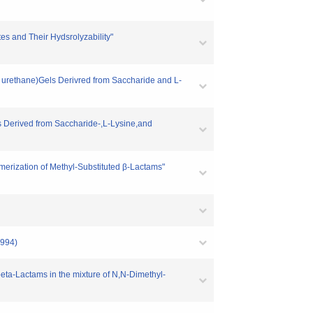
s and Their Hydsrolyzability"
urethane)Gels Derivred from Saccharide and L-
 Derived from Saccharide-,L-Lysine,and
erization of Methyl-Substituted β-Lactams"
1994)
ta-Lactams in the mixture of N,N-Dimethyl-