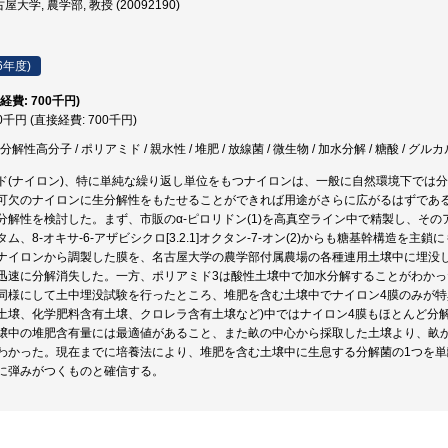
大学, 農学部, 教授 (20092190)
6年度)
経費: 700千円)
00千円 (直接経費: 700千円)
分解性高分子 / ポリアミド / 親水性 / 堆肥 / 放線菌 / 微生物 / 加水分解 / 糖酸 / グル
ド(ナイロン)、特に単純な繰り返し単位をもつナイロンは、一般に自然環境下では
可欠のナイロンに生分解性をもたせることができれば用途がさらに広がるはずであ
分解性を検討した。まず、市販のα-ピロリドン(1)を高真空ライン中で精製し、そ
ム、8-オキサ-6-アザビシクロ[3.2.1]オクタン-7-オン(2)からも糖基幹構造を
ナイロンから調製した膜を、名古屋大学の農学部付属農場の各種連用土壌中に埋没
迅速に分解消失した。一方、ポリアミド3は酸性土壌中で加水分解することがわかっ
同様にして土中埋没試験を行ったところ、堆肥を含む土壌中でナイロン4膜のみが特
土壌、化学肥料含有土壌、クロレラ含有土壌など)中ではナイロン4膜もほとんど分
壌中の堆肥含有量には最適値があること、また畝の中心から採取した土壌より、畝か
わかった。現在までに培養法により、堆肥を含む土壌中に生息する分解菌の1つを
に弾みがつくものと確信する。