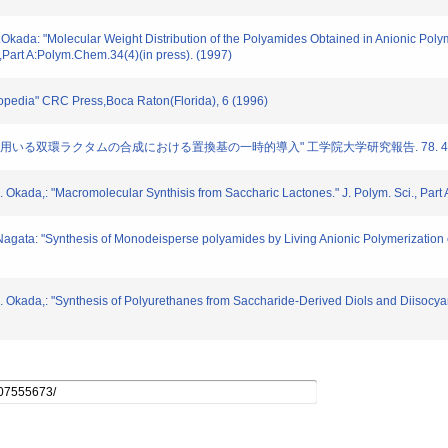
da: "Molecular Weight Distribution of the Polyamides Obtained in Anionic Polym
,Part A:Polym.Chem.34(4)(in press). (1997)
pedia" CRC Press,Boca Raton(Florida), 6 (1996)
化を用いる双環ラクタムの合成における置換基の一時的導入" 工学院大学研究報告. 78. 49-54
kada,: "Macromolecular Synthisis from Saccharic Lactones." J. Polym. Sci., Part
ata: "Synthesis of Monodeisperse polyamides by Living Anionic Polymerization of 
Okada,: "Synthesis of Polyurethanes from Saccharide-Derived Diols and Diisocyan