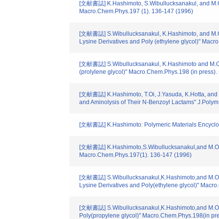
[文献書誌] K.Hashimoto, S.Wibullucksanakul, and M.Oka
Macro.Chem.Phys.197 (1). 136-147 (1996)
[文献書誌] S.Wibullucksanakul, K.Hashimoto, and M.Oka
Lysine Derivatives and Poly (ethylene glycol)" Mac
[文献書誌] S.Wibullucksanakul, K.Hashimoto and M.Okad
(prolylene glycol)" Macro.Chem.Phys.198 (in press).
[文献書誌] K.Hashimoto, T.Oi, J.Yasuda, K.Hotta, and M
and Aminolysis of Their N-Benzoyl Lactams" J.Polym.S
[文献書誌] K.Hashimoto: Polymeric Materials Encyclop
[文献書誌] K.Hashimoto,S.Wibullucksanakul,and M.Okada
Macro.Chem.Phys.197(1). 136-147 (1996)
[文献書誌] S.Wibullucksanakul,K.Hashimoto,and M.Okad
Lysine Derivatives and Poly(ethylene glycol)" Mac
[文献書誌] S.Wibullucksanakul,K.Hashimoto,and M.Okad
Poly(propylene glycol)" Macro.Chem.Phys.198(in pre