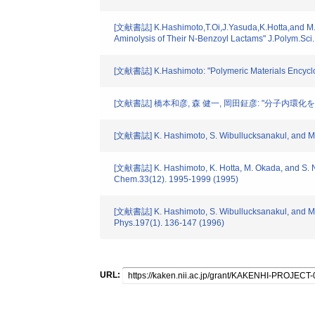
[文献書誌] K.Hashimoto,T.Oi,J.Yasuda,K.Hotta,and M.Oka
Aminolysis of Their N-Benzoyl Lactams" J.Polym.Sci.
[文献書誌] K.Hashimoto: "Polymeric Materials Encyclo
[文献書誌] 橋本和彦, 森 健一, 岡田鉦彦: "分子内環
[文献書誌] K. Hashimoto, S. Wibullucksanakul, and M. O
[文献書誌] K. Hashimoto, K. Hotta, M. Okada, and S. Nag
Chem.33(12). 1995-1999 (1995)
[文献書誌] K. Hashimoto, S. Wibullucksanakul, and M. 
Phys.197(1). 136-147 (1996)
URL: