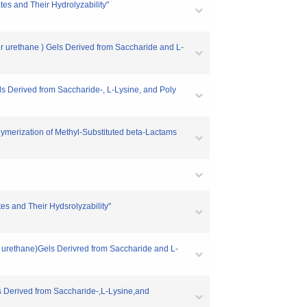
s and Their Hydrolyzability"
 urethane ) Gels Derived from Saccharide and L-
 Derived from Saccharide-, L-Lysine, and Poly
ymerization of Methyl-Substituted beta-Lactams
s and Their Hydsrolyzability"
urethane)Gels Derivred from Saccharide and L-
 Derived from Saccharide-,L-Lysine,and