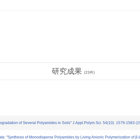
研究成果
(
23
件)
dation of Several Polyamides in Soils" J.Appl.Polym.Sci. 54(10). 1579-1583 (1
"Synthesis of Monodisperse Polyamides by Living Anionic Polymerization of β-L