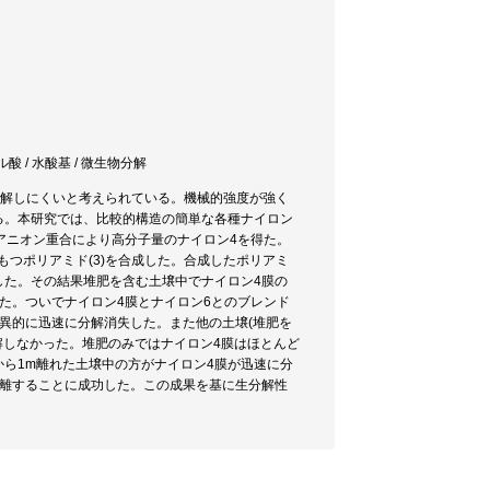
カル酸 / 水酸基 / 微生物分解
分解しにくいと考えられている。機械的強度が強く
る。本研究では、比較的構造の簡単な各種ナイロン
のアニオン重合により高分子量のナイロン4を得た。
主鎖にもつポリアミド(3)を合成した。合成したポリアミ
した。その結果堆肥を含む土壌中でナイロン4膜の
た。ついでナイロン4膜とナイロン6とのブレンド
異的に迅速に分解消失した。また他の土壌(堆肥を
解しなかった。堆肥のみではナイロン4膜はほとんど
ら1m離れた土壌中の方がナイロン4膜が迅速に分
単離することに成功した。この成果を基に生分解性