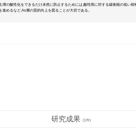
土壌の酸性化をできるだけ未然に防止するためには,酸性雨に対する緩衝能の低い樹
を進めるなど,Ao層の質的向上を図ることが大切である。
研究成果
(
1
件)