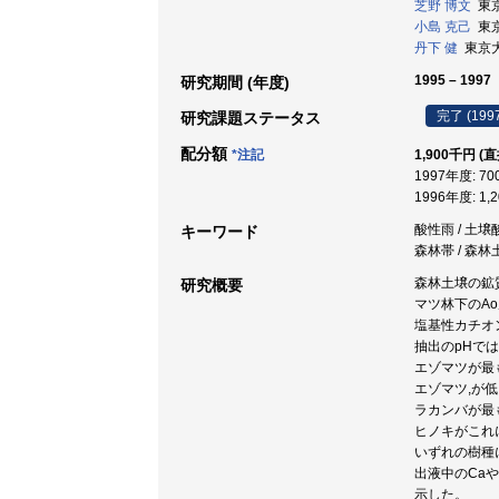
芝野 博文
東京
小島 克己
東京
丹下 健
東京大
1995 – 1997
研究期間 (年度)
完了 (199
研究課題ステータス
配分額
*注記
1,900千円 (
1997年度: 7
1996年度: 1,
酸性雨 / 土壌酸
キーワード
森林帯 / 森林
森林土壌の鉱
研究概要
マツ林下のA
塩基性カチオ
抽出のpHで
エゾマツが最
エゾマツ,が
ラカンバが最
ヒノキがこれ
いずれの樹種
出液中のCa
示した。