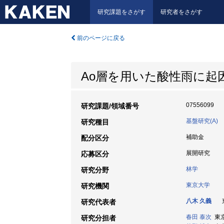
研究課題をさがす
研究者をさがす
前のページに戻る
Ao層を用いた酸性雨に起
07556099
研究課題/領域番号
基盤研究(A)
研究種目
補助金
配分区分
展開研究
応募区分
林学
研究分野
東京大学
研究機関
八木 久義
東
研究代表者
春田 泰次
東京
研究分担者