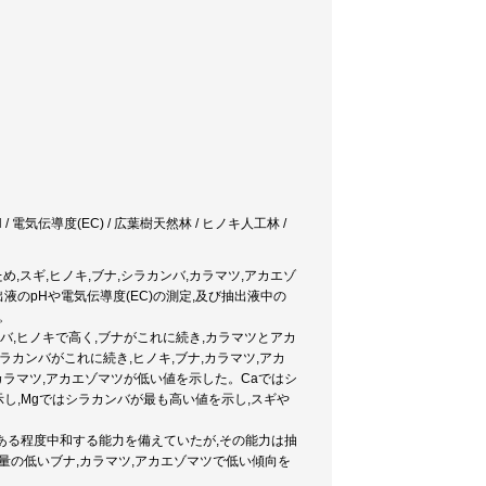
 / 電気伝導度(EC) / 広葉樹天然林 / ヒノキ人工林 /
,スギ,ヒノキ,ブナ,シラカンバ,カラマツ,アカエゾ
液のpHや電気伝導度(EC)の測定,及び抽出液中の
。
ンバ,ヒノキで高く,ブナがこれに続き,カラマツとアカ
カンバがこれに続き,ヒノキ,ブナ,カラマツ,アカ
カラマツ,アカエゾマツが低い値を示した。Caではシ
し,Mgではシラカンバが最も高い値を示し,スギや
ある程度中和する能力を備えていたが,その能力は抽
含量の低いブナ,カラマツ,アカエゾマツで低い傾向を