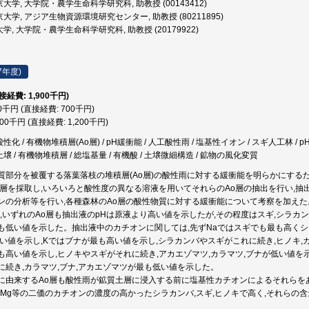
大学, 大学院・農学生命科学研究科, 助教授 (00143412)
大学, アジア生物資源環境研究センター, 助教授 (80211895)
学, 大学院・農学生命科学研究科, 助教授 (20179922)
7年度)
直接経費: 1,900千円)
00千円 (直接経費: 700千円)
200千円 (直接経費: 1,200千円)
性化 / 有機物堆積層(Ao層) / pH緩衝能 / 人工酸性雨 / 塩基性イオン / スギ人工林 / pH
土壌 / 有機物堆積層 / 総塩基量 / 有機酸 / 土壌微細構造 / 鉱物の風化変質
質部分を被覆する落葉落枝の堆積層(Ao層)の酸性雨に対する緩衝能を明らかにするため
o層を採取し,いろいろと酸性度の異なる溶液を用いてそれらのAo層の抽出を行い,抽出
ンの分析等を行い,各種森林のAo層の酸性物質に対する緩衝能について考察を加えた
は,いずれのAo層も抽出液のpHは原液より高い値を示したが,その程度はスギ,シラカ
も低い値を示した。抽出液中のカチオンに関しては,先ずNaではスギでも最も高くシラ
低い値を示し,Kではブナが最も高い値を示し,シラカンバやスギがこれに続き,ヒノキ,
も高い値を示し,ヒノキやスギがそれに続き,アカエゾマツ,カラマツ,ブナが低い値を示
に続き,カラマツ,ブナ,アカエゾマツが最も低い値を示した。
に由来するAo層も酸性雨が鉱質土層に浸入する前に塩基性カチオンによるそれらを
やMg等の二価のカチオンの濃度の高かったシラカンバ,スギ,ヒノキで高く,それらの