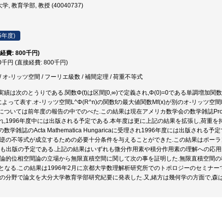
, 教育学部, 教授 (40040737)
5年度)
経費: 800千円)
00千円 (直接経費: 800千円)
 オ-リッツ空間 / フーリエ級数 / 補間定理 / 荷重不等式
績は次のとうりである.関数Φ(t)は区間[0,∞)で定義され,Φ(0)=0である単調増
^n)によって表す.オ-リッツ空間L^Φ(R^n)の関数fの最大値関数Mf(x)が別のオ-リッ
いては前年度の報告の中でのべた.この結果は現在アメリカ数学会の数学雑誌Proceedings of th
れ,1996年度中には出版される予定である.本年度は更に上記の結果を拡張し,荷重
学雑誌のActa Mathematica Hungaricaに受理され1996年度には出版される予定
逆の不等式が成立するための必要十分条件を与えることができた.この結果はポーランドの数学
これも出版の予定である.上記の結果はいずれも微分作用素や積分作用素の理解への応用
論的位相空間論の立場から無限直積空間に関して次の事を証明した.無限直積空間の稠密な部
pactとなる.この結果は1996年2月に京都大学数理解析研究所でのトポロジーのセミナー
数の分野で論文を大分大学教育学部研究紀要に発表した.又,緒方は幾何学の方面で,森