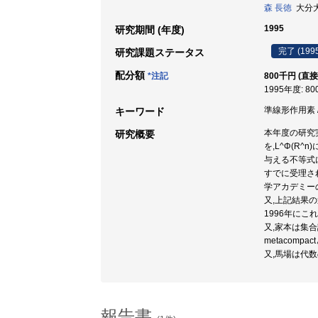
森 長徳
大分大学
1995
研究期間 (年度)
完了 (199
研究課題ステータス
配分額
*注記
800千円 (直接
1995年度: 8
準線形作用素 /
キーワード
本年度の研究実
研究概要
を,L^Φ(R
与える不等式につ
すでに受理さ
学アカデミーの数
又,上記結果の
1996年に
又,家本は集合
metacom
又,馬場は代
報告書