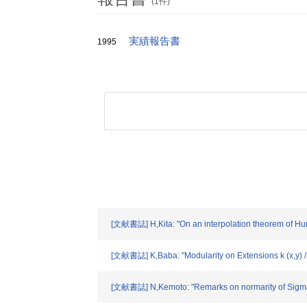
(1件)
実績報告書
1995
[文献書誌] H,Kita: "On an interpolation theorem of Hun
[文献書誌] K,Baba: "Modularity on Extensions k (x
[文献書誌] N,Kemoto: "Remarks on normarity of Sigma-p