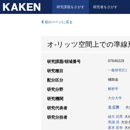
研究課題をさがす
研究者をさがす
前のページに戻る
オ-リッツ空間上での準線
07640229
研究課題/領域番号
一般研究(C)
研究種目
補助金
配分区分
解析学
研究分野
大分大学
研究機関
北 広男
大分
研究代表者
緒方 武秀
大分
研究分担者
馬場 清
大分大学
家本 宣幸
大分