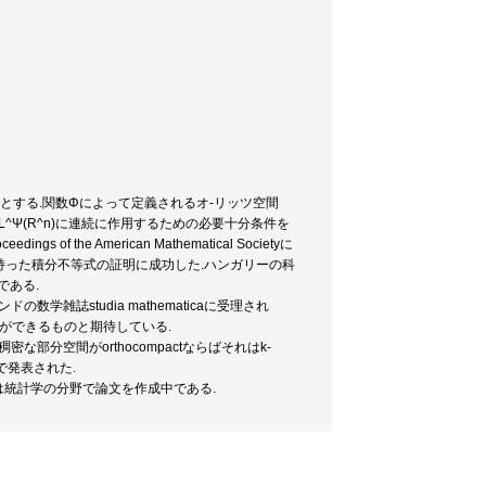
加関数とする.関数Φによって定義されるオ-リッツ空間
ツ空間L^Ψ(R^n)に連続に作用するための必要十分条件を
e American Mathematical Societyに
を持った積分不等式の証明に成功した.ハンガリーの科
である.
雑誌studia mathematicaに受理され
ができるものと期待している.
分空間がorthocompactならばそれはk-
で発表された.
は統計学の分野で論文を作成中である.