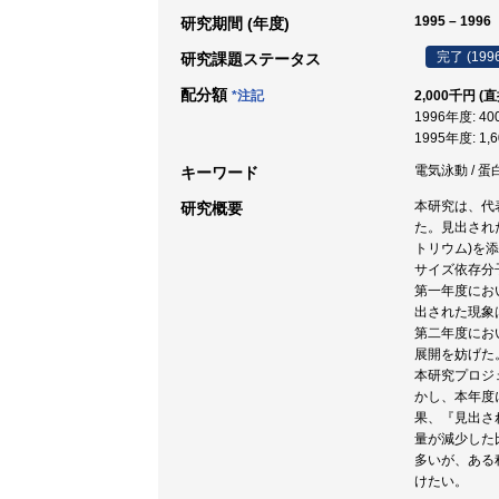
1995 – 1996
研究期間 (年度)
完了 (199
研究課題ステータス
配分額
*注記
2,000千円 (
1996年度: 4
1995年度: 1,
電気泳動 / 蛋白
キーワード
本研究は、代
研究概要
た。見出され
トリウム)を
サイズ依存分
第一年度にお
出された現象
第二年度にお
展開を妨げた
本研究プロジ
かし、本年度
果、『見出さ
量が減少した
多いが、ある
けたい。