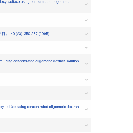
ecyl sulface using concentrated oligomeric
3). 350-357 (1995)
e using concentrated oligomeric dextran solution
yl sulfate using concentrated oligomeric dextran