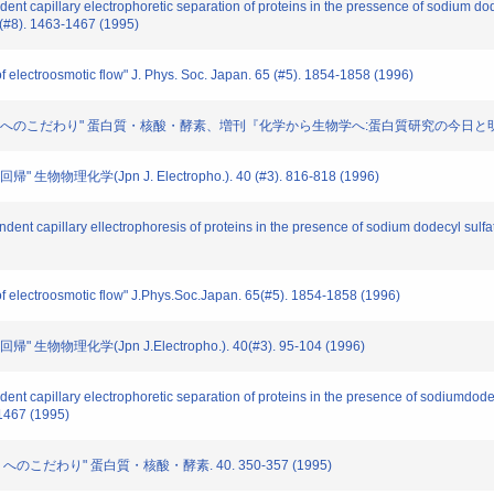
 capillary electrophoretic separation of proteins in the pressence of sodium dod
 (#8). 1463-1467 (1995)
lectroosmotic flow" J. Phys. Soc. Japan. 65 (#5). 1854-1858 (1996)
のこだわり" 蛋白質・核酸・酵素、増刊『化学から生物学へ:蛋白質研究の今日と明日』. 40 (#
学(Jpn J. Electropho.). 40 (#3). 816-818 (1996)
 capillary ellectrophoresis of proteins in the presence of sodium dodecyl sulfat
electroosmotic flow" J.Phys.Soc.Japan. 65(#5). 1854-1858 (1996)
化学(Jpn J.Electropho.). 40(#3). 95-104 (1996)
 capillary electrophoretic separation of proteins in the presence of sodiumdodec
-1467 (1995)
こだわり" 蛋白質・核酸・酵素. 40. 350-357 (1995)