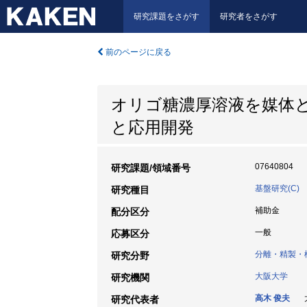
研究課題をさがす
研究者をさがす
前のページに戻る
オリゴ糖濃厚溶液を媒体
と応用開発
07640804
研究課題/領域番号
基盤研究(C)
研究種目
補助金
配分区分
一般
応募区分
分離・精製・
研究分野
大阪大学
研究機関
高木 俊夫
大
研究代表者