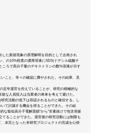
見い出した新規現象の原理解明を目的として企画され
、の10%程度の濃厚溶液にSDS(ドデシル硫酸ナ
ところで高分子量のデキストランの数%溶液が示す
ないこと、等々の確認に費やされた。その結果、見
末の定年退官を控えていることが、研究の積極的な
新規な人員投入は当業者の将来を考えて避けた。
的研究活動の低下は容認されるものと確信する。し
ついて討議する機会を得ることができた。その結
的な疑似高分子電解質鎖"から"非素抜けで包含溶媒
立てることができた。退官後の研究活動には制限も
て、未完となった本研究プロジェクトの完成を心掛