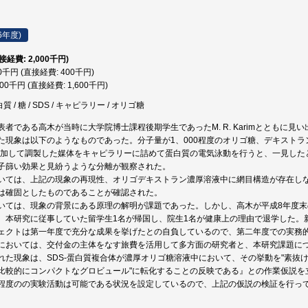
6年度)
直接経費: 2,000千円)
00千円 (直接経費: 400千円)
600千円 (直接経費: 1,600千円)
質 / 糖 / SDS / キャピラリー / オリゴ糖
表者である高木が当時に大学院博士課程後期学生であったM. R. Karimとともに
た現象は以下のようなものであった。分子量が1、000程度のオリゴ糖、デキストラン
添加して調製した媒体をキャピラリーに詰めて蛋白質の電気泳動を行うと、一見した
子篩い効果と見紛うような分離が観察された。
いては、上記の現象の再現性、オリゴデキストラン濃厚溶液中に網目構造が存在し
は確固としたものであることが確認された。
いては、現象の背景にある原理の解明が課題であった。しかし、高木が平成8年度
。本研究に従事していた留学生1名が帰国し、院生1名が健康上の理由で退学した。
ェクトは第一年度で充分な成果を挙げたとの自負しているので、第二年度での実務
においては、交付金の主体をなす旅費を活用して多方面の研究者と、本研究課題に
れた現象は、SDS-蛋白質複合体が濃厚オリゴ糖溶液中において、その挙動を"素抜け
比較的にコンパクトなグロビュール"に転化することの反映である』との作業仮説を
程度のの実験活動は可能である状況を設定しているので、上記の仮説の検証を行っ