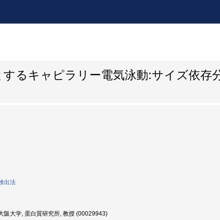
とするキャピラリー電気泳動:サイズ依存
検出法
阪大学, 蛋白質研究所, 教授 (00029943)