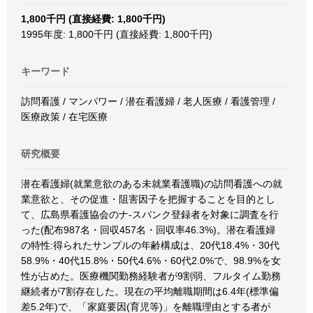
1,800千円 (直接経費: 1,800千円)
1995年度: 1,800千円 (直接経費: 1,800千円)
キーワード
訪問看護 / マンパワー / 潜在看護婦 / 老人医療 / 看護管理 /
医療政策 / 在宅医療
研究概要
潜在看護婦(就業意欲のある未就業看護職)の訪問看護への就
業意欲と、その促進・阻害因子を把握することを目的とし
て、広島県看護協会のナ-スバンク登録者を対象に調査を行
った(配布987名・回収457名・回収率46.3%)。潜在看護婦
の特性:得られたサンプルの年齢構成は、20代18.4%・30代
58.9%・40代15.8%・50代4.6%・60代2.0%で、98.9%を女
性が占めた。医療機関勤務経験者が9割弱、フルタイム勤務
継続者が7割存在した。現在の平均離職期間は6.4年(標準偏
差5.2年)で、「家庭要因(育児等)」を離職理由とする者が