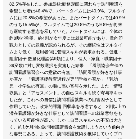
82.5%存在した。参加意欲:勤務形態に関わらす訪問看護を
希望した者は46.4%で、パートタイムには40.9%、フルタイ
ムには20.8%の希望があった。またパートタイムでは40.9%
のうち15.5%が、フルタイムでは20.8%のうち9.8%が将来
も継続する意志を示していた。パートタイムには、全体の
約8割が希望、約4割が次年度には就業可能であり、量的即
戦力としての意義が認められるが、その継続性はフルタイ
ムより低く、雇用者側に管理スキルが要求される。促進・
阻害因子:数量化理論第II類により、個人・家庭・職業因子
39変数に対し変数選択を実施した結果、「看護協会主催の
訪問看護講習会への意欲の有無」「訪問看護が好きな仕事
か否か」「看護基礎教育過程が専門学校か否か」「乳幼
児・小学生の有無」の順に高い寄与を示した。また「情報
収集」と「アセスメント」の自己スキルも続く寄与率を示
したが、これへの自信は訪問看護就業への阻害因子として
作用していた。政策的課題:回収率を考慮すると、2割以上の
潜在看護婦が好きな仕事として訪問看護への就業意欲をも
っている可能性が高い。しかし自己スキルへの不安は大き
く、約1ケ月間の訪問看護講習会を受講しようという前向き
な姿勢にある。よって、訪問看護技術を獲得していくプロ