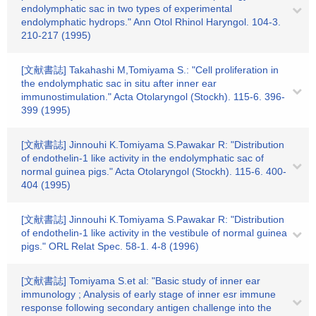
endolymphatic sac in two types of experimental
endolymphatic hydrops." Ann Otol Rhinol Haryngol. 104-3.
210-217 (1995)
[文献書誌] Takahashi M,Tomiyama S.: "Cell proliferation in
the endolymphatic sac in situ after inner ear
immunostimulation." Acta Otolaryngol (Stockh). 115-6. 396-
399 (1995)
[文献書誌] Jinnouhi K.Tomiyama S.Pawakar R: "Distribution
of endothelin-1 like activity in the endolymphatic sac of
normal guinea pigs." Acta Otolaryngol (Stockh). 115-6. 400-
404 (1995)
[文献書誌] Jinnouhi K.Tomiyama S.Pawakar R: "Distribution
of endothelin-1 like activity in the vestibule of normal guinea
pigs." ORL Relat Spec. 58-1. 4-8 (1996)
[文献書誌] Tomiyama S.et al: "Basic study of inner ear
immunology ; Analysis of early stage of inner esr immune
response following secondary antigen challenge into the