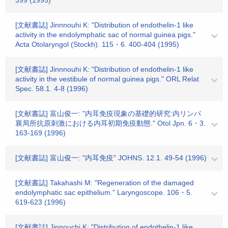
399 (1995)
[文献書誌] Jinnnouhi K: "Distribution of endothelin-1 like
activity in the endolymphatic sac of normal guinea pigs."
Acta Otolaryngol (Stockh). 115・6. 400-404 (1995)
[文献書誌] Jinnnouhi K: "Distribution of endothelin-1 like
activity in the vestibule of normal guinea pigs." ORL Relat
Spec. 58.1. 4-8 (1996)
[文献書誌] 富山俊一: "内耳免疫現象の基礎的研究:内リンパ
襄局所抗原刺激における内耳初期免疫動態." Otol Jpn. 6・3.
163-169 (1996)
[文献書誌] 富山俊一: "内耳免疫" JOHNS. 12.1. 49-54 (1996)
[文献書誌] Takahashi M: "Regeneration of the damaged
endolymphatic sac epithelium." Laryngoscope. 106・5.
619-623 (1996)
[文献書誌] Jinnouchi K: "Distribution of endothelin-1 like