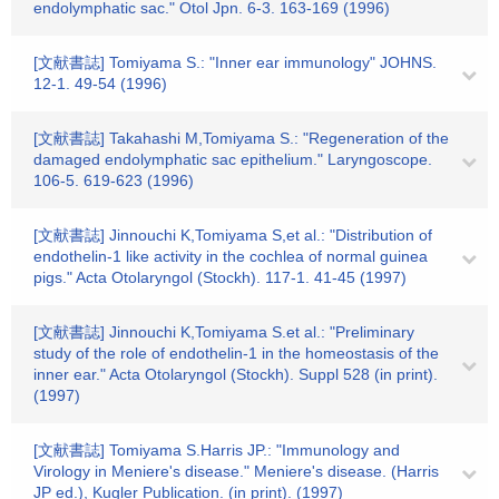
endolymphatic sac." Otol Jpn. 6-3. 163-169 (1996)
[文献書誌] Tomiyama S.: "Inner ear immunology" JOHNS.
12-1. 49-54 (1996)
[文献書誌] Takahashi M,Tomiyama S.: "Regeneration of the
damaged endolymphatic sac epithelium." Laryngoscope.
106-5. 619-623 (1996)
[文献書誌] Jinnouchi K,Tomiyama S,et al.: "Distribution of
endothelin-1 like activity in the cochlea of normal guinea
pigs." Acta Otolaryngol (Stockh). 117-1. 41-45 (1997)
[文献書誌] Jinnouchi K,Tomiyama S.et al.: "Preliminary
study of the role of endothelin-1 in the homeostasis of the
inner ear." Acta Otolaryngol (Stockh). Suppl 528 (in print).
(1997)
[文献書誌] Tomiyama S.Harris JP.: "Immunology and
Virology in Meniere's disease." Meniere's disease. (Harris
JP ed.), Kugler Publication. (in print). (1997)