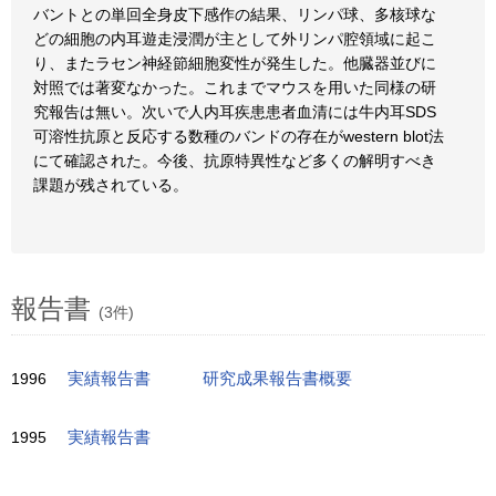
バントとの単回全身皮下感作の結果、リンパ球、多核球な
どの細胞の内耳遊走浸潤が主として外リンパ腔領域に起こ
り、またラセン神経節細胞変性が発生した。他臓器並びに
対照では著変なかった。これまでマウスを用いた同様の研
究報告は無い。次いで人内耳疾患患者血清には牛内耳SDS
可溶性抗原と反応する数種のバンドの存在がwestern blot法
にて確認された。今後、抗原特異性など多くの解明すべき
課題が残されている。
報告書
(3件)
1996
実績報告書
研究成果報告書概要
1995
実績報告書