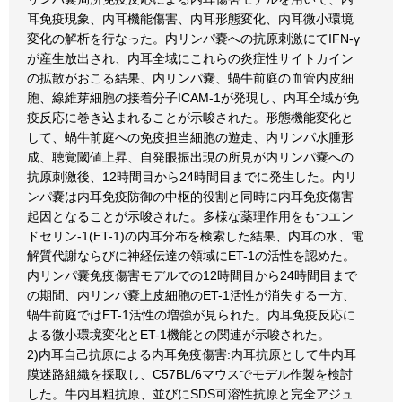
耳免疫現象、内耳機能傷害、内耳形態変化、内耳微小環境
変化の解析を行なった。内リンパ嚢への抗原刺激にてIFN-γ
が産生放出され、内耳全域にこれらの炎症性サイトカイン
の拡散がおこる結果、内リンパ嚢、蝸牛前庭の血管内皮細
胞、線維芽細胞の接着分子ICAM-1が発現し、内耳全域が免
疫反応に巻き込まれることが示唆された。形態機能変化と
して、蝸牛前庭への免疫担当細胞の遊走、内リンパ水腫形
成、聴覚閾値上昇、自発眼振出現の所見が内リンパ嚢への
抗原刺激後、12時間目から24時間目までに発生した。内リ
ンパ嚢は内耳免疫防御の中枢的役割と同時に内耳免疫傷害
起因となることが示唆された。多様な薬理作用をもつエン
ドセリン-1(ET-1)の内耳分布を検索した結果、内耳の水、電
解質代謝ならびに神経伝達の領域にET-1の活性を認めた。
内リンパ嚢免疫傷害モデルでの12時間目から24時間目まで
の期間、内リンパ嚢上皮細胞のET-1活性が消失する一方、
蝸牛前庭ではET-1活性の増強が見られた。内耳免疫反応に
よる微小環境変化とET-1機能との関連が示唆された。
2)内耳自己抗原による内耳免疫傷害:内耳抗原として牛内耳
膜迷路組織を採取し、C57BL/6マウスでモデル作製を検討
した。牛内耳粗抗原、並びにSDS可溶性抗原と完全アジュ