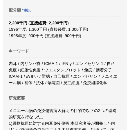
配分額
*注記
2,200千円 (直接経費: 2,200千円)
1996年度: 1,300千円 (直接経費: 1,300千円)
1995年度: 900千円 (直接経費: 900千円)
キーワード
内耳 / 内リンパ嚢 / ICMA-1 / IFN-γ / エンドセリン-1 / 自己
免疫 / 細胞性免疫 / ウエスタンブロット / 免疫 / 接着分子
ICAM-1 / めまい / 難聴 / 自己抗原 / エンドセリン / メニイエ
ール病 / 補体 / 抗体 / 蝸電図 / 炎症細胞 / 免疫組織化学
研究概要
メニエール病の免疫傷害病因解明の目的で以下の2つの基礎
的研究を行なった。
1)異物抗原に対する内耳免疫傷害:本研究者等が開発した内
リンパ嚢局所免疫反応による内耳傷害モデルを用いて、内