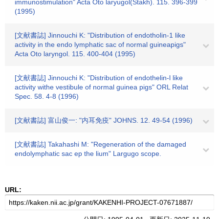
immunostimulation" Acta Oto laryugol(Stakh). 115. 396-399
(1995)
[文献書誌] Jinnouchi K: "Distribution of endotholin-1 like
activity in the endo lymphatic sac of normal guineapigs"
Acta Oto laryngol. 115. 400-404 (1995)
[文献書誌] Jinnouchi K: "Distribution of endothelin-l like
activity withe vestibule of normal guinea pigs" ORL Relat
Spec. 58. 4-8 (1996)
[文献書誌] 富山俊一: "内耳免疫" JOHNS. 12. 49-54 (1996)
[文献書誌] Takahashi M: "Regeneration of the damaged
endolymphatic sac ep the lium" Largugo scope.
URL: