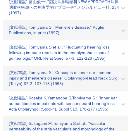
[文献書誌] 富山俊一: "図説耳鼻咽頭科NEW APPROACH耳鼻
咽喉科疾患への免疫学的アプローチ" メジカルビュー社, 234
(1997)
[文献書誌] Tomiyama S: "Meniere's disease." Kugler
Publications, in print (1997)
[文献書誌] Tomiyama S,et al.: "Fluctuating hearing loss
following immune reaction in the endolymphatic sac of
guinea pigs." ORL Relat Spec. 57-3. 122-128 (1995)
[文献書誌] Tomiyama S: "Concepts of inner ear immune
injury and meniere's disease" Otolaryngol-Head Neck Surg.
(Tokyo) 67-2. 107-115 (1995)
[文献書誌] Kosaka K,Yamanobe S,Tomiyama S.: "Inner ear
autoantibodies in patients with sensorineural hearing loss."
Acta Otolaryngol (Stockh). Suppl 519. 176-177 (1995)
[文献書誌] Sakagami M,Tomiyama S,et al.: "Vascular
permeability of the stria vascularis and morphology of the