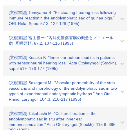
[文献書誌] Tomiyama S: "Fluctuating hearing loss following
immune reactionin the endolymphatic sac of guinea pigs."
ORL Relat Spec. 57.3. 122-128 (1995)
[文献書誌] 富山俊一: "内耳免疫傷害病の概念とメニエール
病" 耳喉頭頚. 67.2. 107-115 (1995)
[文献書誌] Kosaka K: "Inner ear autoantibodies in patients
with sensorineural hearing loss." Acta Otolaryngol (Stockh).
suppl 519. 176-177 (1995)
[文献書誌] Sakagami M: "Vascular permeability of the stria
vascularis and morphology of the endolymphatic sac in two
types of experimental endolymphatic hydrops." Ann Otol
Rhinol Laryngol. 104.3. 210-217 (1995)
[文献書誌] Takahashi M: "Cell proliferation in the
endolymphatic sac in situ after inner ear
immunostimulation." Acta Otolaryngol (Stockh). 115.6. 396-