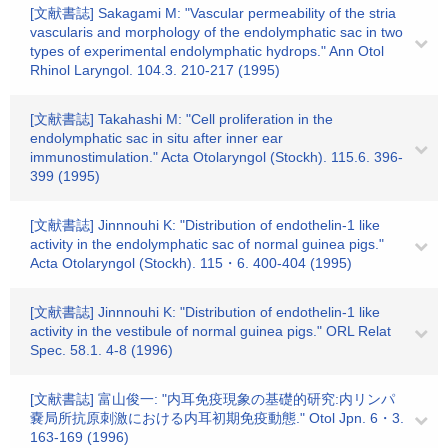
[文献書誌] Sakagami M: "Vascular permeability of the stria
vascularis and morphology of the endolymphatic sac in two
types of experimental endolymphatic hydrops." Ann Otol
Rhinol Laryngol. 104.3. 210-217 (1995)
[文献書誌] Takahashi M: "Cell proliferation in the
endolymphatic sac in situ after inner ear
immunostimulation." Acta Otolaryngol (Stockh). 115.6. 396-
399 (1995)
[文献書誌] Jinnnouhi K: "Distribution of endothelin-1 like
activity in the endolymphatic sac of normal guinea pigs."
Acta Otolaryngol (Stockh). 115・6. 400-404 (1995)
[文献書誌] Jinnnouhi K: "Distribution of endothelin-1 like
activity in the vestibule of normal guinea pigs." ORL Relat
Spec. 58.1. 4-8 (1996)
[文献書誌] 富山俊一: "内耳免疫現象の基礎的研究:内リンパ
嚢局所抗原刺激における内耳初期免疫動態." Otol Jpn. 6・3.
163-169 (1996)