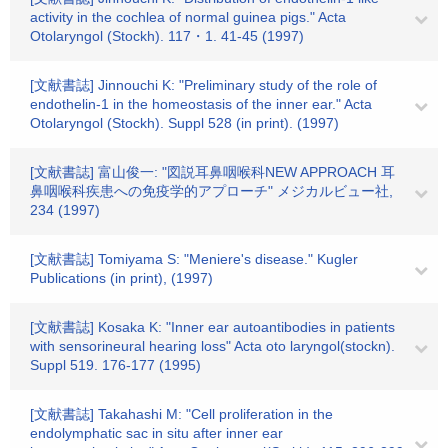
activity in the cochlea of normal guinea pigs." Acta
Otolaryngol (Stockh). 117・1. 41-45 (1997)
[文献書誌] Jinnouchi K: "Preliminary study of the role of
endothelin-1 in the homeostasis of the inner ear." Acta
Otolaryngol (Stockh). Suppl 528 (in print). (1997)
[文献書誌] 富山俊一: "図説耳鼻咽喉科NEW APPROACH 耳
鼻咽喉科疾患への免疫学的アプローチ" メジカルビュー社,
234 (1997)
[文献書誌] Tomiyama S: "Meniere's disease." Kugler
Publications (in print), (1997)
[文献書誌] Kosaka K: "Inner ear autoantibodies in patients
with sensorineural hearing loss" Acta oto laryngol(stockn).
Suppl 519. 176-177 (1995)
[文献書誌] Takahashi M: "Cell proliferation in the
endolymphatic sac in situ after inner ear