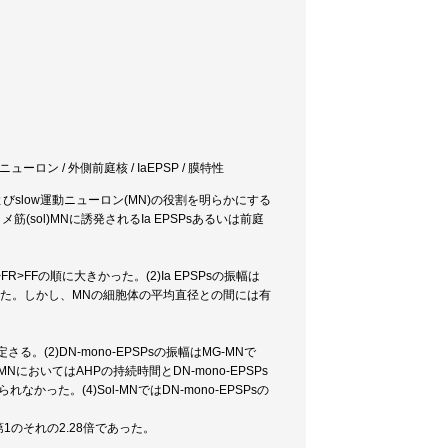
動ニューロン / 外側前庭核 / IaEPSP / 膜特性
よびslow運動ニューロン(MN)の役割を明らかにする
sol)MNに誘発されるIa EPSPsあるいは前庭
>FFの順に大きかった。(2)Ia EPSPsの振幅は
れた。しかし、MNの細胞体の平均直径との間には有
さる。(2)DN-mono-EPSPsの振幅はMG-MNで
-MNにおいてはAHPの持続時間とDN-mono-EPSPs
た。(4)Sol-MNではDN-mono-EPSPsの
第1のそれの2.28倍であった。