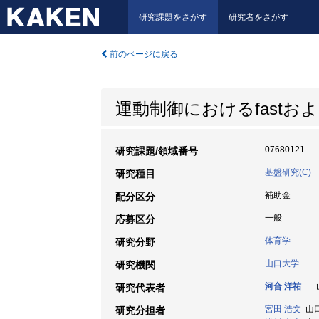
研究課題をさがす
研究者をさがす
前のページに戻る
運動制御におけるfastお
07680121
研究課題/領域番号
基盤研究(C)
研究種目
補助金
配分区分
一般
応募区分
体育学
研究分野
山口大学
研究機関
河合 洋祐
山
研究代表者
宮田 浩文
山口大
研究分担者