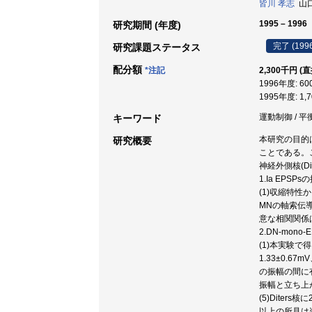
皆川 孝志
山口大
1995 – 1996
研究期間 (年度)
完了 (199
研究課題ステータス
配分額
*注記
2,300千円 (
1996年度: 6
1995年度: 1,
運動制御 / 平衡
キーワード
本研究の目的は
研究概要
ことである。こ
神経外側核(Di
1.Ia EP
(1)収縮特性
MNの軸索伝
意な相関関係
2.DN-mon
(1)本実験で得
1.33±0.6
の振幅の間に有
振幅と立ち上
(5)Dite
以上の所見は