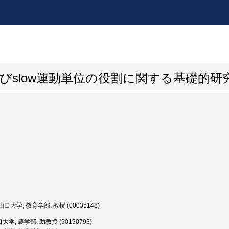
よびslow運動単位の役割に関する基礎的研
口大学, 教育学部, 教授 (00035148)
学, 農学部, 助教授 (90190793)