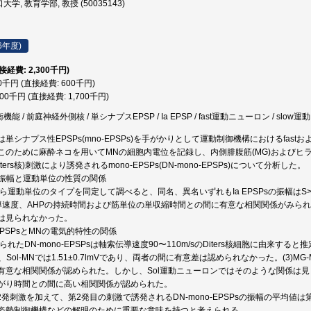
学, 教育学部, 教授 (50035143)
6年度)
直接経費: 2,300千円)
00千円 (直接経費: 600千円)
700千円 (直接経費: 1,700千円)
機能 / 前庭神経外側核 / 単シナプスEPSP / Ia EPSP / fast運動ニューロン / slow運
単シナプス性EPSPs(mno-EPSPs)を手がかりとして運動制御機構におけるfastお
のために麻酔ネコを用いてMNの細胞内電位を記録し、内側腓腹筋(MG)およびヒラメ筋(
ters核)刺激により誘発されるmono-EPSPs(DN-mono-EPSPs)について分析した。
SPsの振幅と運動単位の性質の関係
から運動単位のタイプを同定して調べると、同名、異名いずれもIa EPSPsの振幅はS>FR
導速度、AHPの持続時間および筋単位の単収縮時間との間に有意な相関関係がみら
は見られなかった。
o-EPSPsとMNの電気的特性の関係
られたDN-mono-EPSPsは軸索伝導速度90〜110m/sのDiters核細胞に由来すると推定
7mV、Sol-MNでは1.51±0.7lmVであり、両者の間に有意差は認められなかった。(3)MG
意な相関関係が認められた。しかし、Sol運動ニューロンではそのような関係は見られなかっ
がり時間との間に高い相関関係が認められた。
rs核に2発刺激を加えて、第2発目の刺激で誘発されるDN-mono-EPSPsの振幅の平均値は
姿勢制御機構などの解明のために重要な意味を持つと考えられる。