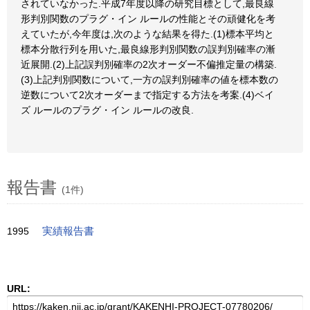
されていなかった.平成7年度以降の研究目標として,最良線
形判別関数のプラグ・イン ルールの性能とその頑健化を考
えていたが,今年度は,次のような結果を得た.(1)標本平均と
標本分散行列を用いた,最良線形判別関数の誤判別確率の漸
近展開.(2)上記誤判別確率の2次オーダー不偏推定量の構築.
(3)上記判別関数について,一方の誤判別確率の値を標本数の
逆数について2次オーダーまで指定する方法を考案.(4)ベイ
ズ ルールのプラグ・イン ルールの改良.
報告書
(1件)
1995
実績報告書
URL: