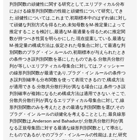
判別関数の頑健性に関する研究として,エリプティカル分布
における線形判別関数の性能と頑健性について研究してき
た.頑健性については,これまで,初期標本中のはずれ値に対し
て頑健な判別方式を得るため,未知母数をM-推定量によって
推定することを検討し,最適なM-最適量を得るために推定関
数が持つべき性質を明らかにした.現在提案している,最適な
M-推定量の構成方法は,仮定された母集合に対して最適な判
別関数のプラグ・イン ルールの,初期標本が与えられたとき
の条件つき誤判別関数を基にしたものである.分散共分散行
列が等しいエリプティカル母集合に対しては,フィッシャー
の線形判別関数が最適であり,プラグ・イン ルールの条件つ
き誤判別確率も分布関数を使って表現できるので,構成方法
が適用できる.分散共分散行列が異なる場合には,条件つき誤
判別確率が複雑になるため構成方法は適用できない.そこで,
分散共分散行列が異なるエリプティカル母集合に対して,線
形判別関数のみを考えたときの最適な判別関数を選び,その
プラグ・イン ルールの頑健化を考えることとした.最良線形
判別関数は,Anderson and Bahadurが,分散共分散行列が異
なる正規母集団に対する最適な線形判別関数として導出し
たものであるが,そのプラグ・インルールの性能は,まだ,研究