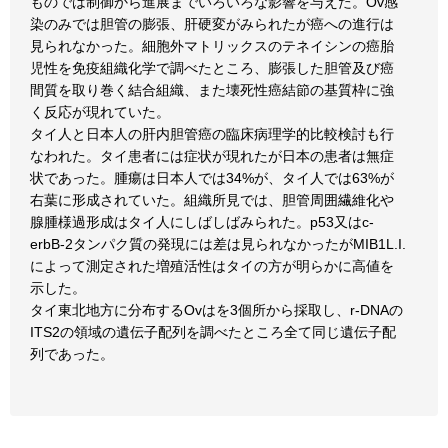
ものでは制御から進展までいろいろな影響を与えた。Ov感
染のみでは胆管の膨張、肝硬変がみられたが癌への進行は
見られなかった。細胞外マトリックスのテネイシンの癌胎
児性を免疫組織化学で調べたところ、膨張した胆管及び癌
間質を取り巻く結合組織、また壊死性癌結節の基質枠に強
く反応が現れていた。
タイ人と日本人の肝内胆管癌の臨床病理学的比較検討も行
なわれた。タイ患者には症状が現れたが日本の患者は無症
状であった。腫瘍は日本人では34%が、タイ人では63%が
右葉に形成されていた。組織所見では、胆管周囲繊維化や
腺腫様過形成はタイ人にしばしばみられた。p53又はc-
erbB-2タンパク質の発現には差は見られなかったがMIB1L.I.
によって測定された増殖活性はタイの方が明らかに高値を
示した。
タイ東北地方に分布するOvはを3個所から採取し、r-DNAの
ITS2の領域の遺伝子配列を調べたところ全て同じ遺伝子配
列であった。