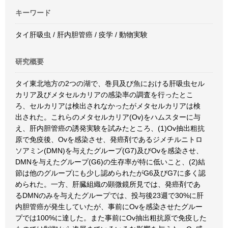
キーワード
タイ肝吸虫 / 肝内胆管癌 / 疫学 / 動物実験
研究概要
タイ東北地方の2つの湖で、巻貝及び魚における肝吸虫セル
カリア及びメタセルカリアの感染率の調査を行ったとこ
ろ、セルカリアは検出されなかったがメタセルカリアは検
出された。これらのメタセルカリア(Ov)をハムスターに与
え、肝内胆管癌の誘発実験を試みたところ、(1)Ov抽出粗抗
原で免疫後、Ovを感染させ、発癌剤であるジメチルニトロ
ソアミン(DMN)を与えたグループ(G7)及びOvを感染させ、
DMNを与えたグループ(G6)の生存率が特に低いこと、(2)結
節は他のグループにも少し認められたがG6及びG7に多く認
められた。一方、肝臓組織の顕微鏡所見では、発癌剤であ
るDMNのみを与えたグループでは、投与後23週で30%に肝
内胆管癌が発生していたが、事前にOvを感染させたグルー
プでは100%に達した。また事前にOv抽出粗抗原で免疫した