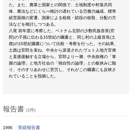
た。また、農業と国家との関係で、土地制度や村落共同
体、農法などにくらべ検討の遅れている労働力編成、標準
経営面積の変遷、国家による租税・賦役の收取、分配の方
法などを検討しつつある。
八尾 前年度に考察した、ベトナム北部の少数民族首長(官
郎)の子孫に伝わる15世紀の嘱書と、同じ村の上級首長(土
酋)の15世紀嘱書について比較・考察を行った。その結果、
土酋は官郎を束ね、中央から派遣されたヴェト人地方官僚
と直接接触する立場から、官郎より一層、中央政権の「掌
握の論理」と地方社会の「独自性の論理」との板挟みに陥
り、そのすりあわせに苦労し、それがこの嘱書にも反映さ
れていることを指摘した。
報告書
(1件)
1996
実績報告書