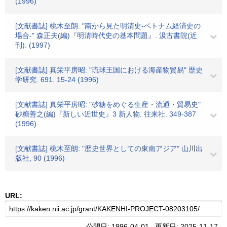
(1996)
[文献書誌] 桃木至朗: "南から見た明清史-ベトナム経済史の
場合-" 森正夫(編)『明清時代史の基本問題』. 汲古書院(近
刊). (1997)
[文献書誌] 真栄平房昭: "琉球王国における海産物貿易" 歴史
学研究. 691. 15-24 (1996)
[文献書誌] 真栄平房昭: "砂糖をめぐる生産・流通・貿易史"
砂糖善之(編)『新しい近世史』3 新人物. 往来社. 349-387
(1996)
[文献書誌] 桃木至朗: "歴史世界としての東南アジア" 山川出
版社, 90 (1996)
URL:
公開日: 1996-04-01 更新日: 2025-11-17