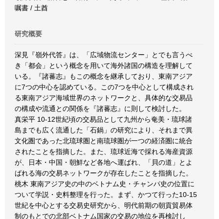
嘱書 / 土酋
研究概要
深見『嶺外代答』は、「広域物流センター」とでも言うべ
き「都会」という概念を用いて海外諸国の構造を理解して
いる。『諸蕃志』もこの概念を継承しており、東南アジア
に7つの中心を認めている。この7つを中心として構成され
る東南アジア海域世界のネットワークと、具体的な交易品
の構成や流通との関係を『諸蕃志』に則して検討した。
真栄平 10-12世紀頃の交易品として九州から奄美・琉球諸
島までも広く流通した「石鍋」の研究により、それまで異
文化圏であった北琉球圏と南琉球圏が一つの経済圏に統合
されたことを指摘した。また、琉球近海で採れる海産資源
が、日本・中国・朝鮮など各地へ運ばれ、「貝の道」とよ
ばれる海の交易ネットワークが存在したことを指摘した。
桃木 東南アジア史の中のベトナム史・チャンパ史の位置に
ついて学説・史料整理を行った。まず、かつて行った10-15
世紀を中心とする交易史研究から、明代前期の朝貢貿易体
制のもとでの北部ベトナム国家の交易の地位を再検討し