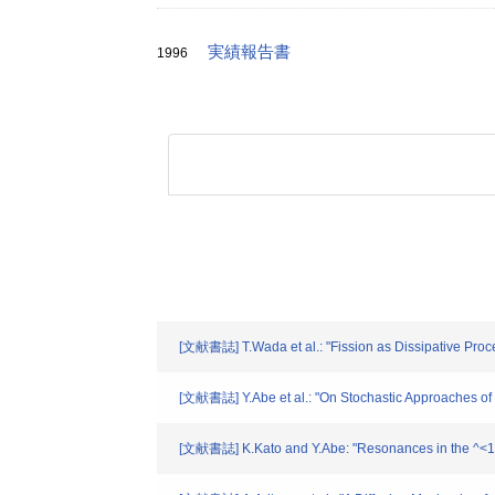
実績報告書
1996
[文献書誌] T.Wada et al.: "Fission as Dissipative Proc
[文献書誌] Y.Abe et al.: "On Stochastic Approaches of
[文献書誌] K.Kato and Y.Abe: "Resonances in the ^<12>