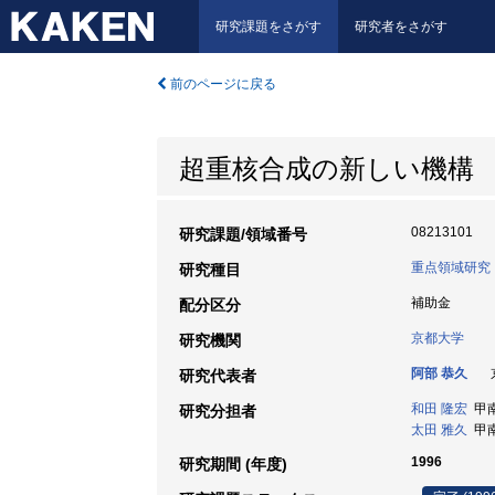
研究課題をさがす
研究者をさがす
前のページに戻る
超重核合成の新しい機構
08213101
研究課題/領域番号
重点領域研究
研究種目
補助金
配分区分
京都大学
研究機関
阿部 恭久
京
研究代表者
和田 隆宏
甲南大
研究分担者
太田 雅久
甲南大
1996
研究期間 (年度)