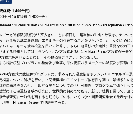
6年度)
直接経費: 1,400千円)
400千円 (直接経費: 1,400千円)
ment / Nuclear fusion / Nuclear fission / Diffusion / Smoluchowski equation / Fricti
ルギー散逸係数(摩擦)が大変大きいことに着目し、超重核の生成・分裂をポテンシ
ら、超重核合成に最適励起エネルギーの存在することを明らかにした。そのために
ャルエネルギーを液滴模型を用いて計算し、さらに超重核の安定性に重要な殻補正
記述する枠組としては、ランジュバン方程式あるいはFokker-Planck方程式が一
owski方程式を用いることにし、その数値解プログラムを開発した。
する統計模型プログラムの整備及び重要な準位密度パラメーターの温度及び変形に
uchowski方程式の数値解プログラムに、求められた温度依存ポテンシャルエネルギ
元模型について解析を行い、上記新機構のアイソトープ依存性を調べ、最適条件の
対称自由度等を含む、一般的な場合についての実行可能性、プログラム開発を行っ
模型による超重核合成の研究は、世界的に初めてであり、新しい機構も従って、全
原子核研究に一時代を画すると期待している。いくつかの国際研究集会で発表を行
在、Physical Reviewで印刷中である。