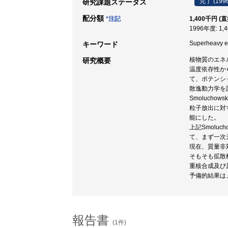
完了 (199
研究課題ステータス
配分額
*注記
1,400千円 (
1996年度: 1,
Superheavy ele
キーワード
核物質のエネ
研究概要
温度依存性か
て、ポテンシ
散逸動力学を
Smoluch
粒子放出に対
能にした。
上記Smol
て、まず一次
現在、質量非
そもそも拡散
重核合成及び
予備的結果は、現
報告書
(1件)