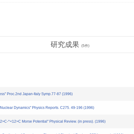
研究成果
(
5
件)
ess" Proc.2nd Japan-Italy Symp.77-87 (1996)
 Nuclear Dynamics" Physics Reports. C275. 49-196 (1996)
C-^<12>C Morse Potential" Physical Review. (in press). (1996)