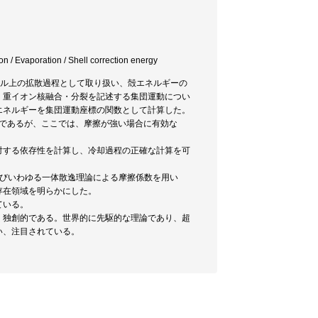
on / Evaporation / Shell correction energy
ャル上の拡散過程として取り扱い、殻エネルギーの
、重イオン核融合・分裂を記述する集団運動につい
エネルギーを集団運動座標の関数として計算した。
般的であるが、ここでは、摩擦が強い場合に有効な
対する依存性を計算し、冷却過程の正確な計算を可
ー及びいわゆる一体散逸理論による摩擦係数を用い
存在領域を明らかにした。
ている。
く独創的である。世界的に先駆的な理論であり、超
い、注目されている。