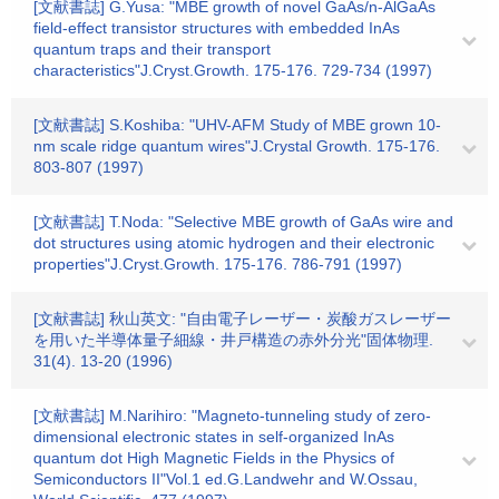
[文献書誌] G.Yusa: "MBE growth of novel GaAs/n-AlGaAs
field-effect transistor structures with embedded InAs
quantum traps and their transport
characteristics"J.Cryst.Growth. 175-176. 729-734 (1997)
[文献書誌] S.Koshiba: "UHV-AFM Study of MBE grown 10-
nm scale ridge quantum wires"J.Crystal Growth. 175-176.
803-807 (1997)
[文献書誌] T.Noda: "Selective MBE growth of GaAs wire and
dot structures using atomic hydrogen and their electronic
properties"J.Cryst.Growth. 175-176. 786-791 (1997)
[文献書誌] 秋山英文: "自由電子レーザー・炭酸ガスレーザー
を用いた半導体量子細線・井戸構造の赤外分光"固体物理.
31(4). 13-20 (1996)
[文献書誌] M.Narihiro: "Magneto-tunneling study of zero-
dimensional electronic states in self-organized InAs
quantum dot High Magnetic Fields in the Physics of
Semiconductors II"Vol.1 ed.G.Landwehr and W.Ossau,