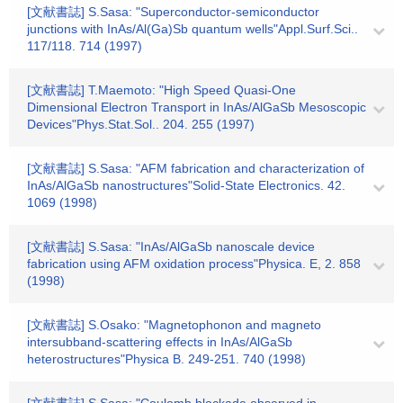
[文献書誌] S.Sasa: "Superconductor-semiconductor
junctions with InAs/Al(Ga)Sb quantum wells"Appl.Surf.Sci..
117/118. 714 (1997)
[文献書誌] T.Maemoto: "High Speed Quasi-One
Dimensional Electron Transport in InAs/AlGaSb Mesoscopic
Devices"Phys.Stat.Sol.. 204. 255 (1997)
[文献書誌] S.Sasa: "AFM fabrication and characterization of
InAs/AlGaSb nanostructures"Solid-State Electronics. 42.
1069 (1998)
[文献書誌] S.Sasa: "InAs/AlGaSb nanoscale device
fabrication using AFM oxidation process"Physica. E, 2. 858
(1998)
[文献書誌] S.Osako: "Magnetophonon and magneto
intersubband-scattering effects in InAs/AlGaSb
heterostructures"Physica B. 249-251. 740 (1998)