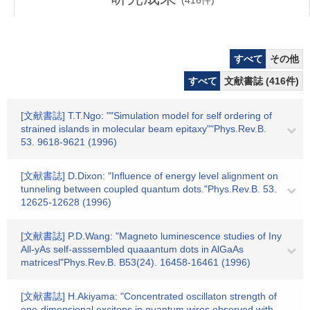
(
416
件)
すべて
その他
すべて
文献書誌 (416件)
[文献書誌] T.T.Ngo: ""Simulation model for self ordering of
strained islands in molecular beam epitaxy""Phys.Rev.B.
53. 9618-9621 (1996)
[文献書誌] D.Dixon: "Influence of energy level alignment on
tunneling between coupled quantum dots."Phys.Rev.B. 53.
12625-12628 (1996)
[文献書誌] P.D.Wang: "Magneto luminescence studies of Iny
All-yAs self-asssembled quaaantum dots in AlGaAs
matricesl"Phys.Rev.B. B53(24). 16458-16461 (1996)
[文献書誌] H.Akiyama: "Concentrated oscillaton strength of
one-dimensional excitons in quantum wires observed with