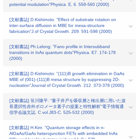
potential modulation"Physica. E, 6. 558-560 (2000)
[文献書誌] D.Kishimoto: "Effect of substrate rotation on
inter-surface diffusion in MBE for mesa-structure
fabrication"J.of Crystal Growth. 209. 591-598 (2000)
[文献書誌] Ph.Lelong: "Fano profile in Intersubband
transitions in InAs quantum dots"Physica. E7. 174-178
(2000)
[文献書誌] D.Kishimoto: "(111)B growth elimination in GaAs
MBE of (001)-(111)B mesa structure by suppressing 2D-
nucleation"Journal of Crystal Growth. 212. 373-378 (2000)
[文献書誌] 笹川隆平: "量子井戸を吸収層と検出層に用いた波
長選択性赤外ボロメータ素子の提案と特性解析"電子情報通
信学会論文誌. C vol.J83-C. 525-532 (2000)
[文献書誌] H.Kim: "Quantum storage effects in n-
AlGaAs/GaAs heterojunction FETs with embedded InAs