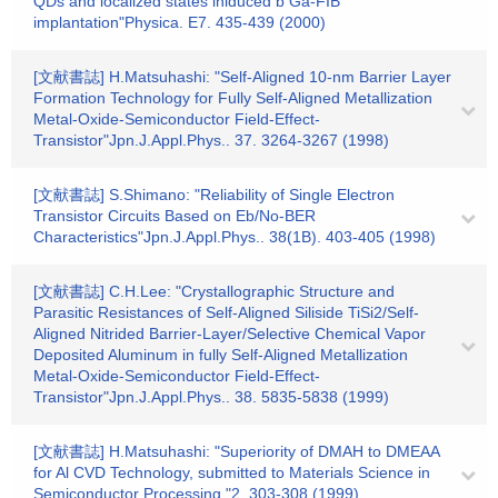
QDs and localized states iniduced b Ga-FIB
implantation"Physica. E7. 435-439 (2000)
[文献書誌] H.Matsuhashi: "Self-Aligned 10-nm Barrier Layer
Formation Technology for Fully Self-Aligned Metallization
Metal-Oxide-Semiconductor Field-Effect-
Transistor"Jpn.J.Appl.Phys.. 37. 3264-3267 (1998)
[文献書誌] S.Shimano: "Reliability of Single Electron
Transistor Circuits Based on Eb/No-BER
Characteristics"Jpn.J.Appl.Phys.. 38(1B). 403-405 (1998)
[文献書誌] C.H.Lee: "Crystallographic Structure and
Parasitic Resistances of Self-Aligned Siliside TiSi2/Self-
Aligned Nitrided Barrier-Layer/Selective Chemical Vapor
Deposited Aluminum in fully Self-Aligned Metallization
Metal-Oxide-Semiconductor Field-Effect-
Transistor"Jpn.J.Appl.Phys.. 38. 5835-5838 (1999)
[文献書誌] H.Matsuhashi: "Superiority of DMAH to DMEAA
for Al CVD Technology, submitted to Materials Science in
Semiconductor Processing,"2. 303-308 (1999)