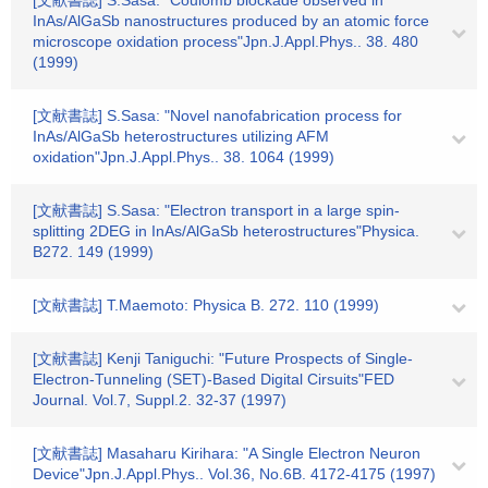
[文献書誌] S.Sasa: "Coulomb blockade observed in
InAs/AlGaSb nanostructures produced by an atomic force
microscope oxidation process"Jpn.J.Appl.Phys.. 38. 480
(1999)
[文献書誌] S.Sasa: "Novel nanofabrication process for
InAs/AlGaSb heterostructures utilizing AFM
oxidation"Jpn.J.Appl.Phys.. 38. 1064 (1999)
[文献書誌] S.Sasa: "Electron transport in a large spin-
splitting 2DEG in InAs/AlGaSb heterostructures"Physica.
B272. 149 (1999)
[文献書誌] T.Maemoto: Physica B. 272. 110 (1999)
[文献書誌] Kenji Taniguchi: "Future Prospects of Single-
Electron-Tunneling (SET)-Based Digital Cirsuits"FED
Journal. Vol.7, Suppl.2. 32-37 (1997)
[文献書誌] Masaharu Kirihara: "A Single Electron Neuron
Device"Jpn.J.Appl.Phys.. Vol.36, No.6B. 4172-4175 (1997)