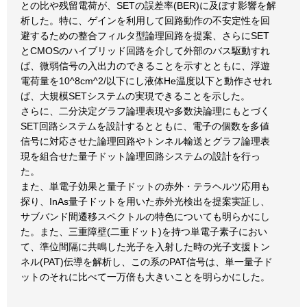
との比や残留電荷が、SETの誤差率(BER)に及ぼす影響を解
析した。特に、ゲインを利用して回路動作の不安定性を回
避するための整合フィルタ型論理回路を提案、さらにSET
とCMOSのハイブリッド回路を介して外部のバス駆動すれ
ば、微弱信号の入出力のできることを示すとともに、浮遊
電荷量を10^8cm^2/以下にし液体He温度以下と動作させれ
ば、大規模SETシステムの実現できることを示した。
さらに、二分決定グラフ論理表現や多数決論理にもとづく
SET回路システムを設計するとともに、電子の個数を多値
信号に対応させた論理回路やトンネル輸送とグラフ論理表
現を組合せた量子ドット論理回路システムの設計を行っ
た。
また、単電子効果と量子ドットの赤外・テラヘルツ応用も
探り、InAs量子ドットを用いた赤外光検出を提案実証し、
サブバンド間遷移スペクトルの特色についても明らかにし
た。また、三重障壁(二重ドット)を持つ単電子素子におい
て、準位間隔に共鳴した光子を入射した時の光子支援トン
ネル(PAT)伝導を解析し、この系のPAT信号は、単一量子ド
ットのそれに比べて一万倍も大きいことを明らかにした。