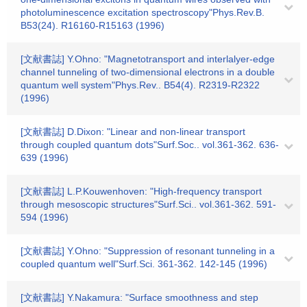
photoluminescence excitation spectroscopy"Phys.Rev.B.
B53(24). R16160-R15163 (1996)
[文献書誌] Y.Ohno: "Magnetotransport and interlalyer-edge
channel tunneling of two-dimensional electrons in a double
quantum well system"Phys.Rev.. B54(4). R2319-R2322
(1996)
[文献書誌] D.Dixon: "Linear and non-linear transport
through coupled quantum dots"Surf.Soc.. vol.361-362. 636-
639 (1996)
[文献書誌] L.P.Kouwenhoven: "High-frequency transport
through mesoscopic structures"Surf.Sci.. vol.361-362. 591-
594 (1996)
[文献書誌] Y.Ohno: "Suppression of resonant tunneling in a
coupled quantum well"Surf.Sci. 361-362. 142-145 (1996)
[文献書誌] Y.Nakamura: "Surface smoothness and step