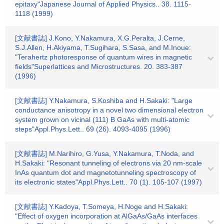
epitaxy"Japanese Journal of Applied Physics.. 38. 1115-
1118 (1999)
[文献書誌] J.Kono, Y.Nakamura, X.G.Peralta, J.Cerne,
S.J.Allen, H.Akiyama, T.Sugihara, S.Sasa, and M.Inoue:
"Terahertz photoresponse of quantum wires in magnetic
fields"Superlattices and Microstructures. 20. 383-387
(1996)
[文献書誌] Y.Nakamura, S.Koshiba and H.Sakaki: "Large
conductance anisotropy in a novel two dimensional electron
system grown on vicinal (111) B GaAs with multi-atomic
steps"Appl.Phys.Lett.. 69 (26). 4093-4095 (1996)
[文献書誌] M.Narihiro, G.Yusa, Y.Nakamura, T.Noda, and
H.Sakaki: "Resonant tunneling of electrons via 20 nm-scale
InAs quantum dot and magnetotunneling spectroscopy of
its electronic states"Appl.Phys.Lett.. 70 (1). 105-107 (1997)
[文献書誌] Y.Kadoya, T.Someya, H.Noge and H.Sakaki:
"Effect of oxygen incorporation at AlGaAs/GaAs interfaces