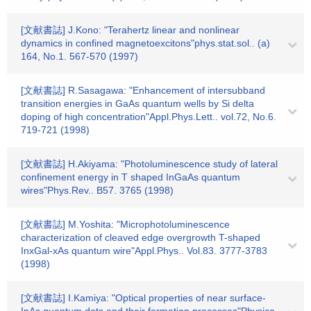
[文献書誌] J.Kono: "Terahertz linear and nonlinear
dynamics in confined magnetoexcitons"phys.stat.sol.. (a)
164, No.1. 567-570 (1997)
[文献書誌] R.Sasagawa: "Enhancement of intersubband
transition energies in GaAs quantum wells by Si delta
doping of high concentration"Appl.Phys.Lett.. vol.72, No.6.
719-721 (1998)
[文献書誌] H.Akiyama: "Photoluminescence study of lateral
confinement energy in T shaped InGaAs quantum
wires"Phys.Rev.. B57. 3765 (1998)
[文献書誌] M.Yoshita: "Microphotoluminescence
characterization of cleaved edge overgrowth T-shaped
InxGal-xAs quantum wire"Appl.Phys.. Vol.83. 3777-3783
(1998)
[文献書誌] I.Kamiya: "Optical properties of near surface-