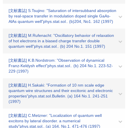
[文献書誌] S.Tsujino: "Saturation of intersubband absorption
by real-space transfer in modulation doped single GaAs-
AlAs quantum well"phys.stat.sol.. (b)204, No1. 162 (1997)
[文献書誌] M.Rufenacht: "Oscillatory behavior of relaxation
of hot electrons in a biased charge transfer double
quantum well"phys.stat.sol.. (b) 204 No.1. 151 (1997)
[文献書誌] K.B.Nordstrom: "Observation of dynamical
Franz-Keldysh effect"phys.stat.sol.. (b) 204 No.1. 223-52-
229 (1997)
[文献書誌] H.Sakaki: "Formation of 10 nm scale edge
quantum wire structures and their excitonic and electronic
properties"phys.stat.sol.Bulletin. (a) 164 No.1. 241-251
(1997)
[文献書誌] C.Metzner: "Localization of quantum well
excitons by lateral disorder. a numerical
study"phys.stat.sol.. (a) 164, No.1. 471-476 (1997)