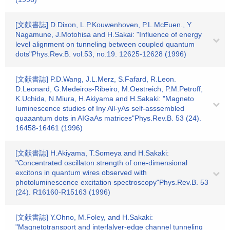
[文献書誌] D.Dixon, L.P.Kouwenhoven, P.L.McEuen., Y
Nagamune, J.Motohisa and H.Sakai: "Influence of energy
level alignment on tunneling between coupled quantum
dots"Phys.Rev.B. vol.53, no.19. 12625-12628 (1996)
[文献書誌] P.D.Wang, J.L.Merz, S.Fafard, R.Leon.
D.Leonard, G.Medeiros-Ribeiro, M.Oestreich, P.M.Petroff,
K.Uchida, N.Miura, H.Akiyama and H.Sakaki: "Magneto
Iuminescence studies of Iny All-yAs self-asssembled
quaaantum dots in AIGaAs matrices"Phys.Rev.B. 53 (24).
16458-16461 (1996)
[文献書誌] H.Akiyama, T.Someya and H.Sakaki:
"Concentrated oscillaton strength of one-dimensional
excitons in quantum wires observed with
photoluminescence excitation spectroscopy"Phys.Rev.B. 53
(24). R16160-R15163 (1996)
[文献書誌] Y.Ohno, M.Foley, and H.Sakaki:
"Magnetotransport and interlalyer-edge channel tunneling