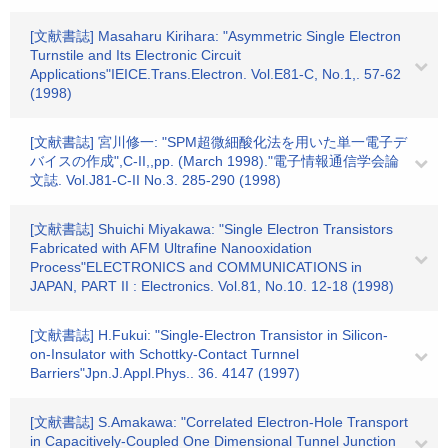
[文献書誌] Masaharu Kirihara: "Asymmetric Single Electron
Turnstile and Its Electronic Circuit
Applications"IEICE.Trans.Electron. Vol.E81-C, No.1,. 57-62
(1998)
[文献書誌] 宮川修一: "SPM超微細酸化法を用いた単一電子デ
バイスの作成",C-II,,pp. (March 1998)."電子情報通信学会論
文誌. Vol.J81-C-II No.3. 285-290 (1998)
[文献書誌] Shuichi Miyakawa: "Single Electron Transistors
Fabricated with AFM Ultrafine Nanooxidation
Process"ELECTRONICS and COMMUNICATIONS in
JAPAN, PART II : Electronics. Vol.81, No.10. 12-18 (1998)
[文献書誌] H.Fukui: "Single-Electron Transistor in Silicon-
on-Insulator with Schottky-Contact Turnnel
Barriers"Jpn.J.Appl.Phys.. 36. 4147 (1997)
[文献書誌] S.Amakawa: "Correlated Electron-Hole Transport
in Capacitively-Coupled One Dimensional Tunnel Junction