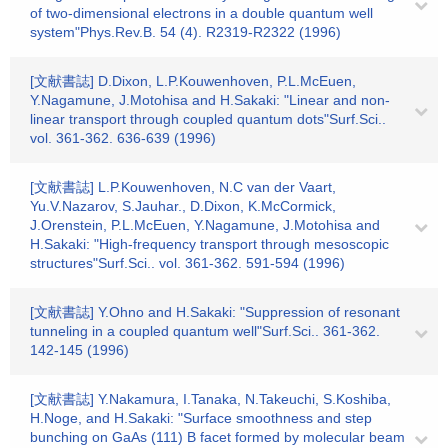
of two-dimensional electrons in a double quantum well
system"Phys.Rev.B. 54 (4). R2319-R2322 (1996)
[文献書誌] D.Dixon, L.P.Kouwenhoven, P.L.McEuen,
Y.Nagamune, J.Motohisa and H.Sakaki: "Linear and non-
linear transport through coupled quantum dots"Surf.Sci..
vol. 361-362. 636-639 (1996)
[文献書誌] L.P.Kouwenhoven, N.C van der Vaart,
Yu.V.Nazarov, S.Jauhar., D.Dixon, K.McCormick,
J.Orenstein, P.L.McEuen, Y.Nagamune, J.Motohisa and
H.Sakaki: "High-frequency transport through mesoscopic
structures"Surf.Sci.. vol. 361-362. 591-594 (1996)
[文献書誌] Y.Ohno and H.Sakaki: "Suppression of resonant
tunneling in a coupled quantum well"Surf.Sci.. 361-362.
142-145 (1996)
[文献書誌] Y.Nakamura, I.Tanaka, N.Takeuchi, S.Koshiba,
H.Noge, and H.Sakaki: "Surface smoothness and step
bunching on GaAs (111) B facet formed by molecular beam