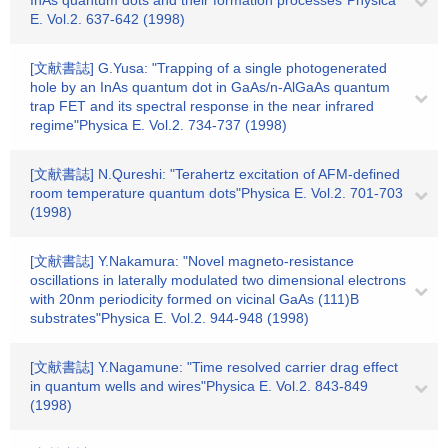
InAs quantum dots and their formation processes"Physica
E. Vol.2. 637-642 (1998)
[文献書誌] G.Yusa: "Trapping of a single photogenerated
hole by an InAs quantum dot in GaAs/n-AlGaAs quantum
trap FET and its spectral response in the near infrared
regime"Physica E. Vol.2. 734-737 (1998)
[文献書誌] N.Qureshi: "Terahertz excitation of AFM-defined
room temperature quantum dots"Physica E. Vol.2. 701-703
(1998)
[文献書誌] Y.Nakamura: "Novel magneto-resistance
oscillations in laterally modulated two dimensional electrons
with 20nm periodicity formed on vicinal GaAs (111)B
substrates"Physica E. Vol.2. 944-948 (1998)
[文献書誌] Y.Nagamune: "Time resolved carrier drag effect
in quantum wells and wires"Physica E. Vol.2. 843-849
(1998)