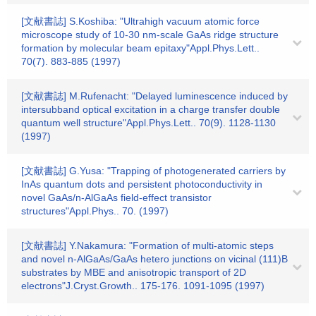
[文献書誌] S.Koshiba: "Ultrahigh vacuum atomic force
microscope study of 10-30 nm-scale GaAs ridge structure
formation by molecular beam epitaxy"Appl.Phys.Lett..
70(7). 883-885 (1997)
[文献書誌] M.Rufenacht: "Delayed luminescence induced by
intersubband optical excitation in a charge transfer double
quantum well structure"Appl.Phys.Lett.. 70(9). 1128-1130
(1997)
[文献書誌] G.Yusa: "Trapping of photogenerated carriers by
InAs quantum dots and persistent photoconductivity in
novel GaAs/n-AlGaAs field-effect transistor
structures"Appl.Phys.. 70. (1997)
[文献書誌] Y.Nakamura: "Formation of multi-atomic steps
and novel n-AlGaAs/GaAs hetero junctions on vicinal (111)B
substrates by MBE and anisotropic transport of 2D
electrons"J.Cryst.Growth.. 175-176. 1091-1095 (1997)