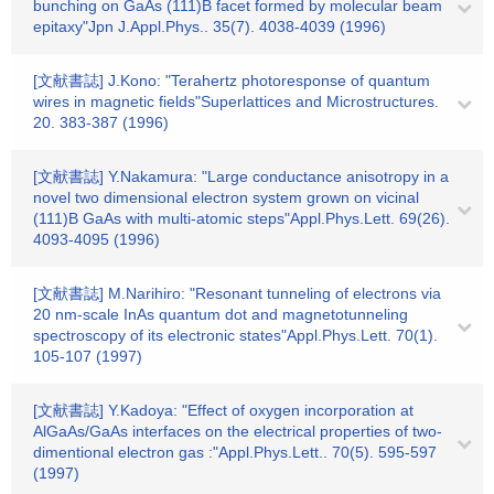
bunching on GaAs (111)B facet formed by molecular beam
epitaxy"Jpn J.Appl.Phys.. 35(7). 4038-4039 (1996)
[文献書誌] J.Kono: "Terahertz photoresponse of quantum
wires in magnetic fields"Superlattices and Microstructures.
20. 383-387 (1996)
[文献書誌] Y.Nakamura: "Large conductance anisotropy in a
novel two dimensional electron system grown on vicinal
(111)B GaAs with multi-atomic steps"Appl.Phys.Lett. 69(26).
4093-4095 (1996)
[文献書誌] M.Narihiro: "Resonant tunneling of electrons via
20 nm-scale InAs quantum dot and magnetotunneling
spectroscopy of its electronic states"Appl.Phys.Lett. 70(1).
105-107 (1997)
[文献書誌] Y.Kadoya: "Effect of oxygen incorporation at
AlGaAs/GaAs interfaces on the electrical properties of two-
dimentional electron gas :"Appl.Phys.Lett.. 70(5). 595-597
(1997)