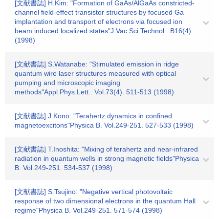
[文献書誌] H.Kim: "Formation of GaAs/AlGaAs constricted-
channel field-effect transistor structures by focused Ga
implantation and transport of electrons via focused ion
beam induced localized states"J.Vac.Sci.Technol.. B16(4).
(1998)
[文献書誌] S.Watanabe: "Stimulated emission in ridge
quantum wire laser structures measured with optical
pumping and microscopic imaging
methods"Appl.Phys.Lett.. Vol.73(4). 511-513 (1998)
[文献書誌] J.Kono: "Terahertz dynamics in confined
magnetoexcitons"Physica B. Vol.249-251. 527-533 (1998)
[文献書誌] T.Inoshita: "Mixing of terahertz and near-infrared
radiation in quantum wells in strong magnetic fields"Physica
B. Vol.249-251. 534-537 (1998)
[文献書誌] S.Tsujino: "Negative vertical photovoltaic
response of two dimensional electrons in the quantum Hall
regime"Physica B. Vol.249-251. 571-574 (1998)