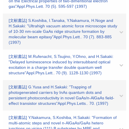
on the Electrical properties of two-dimentional electron
gas"Appl.Phys.Lett. 70 (5). 595-597 (1997)
[文献書誌] S.Koshiba, I.Tanaka, Y.Nakamura, H.Noge and
H.Sakaki: "Ultrahigh vacuum atomic force microscope study
of 10-30 nm-scale GaAs ridge structure formation by
molecular beam epitaxy"Appl.Phys.Lett.. 70 (7). 883-885
(1997)
[文献書誌] M.Rufenacht, S.Tsujino, Y.Ohno, and H.Sakaki:
"Delayed luminescence induced by intersubband optical
excitation in a charge transfer double quantum well
structure"Appl.Phys.Lett.. 70 (9). 1128-1130 (1997)
[文献書誌] G.Yusa and H.Sakaki: "Trapping of
photogenerated carriers by InAs quantum dots and
persistent photoconductivity in novel GaAs/n-AlGaAs field-
effect transistor structures"Appl.Phys.Letts.. 70. (1997)
[文献書誌] Y.Nakamura, S.Koshiba, H.Sakaki: "Formation of
multi-atomic steps and novel n-AlGaAs/GaAs hetero
junctions on vicina (111) B substrates by MBE and