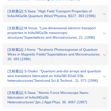
[文献書誌] S.Sasa: "High Field Transport Properties of
InAs/AlGaSb Quantum Wires"Physica. B227. 363 (1996)
[文献書誌] M.Inoue: "Low-dimensional electron transport
properties in InAs/AlGaSb mesoscopic
structures"Superlattices and Microstructures. 21. (1996)
[文献書誌] J.Kono: "Terahertz Photoresponse of Quantum
Wires in Magnetic Fields"Superlattices and Microstructures.
20. 383 (1996)
[文献書誌] S.Osako: "Quantum anti-dot arrays and quantum
wire transistors fabricated on InAs/Al0.5Ga0.5Sb
heterostructures"Semicond.Sci.& Technol.. 11. 571 (1996)
[文献書誌] S.Sasa: "Atomic Force Microscope Nano-
fabrication of InAs/AlGaSb
Heterostructures"Jpn.J.Appl.Phys. 36. 4067 (1997)