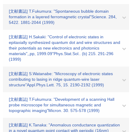
[文献書誌] T.Fukumura: "Spontaneous bubble domain
formation in a layered ferromagnetic crystal"Science. 284,
5422. 1881-2044 (1999)
[文献書誌] H.Sakaki: "Control of electronic states in
epitaxially synthesized quantum dot and wire structures and
their potentials as new electronics and photonics
materials",,pp, 1999.09"Phys.Stat.Sol.. (b) 215. 291-296
(1999)
[文献書誌] S.Watanabe: "Microscopy of electronic states
contributing to lasing in ridge quantum-wire laser
structure"Appl.Phys.Lett. 75, 15. 2190-2192 (1999)
[文献書誌] T.Fukumura: "Development of a scanning Hall
probe microscope for simultaneous magnetic and
topographic imaging"Micron. 30. 575-578 (1999)
[文献書誌] K.Tanaka: "Anomalous conductance quantization
in a novel quantum point contact with periodic (16nm)