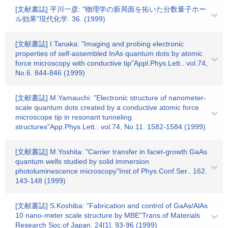
[文献書誌] 平川一彦: "物理学の新局面を拓いた分数量子ホー
ル効果"現代化学. 36. (1999)
[文献書誌] I.Tanaka: "Imaging and probing electronic
properties of self-assembled InAs quantum dots by atomic
force microscopy with conductive tip"Appl.Phys.Lett.. vol.74,
No.6. 844-846 (1999)
[文献書誌] M.Yamauchi: "Electronic structure of nanometer-
scale quantum dots created by a conductive atomic force
microscope tip in resonant tunneling
structures"App.Phys.Lett.. vol.74, No.11. 1582-1584 (1999)
[文献書誌] M.Yoshita: "Carrier transfer in facet-growth GaAs
quantum wells studied by solid immersion
photoluminescence microscopy"Inst.of Phys.Conf.Ser.. 162.
143-148 (1999)
[文献書誌] S.Koshiba: "Fabrication and control of GaAs/AlAs
10 nano-meter scale structure by MBE"Trans.of Materials
Research Soc.of Japan. 24[1]. 93-96 (1999)