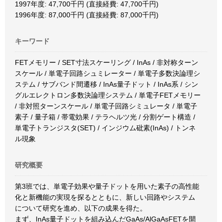
1997年度: 47,700千円 (直接経費: 47,700千円)
1996年度: 87,000千円 (直接経費: 87,000千円)
キーワード
FETメモリー / SET寸法スケーリング / InAs / 非対称ターン
スケール / 単電子回路シュミレーター / 単電子多数決論理シ
ステム / サブバンド間遷移 / InAs量子ドット / InAs系 / シン
グルエレクトロン多数決論理システム / 単電子FETメモリー
/ 非対照ターンスケール / 単電子回路シミュレータ / 単電子
素子 / 量子箱 / 帯電効果 / テラヘルツ光 / 分割ゲート構造 /
単電子トランジスタ(SET) / インジウム砒素(InAs) / トンネ
ル現象
研究概要
第3班では、単電子効果や量子ドットを用いた素子の高性能
化と新機能の実現を探るとともに、新しい回路やシステム
について研究を進め、以下の成果を得た。
まず、InAs量子ドットを組み込んだGaAs/AlGaAsFETを開