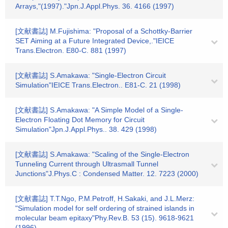
Arrays,"(1997)."Jpn.J.Appl.Phys. 36. 4166 (1997)
[文献書誌] M.Fujishima: "Proposal of a Schottky-Barrier
SET Aiming at a Future Integrated Device,."IEICE
Trans.Electron. E80-C. 881 (1997)
[文献書誌] S.Amakawa: "Single-Electron Circuit
Simulation"IEICE Trans.Electron.. E81-C. 21 (1998)
[文献書誌] S.Amakawa: "A Simple Model of a Single-
Electron Floating Dot Memory for Circuit
Simulation"Jpn.J.Appl.Phys.. 38. 429 (1998)
[文献書誌] S.Amakawa: "Scaling of the Single-Electron
Tunneling Current through Ultrasmall Tunnel
Junctions"J.Phys.C : Condensed Matter. 12. 7223 (2000)
[文献書誌] T.T.Ngo, P.M.Petroff, H.Sakaki, and J.L.Merz:
"Simulation model for self ordering of strained islands in
molecular beam epitaxy"Phy.Rev.B. 53 (15). 9618-9621
(1996)