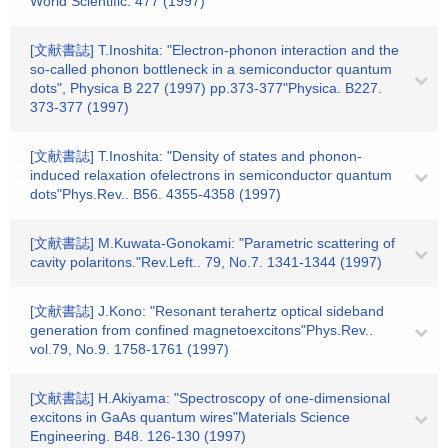
World Scientific. 477 (1997)
[文献書誌] T.Inoshita: "Electron-phonon interaction and the
so-called phonon bottleneck in a semiconductor quantum
dots", Physica B 227 (1997) pp.373-377"Physica. B227.
373-377 (1997)
[文献書誌] T.Inoshita: "Density of states and phonon-
induced relaxation ofelectrons in semiconductor quantum
dots"Phys.Rev.. B56. 4355-4358 (1997)
[文献書誌] M.Kuwata-Gonokami: "Parametric scattering of
cavity polaritons."Rev.Left.. 79, No.7. 1341-1344 (1997)
[文献書誌] J.Kono: "Resonant terahertz optical sideband
generation from confined magnetoexcitons"Phys.Rev..
vol.79, No.9. 1758-1761 (1997)
[文献書誌] H.Akiyama: "Spectroscopy of one-dimensional
excitons in GaAs quantum wires"Materials Science
Engineering. B48. 126-130 (1997)