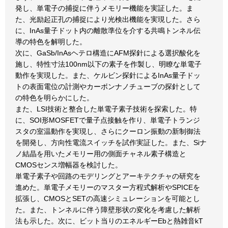
発し、単電子の捕捉に伴うメモリー機能を実証した。ま
た、光励起正孔の捕捉により光検出機能を実現した。さら
に、InAs量子ドット内の離散準位を介する共鳴トンネル伝
導の特色を解明した。
次に、GaSb/InAsヘテロ構造にAFM探針による選択酸化を
施し、特性寸法100nm以下の素子を作製し、明瞭な単電子
動作を実現した。また、ケルビン探針によるInAs量子ドッ
トの表面電位の計測やカーボンナノチューブの探針として
の特色を明らかにした。
また、LSI技術と整合した単電子素子技術を探索した。特
に、SOI形MOSFETで量子点接触を作り、単電子トランジ
スタの室温動作を実現し、さらにクーロン振動の新制御法
を開発し、方向性電流スイッチを試作実証した。また、Siナ
ノ結晶を用いたメモリー用の側面チャネル素子構造と
CMOSセンス増幅器を検討した。
単電子素子や回路のモデリングとアーキテクチャの研究を
進めた。単電子メモリーのマスター方程式解析やSPICEを
拡張し、CMOSとSETの高速シミュレーションを可能とし
た。また、トンネルに伴う障壁形状の変化を考慮した解析
法も示した。次に、ビット当りのエネルギーEbと熱雑音kT