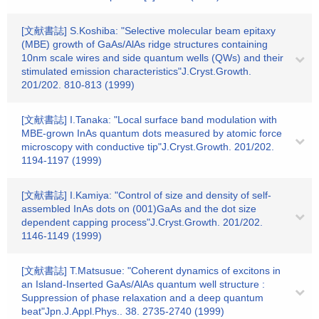
[文献書誌] S.Koshiba: "Selective molecular beam epitaxy
(MBE) growth of GaAs/AlAs ridge structures containing
10nm scale wires and side quantum wells (QWs) and their
stimulated emission characteristics"J.Cryst.Growth.
201/202. 810-813 (1999)
[文献書誌] I.Tanaka: "Local surface band modulation with
MBE-grown InAs quantum dots measured by atomic force
microscopy with conductive tip"J.Cryst.Growth. 201/202.
1194-1197 (1999)
[文献書誌] I.Kamiya: "Control of size and density of self-
assembled InAs dots on (001)GaAs and the dot size
dependent capping process"J.Cryst.Growth. 201/202.
1146-1149 (1999)
[文献書誌] T.Matsusue: "Coherent dynamics of excitons in
an Island-Inserted GaAs/AlAs quantum well structure :
Suppression of phase relaxation and a deep quantum
beat"Jpn.J.Appl.Phys.. 38. 2735-2740 (1999)