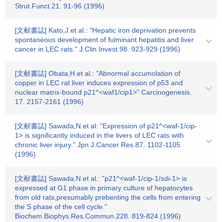
Strut.Funct.21. 91-96 (1996)
[文献書誌] Kato,J.et al.: "Hepatic iron deprivation prevents
spontaneous development of fulminant hepatitis and liver
cancer in LEC rats." J.Clin.Invest.98. 923-929 (1996)
[文献書誌] Obata,H.et al.: "Abnormal accumolation of
copper in LEC rat liver induces expression of p53 and
nuclear matrix-bound p21^<waf1/cip1>" Carcinogenesis.
17. 2157-2161 (1996)
[文献書誌] Sawada,N.et al: "Expression of p21^<waf-1/cip-
1> is significantly induced in the livers of LEC rats with
chronic liver injury." Jpn.J.Cancer Res.87. 1102-1105
(1996)
[文献書誌] Sawada,N.et al.: "p21^<waf-1/cip-1/sdi-1> is
expressed at G1 phase in primary culture of hepatocytes
from old rats,presumably prebenting the cells from entering
the S phase of the cell cycle."
Biochem.Biophys.Res.Commun.228. 819-824 (1996)