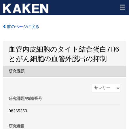
前のページに戻る
血管内皮細胞のタイト結合蛋白7H6
とがん細胞の血管外脱出の抑制
研究課題
研究課題/領域番号
08265253
研究種目