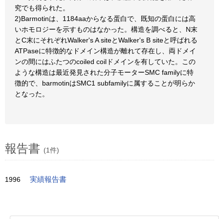
究でも得られた。
2)Barmotinは、1184aaからなる蛋白で、既知の蛋白には高
いホモロジーを示すものはなかった。構造を調べると、N末
とC末にそれぞれWalker's A siteとWalker's B siteと呼ばれる
ATPaseに特徴的なドメイン構造が離れて存在し、両ドメイ
ンの間にはふたつのcoiled coilドメインを有していた。この
ような構造は最近発見された分子モーターSMC familyに特
徴的で、barmotinはSMC1 subfamilyに属することが明らか
となった。
報告書
(1件)
1996
実績報告書