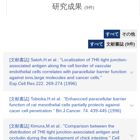
研究成果
(
9
件)
すべて
その他
すべて
文献書誌 (9件)
[文献書誌] Satoh,H.et al.: "Localization of 7H6 tight junction-
associated antigen along the cell border of vascular
endothelial cells correlates with paracellular barrier function
against ions,large molecules and cancer cells."
Exp.Cell.Res.222. 269-274 (1996)
[文献書誌] Tobioka,H.et al.: "Enhancced paracellular barrier
function of rat mesothelial cells partially protects against
cacer cell penetration." Brt.J.Cancer. 74. 439-445 (1996)
[文献書誌] Kimura,M.et al.: "Comparison between the
distribution of 7H6 tight junction-associated antigen and
occludin during the development of chick intestine." Cell