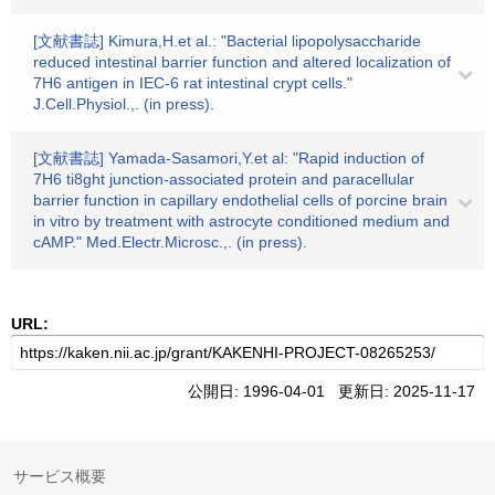
[文献書誌] Kimura,H.et al.: "Bacterial lipopolysaccharide
reduced intestinal barrier function and altered localization of
7H6 antigen in IEC-6 rat intestinal crypt cells."
J.Cell.Physiol.,. (in press).
[文献書誌] Yamada-Sasamori,Y.et al: "Rapid induction of
7H6 ti8ght junction-associated protein and paracellular
barrier function in capillary endothelial cells of porcine brain
in vitro by treatment with astrocyte conditioned medium and
cAMP." Med.Electr.Microsc.,. (in press).
URL:
公開日: 1996-04-01 更新日: 2025-11-17
サービス概要