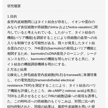
研究概要
1.目的
血管内皮細胞間にはタイト結合が存在し、イオンや蛋白の
みならず炎症細胞や癌細胞のintra-およびextra-vasationに関
与していると考えられている。したがって、タイト結合の
機能(バリア機能)を調節することにより癌細胞の血管への出
入りを制御できる可能性がある。我々が発見したタイト結
合蛋白のひとつ、7H6蛋白(barmotin)の発現はバリア機能と
相関するため、barmotinのcDNA発現クローニング、シーク
エンスを行い、barmotinの機能を明らかにすると共に、タ
イト結合の機能調節機構を明かにする。
2.方法と結果
1)株化した肺毛細血管内皮細胞(RLE)をtranswellに単層培養
し、その電気抵抗(transendothelial electrical
resistance:TER)を測定することにより、タイト結合のバリ
ア機能を評価したところ、db-cAMPとretinoic acidは有意に
TERを上昇させるとともに7H6の細胞辺縁への発現を誘導し
た。この時RLEへの癌細胞のもぐりこみは、対照に比べ約
60%抑制された。同様の結果は、腹腔中皮細胞を用いた研