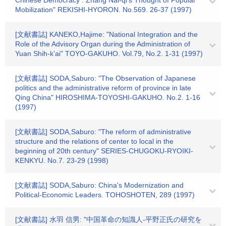
Chinese Democracy : Zhang Nai-qi's Thought of Popular
Mobilization" REKISHI-HYORON. No.569. 26-37 (1997)
[文献書誌] KANEKO,Hajime: "National Integration and the
Role of the Advisory Organ during the Administration of
Yuan Shih-k'ai" TOYO-GAKUHO. Vol.79, No.2. 1-31 (1997)
[文献書誌] SODA,Saburo: "The Observation of Japanese
politics and the administrative reform of province in late
Qing China" HIROSHIMA-TOYOSHI-GAKUHO. No.2. 1-16
(1997)
[文献書誌] SODA,Saburo: "The reform of administrative
structure and the relations of center to local in the
beginning of 20th century" SERIES-CHUGOKU-RYOIKI-
KENKYU. No.7. 23-29 (1998)
[文献書誌] SODA,Saburo: China's Modernization and
Political-Economic Leaders. TOHOSHOTEN, 289 (1997)
[文献書誌] 水羽 信男: "中国革命の知識人-平野正氏の研究を