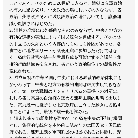
ことである。そのために20世紀に入ると、清朝は立憲政治
の導入に踏み切り、中央政治の場においてのみならず、省
政治、州県政治それに城鎮郷政治の場においても、議会組
識が創設されはじめた。
2. 清朝の崩壊には外部的なもののみならず、中央と地方の
有効な連携の実現によって国民統合を達成する、その具体
的手立ての欠如という内部的なものにも原因があった。各
省ごとに地方エリートが議会組織に参加しただけではな
く、省内行政官の統一的意思形成を可能にする合議的・集
権的行政組織も樹立され、省という政治単位での凝集性が
強化された。
3. 成立当初の中華民国は中央における独裁的政治体制にも
かかわらず、中央と地方の有機的連関は結局実現できなか
った。第一次大戦期のナショナリズムの高揚への対応は、
むしろ省に高度の自治権を認める連邦主義的形態で出現し
た。武力統一に挫折した北京政府はこうした動きに妥協す
ることによって、最後の統一化を試みた。
4. 清末以来その凝集性を強めていた省を中央の下請け機関
とし、集権的な統合を本格的に試みたのは国民党・国民政
府である。連邦主義を軍閥割拠の根拠であると排除し、県