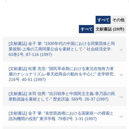
すべて
その他
すべて
文献書誌 (28件)
[文献書誌] 金子 肇: "1930年代の中国における同業団体と同
業規制-上海の工商同業公会を素材として-" 社会経済史学.
63巻1号. 87-116 (1997)
[文献書誌] 松重 充浩: "国民革命期における東北在地有力者
層のナショナリズム-奉天総商会の動向を中心に" 史学研究.
216号. 40-51 (1997)
[文献書誌] 水羽 信男: "抗日戦争と中国民主主義-章乃器の民
衆動員論を素材として-" 歴史評論. 569号. 26-37 (1997)
[文献書誌] 金子 肇: "袁世凱政権における国家統一の模索と
諮詢機関の役割" 東洋学報. 79巻2号. 1-31 (1997)