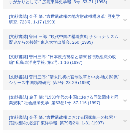
手がかりとして-" 広島東洋史学報. 3号. 53-71 (1998)
[文献書誌] 金子 肇: "袁世凱政権の地方財政機構改革" 歴史学
研究. 723号. 1-17 (1999)
[文献書誌] 曽田 三郎: "現代中国の構造変動:ナショナリズム-
歴史からの接近" 東京大学出版会, 260 (1999)
[文献書誌] 曽田三郎: "日本政治視察と清末省行政組織の改
編" 広島東洋史学報. 第2号. 1-16 (1997)
[文献書誌] 曽田三郎: "清末民初の官制改革と中央-地方関係"
シリーズ中国領域研究. 第7号. 23-29 (1998)
[文献書誌] 金子 肇: "1930年代の中国における同業団体と同
業規制" 社会経済史学. 第63巻1号. 87-116 (1997)
[文献書誌] 金子 肇: "袁世凱政権における国家統一の模索と
諮詢機関の役割" 東洋学報. 第79巻2号. 1-31 (1997)