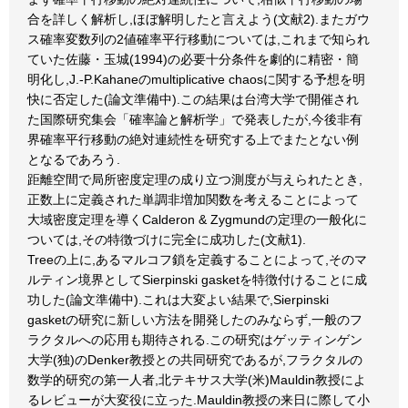
合を詳しく解析し,ほぼ解明したと言えよう(文献2).またガウ
ス確率変数列の2値確率平行移動については,これまで知られ
ていた佐藤・玉城(1994)の必要十分条件を劇的に精密・簡
明化し,J.-P.Kahaneのmultiplicative chaosに関する予想を明
快に否定した(論文準備中).この結果は台湾大学で開催され
た国際研究集会「確率論と解析学」で発表したが,今後非有
界確率平行移動の絶対連続性を研究する上でまたとない例
となるであろう.
距離空間で局所密度定理の成り立つ測度が与えられたとき,
正数上に定義された単調非増加関数を考えることによって
大域密度定理を導くCalderon & Zygmundの定理の一般化に
ついては,その特徴づけに完全に成功した(文献1).
Treeの上に,あるマルコフ鎖を定義することによって,そのマ
ルティン境界としてSierpinski gasketを特徴付けることに成
功した(論文準備中).これは大変よい結果で,Sierpinski
gasketの研究に新しい方法を開発したのみならず,一般のフ
ラクタルへの応用も期待される.この研究はゲッティンゲン
大学(独)のDenker教授との共同研究であるが,フラクタルの
数学的研究の第一人者,北テキサス大学(米)Mauldin教授によ
るレビューが大変役に立った.Mauldin教授の来日に際して小