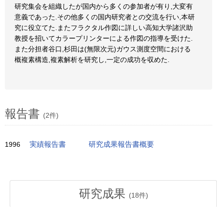
研究集会を組織したが国内から多くの参加者が有り,大変有
意義であった.その他多くの国内研究者との交流を行い,本研
究に役立てた.またフラクタル作図に詳しい高知大学諸沢助
教授を招いてカラープリンターによる作図の指導を受けた.
また分担者谷口,杉田は(無限次元)ガウス測度空間における
概複素構造,複素解析を研究し,一定の成功を収めた.
報告書
(2件)
1996
実績報告書
研究成果報告書概要
研究成果
(
18
件)