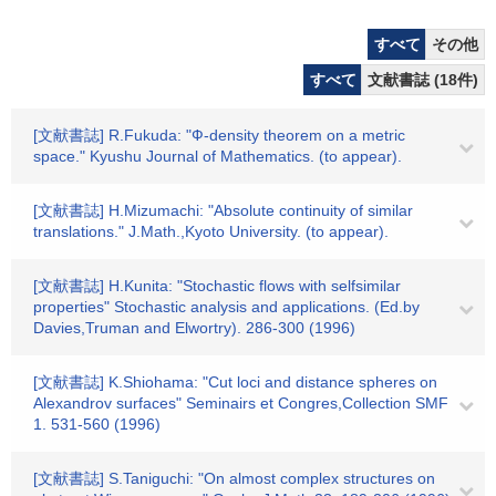
すべて
その他
すべて
文献書誌 (18件)
[文献書誌] R.Fukuda: "Ф-density theorem on a metric
space." Kyushu Journal of Mathematics. (to appear).
[文献書誌] H.Mizumachi: "Absolute continuity of similar
translations." J.Math.,Kyoto University. (to appear).
[文献書誌] H.Kunita: "Stochastic flows with selfsimilar
properties" Stochastic analysis and applications. (Ed.by
Davies,Truman and Elwortry). 286-300 (1996)
[文献書誌] K.Shiohama: "Cut loci and distance spheres on
Alexandrov surfaces" Seminairs et Congres,Collection SMF
1. 531-560 (1996)
[文献書誌] S.Taniguchi: "On almost complex structures on