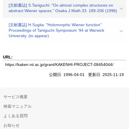
[文献書誌] S.Taniguchi: "On almost complex structures on
abstract Wiener spaces." Osaka J.Math.33. 189-206 (1996)
[文献書誌] H.Sugita: "Holomorphic Wiener function"
Proceedings of Taniguchi Symposium '94 at Warwick
University. (to appear).
URL:
公開日: 1996-04-01 更新日: 2025-11-19
サービス概要
検索マニュアル
よくある質問
お知らせ