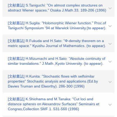
[文献書誌] S.Taniguchi: "On almost complex structures on
abstract Wiener spaces." Osaka J.Math.33. 189-206 (1996)
[文献書誌] H.Sugita: "Holomorphic Wiener function." Proc.of
Taniguchi Symposium '94 at Warwick University.(to appear).
[文献書誌] R.Fukuda and H.Sato: "Φ-density theorem on a
metric space." Kyushu Journal of Mathematics. (to appear).
[文献書誌] H.Mizumachi and H.Sato: "Absolute continuity of
similar translations." J.Math.,Kyoto University. (to appear).
[文献書誌] H.Kunita: "Stochastic flows with selfsimilar
properties" Stochastic analysis and applications.(Ed.by
Davies Truman and Elworthy). 286-300 (1996)
[文献書誌] K.Shiohama and M.Tanaka: "Cut loci and
distance spheres on Alexandrov Surfaces" Seminairs et
Congres,Collection SMF 1. 531-560 (1996)