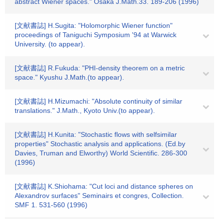
abstract Wiener spaces." Osaka J.Math.33. 189-206 (1996)
[文献書誌] H.Sugita: "Holomorphic Wiener function"
proceedings of Taniguchi Symposium '94 at Warwick
University. (to appear).
[文献書誌] R.Fukuda: "PHI-density theorem on a metric
space." Kyushu J.Math.(to appear).
[文献書誌] H.Mizumachi: "Absolute continuity of similar
translations." J.Math., Kyoto Univ.(to appear).
[文献書誌] H.Kunita: "Stochastic flows with selfsimilar
properties" Stochastic analysis and applications. (Ed.by
Davies, Truman and Elworthy) World Scientific. 286-300
(1996)
[文献書誌] K.Shiohama: "Cut loci and distance spheres on
Alexandrov surfaces" Seminairs et congres, Collection.
SMF 1. 531-560 (1996)