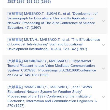
JSET 1997. 151-152 (1997)
[文献書誌] MAESAKO,T., SUGAI K., et al: "Development of
Seismograph for Educational Use and Its Application on
Network" Proceeding of The 21st Conference of Science
Education. 47. (1997)
[文献書誌] MUTA,H., MAESAKO,T., et al: "The Effectiveness
of Low-cost Tele-lecturing" Staff and Educational
Development International. 1(2&3). 129-142 (1997)
[文献書誌] MORIKAWA,O., MAESAKO,T.: "HyperMirror :
Toward Pleasant-to-use Video Mediated Communication
System" CSCW98 : Proceedings of ACM1998Conference
on CSCW. 149-158 (1998)
[文献書誌] YAMASHIRO,S., MAESAKO,T., et al: "WWW
Educational Network System for Weather Study"
Proceedings of the 1997 Conference of the Institute of
Electronics, Information and Communication Engineers. 6.
270 (1997)