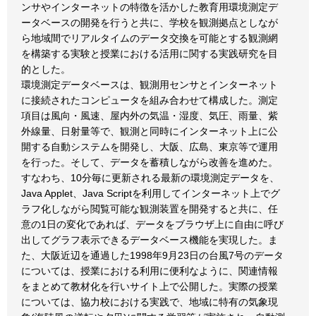
ンサやインターネットの特徴を活かした教育用環境測定デ
ータベースの開発を行うと共に、学校を観測拠点としなが
ら地域間でリアルタイムのデータ交換を可能とする観測網
を構築する実験と授業における活用に関する実践研究を目
的とした。
環境測定データベースは、観測用センサとインターネット
に接続されたコンピュータを組み合わせて構成した。測定
項目は風向・風速、屋内外の気温・湿度、気圧、雨量、紫
外線量、日射量等で、観測と同時にインターネット上に公
開する自動システムを開発し、大阪、広島、東京等で運用
を行った。そして、データを蓄積しながら改善を進めた。
すなわち、10分毎に更新される最新の環境測定データを、
Java Applet、Java Scriptを利用してインターネット上でグ
ラフ化しながら閲覧可能な観測装置を開発すると共に、任
意の1日の変化であれば、データをブラウザ上に自由に呼び
出してグラフ表示できるデータベース機能を実現した。ま
た、大阪近辺を通過した1998年9月23日の台風7号のデータ
については、授業における利用に便利なように、関連情報
をまとめて教材化を行いサイト上で公開した。実際の授業
については、協力校における実践で、地域に特有の気象現