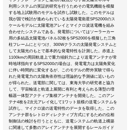
利用システムの実証的研究を行うためその電気機能を模擬
する地上試験用のモデルを試作し試験した。このモデルは
我が国で検討が進められている太陽発電衛星SPS2000のス
ケールモデルに太陽電池アレイとマイクロ波送電機を組み
合わせたシステムである。発電部についてはソーラーカー
用の多結晶太陽電池パネル32枚をSPS2000を模擬した三角
柱フレームにとりつけ、300Wクラスの太陽発電システムと
して太陽光のもとで基本的な発電特性を計測した。赤道上
1100kmの周回軌道上で重力傾斜力により送電アンテナが常
時地球指向するSPS2000の場合は、発電電力は太陽角変化
に伴い時間的に変化するが、このモデルの野外実験で得ら
れた発電電力の太陽角依存性は理論的な予測値に近いもの
が得られた。送電部に関しては、東海大学の研究者と協力
して、宇宙輸送と軌道上展開に有利と考えられる薄型の増
幅器一体型アクティブ集積アンテナを開発した。このアン
テナ4枚を2次元アレイ化して1ワット規模の送電システムを
試作し、マイクロ波の送電特性のデータを取得した。この
アンテナ群をレトロディレクティブ方式にするための位相
制御法の検討を行うとともに、送電システムの軌道上構築
に関連して多数のアレイアンテナを展開するレールガイド