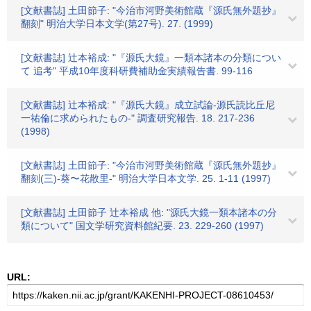
[文献書誌] 土田節子: "今治市河野美術館蔵『源氏無外題抄』
翻刻" 明治大学日本文学(第27号). 27. (1999)
[文献書誌] 辻本裕成: "『源氏大鏡』一類本諸本の分類につい
て 追考" 平成10年度科研費補助金実績報告書. 99-116
[文献書誌] 辻本裕成: "『源氏大鏡』成立試論-源氏読比丘尼
一祐倫に求められたもの-" 調査研究報告. 18. 217-236
(1998)
[文献書誌] 土田節子: "今治市河野美術館蔵『源氏無外題抄』
翻刻(三)-葵〜花散里-" 明治大学日本文学. 25. 1-11 (1997)
[文献書誌] 土田節子 辻本裕成 他: "源氏大鏡一類本諸本の分
類について" 国文学研究資料館紀要. 23. 229-260 (1997)
URL: