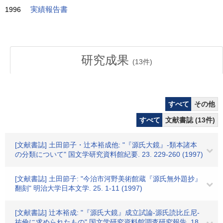
1996
実績報告書
研究成果
(
13
件)
すべて
その他
すべて
文献書誌 (13件)
[文献書誌] 土田節子・辻本裕成他: "『源氏大鏡』-類本諸本
の分類について" 国文学研究資料館紀要. 23. 229-260 (1997)
[文献書誌] 土田節子: "今治市河野美術館蔵『源氏無外題抄』
翻刻" 明治大学日本文学. 25. 1-11 (1997)
[文献書誌] 辻本裕成: "『源氏大鏡』成立試論-源氏読比丘尼-
祐倫に求められたもの" 国文学研究資料館調査研究報告. 18.