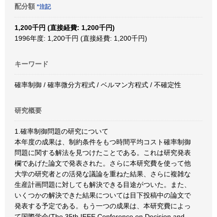
配分額
*注記
1,200千円 (直接経費: 1,200千円)
1996年度: 1,200千円 (直接経費: 1,200千円)
キーワード
確率制御 / 確率微分方程式 / ベルマン方程式 / 不確定性
研究概要
1.確率制御問題の研究について
本年度の成果は、制約条件をもつ時間平均コスト確率制御
問題に関する解法を見つけたことである。これは研究発表
欄であげた論文で発表された。さらに本研究費を使って他
大学の研究者との活発な議論を重ねた結果、さらに複雑な
生産計画問題に対しても解決できる目途がついた。また、
いくつかの解決できた結果については目下投稿中の論文で
発表する予定である。もう一つの成果は、本研究費によっ
て国際学会(The 35th IEEE Conference on Decision and