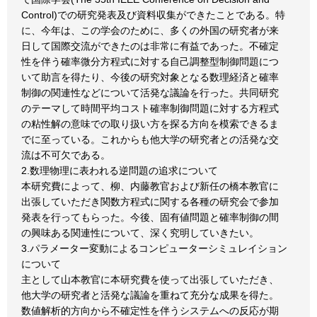
Control)での研究発表及び資料収集ができたことである。特
に、今年は、この学会のために、多くの外国の研究者が来
日して国際交流ができたのは非常に有益であった。不確定
性を伴う確率微分方程式に対する自己調整型制御問題につ
いて助言を得たり、今後の研究対象となる数理経済と確率
制御の関連性などについて活発な議論を行った。共同研究
のテーマして時間平均コスト確率制御問題に対する方程式
の粘性解の意味での取り扱い方を探る方向を模索できるま
でに至っている。これからも他大学の研究者との活発な交
流は不可欠である。
2.数理物理に表われる逆問題の追求について
本研究費によって、柳、内藤教官および新任の橋本教官に
出張していただき関数方程式に関する各種の研究会で参加
発表を行ってもらった。今後、固有値問題と確率制御の間
の興味ある関連性について、深く究明していきたい。
3.パラメーター変動によるコンピューターシミュレイション
について
主として山本教官に本研究費を使って出張していただき、
他大学の研究者と活発な議論を重ねて充分な成果を得た。
数値解析的方向から不確定性を伴うシステムへの反応が期