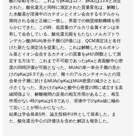
酸の挙動を示し、これよりpKalは12.7、pKa2は13.6と決定
された。酸化還元と同時に測定された質量変化は、解離し
た水酸基が溶液中のカチオンとイオン会合するモデルから
期待される値と正確に一致し、界面での物質移動機構を明
らかにできた。この時、低質量のアルカリ金属イオンは水
和して会合している。酸化還元能をもたないメルカプトウ
ンデカン酸(MUA)単分子層の評価には、QCM滴定法と名付
けた新たな測定法を提案した。これは解離したカルボキシ
ル基とイオン会合するカチオンの質量をpHの関数として測
定する方法で、これまで不可能であったpKaと表面酸中心密
度の同時評価が可能となった。MUAの単一単分子層の見か
けのpKaは6.5であったが、種々のアルカンチオールとの混
合単分子層に於けるMUAのpKaはMUA密度の減少とともに
小さくなった。見かけのpKaと酸中心密度の間に成立する直
線関係より、解離種間の反発の相互作用があること、相互
作用がない時のpKaは5.5であり、溶液中でのpKa値に極め
て近いことが明らかになった。
結果は学会発表5件、論文投稿中2件として発表した。ま
た、酸化還元中心の評価法を含めた解説も報告した。