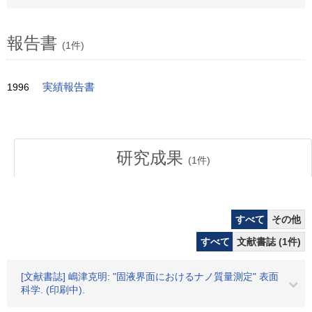
報告書
(1件)
1996
実績報告書
研究成果
(
1
件)
すべて
その他
すべて
文献書誌 (1件)
[文献書誌] 嶋津克明: "固液界面におけるナノ質量測定" 表面
科学. (印刷中).