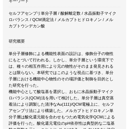
キーワード
セルフアセンブリ単分子層 / 酸解離定数 / 水晶振動子マイク
ロバランス / QCM滴定法 / メルカプトヒドロキノン / メル
カプトウンデカン酸
研究概要
単分子層修飾による機能性表面の設計は、修飾分子の物性
にもとづいて行われる。しかし、単分子層という環境下で
は、種々の相互作用により元の物性がそのまま発見される
とは限らない。本研究ではこのような視点に基づき、単分
子層における機能中心物性のその場評価と制御を目的とし
た研究を行った。
機能中心として酸塩基を選択し、おもに水晶振動子マイク
ロバランス(QCM)法を用いて検討した。単分子層は真空蒸
着法により調製した清浄なAu(111)/QCM電極上に、セルフ
アセンブリ法により構築した。メルカプトヒドロキノン単
分子層は酸化還元能を合わせもつため電気化学QCMによる
評価を行った。酸化還元電位のpH依存性は典型的な二塩基