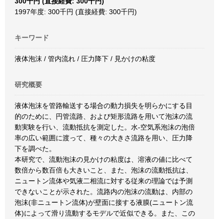
300千円 (直接経費: 300千円)
1997年度: 300千円 (直接経費: 300千円)
キーワード
液体泡沫 / 管内流れ / 圧力降下 / 見かけの粘度
研究概要
液体泡沫を管路輸送する場合の動力損失を明らかにする目
的のために、円管流路、および矩形流路を用いて泡沫の流
動実験を行い、流動抵抗を測定した。水-空気系泡沫の泡倍
率の広い範囲に渡って、種々の大きさ流路を用い、圧力降
下を調べた。
本研究で、流動泡沫の見かけの粘度は、溶液の値に比べて
数倍から数百倍も大きいこと、また、泡沫の流動抵抗は、
ニュートン流体や気液二相流に対する従来の理論では予測
できないことが示された。流路内の泡沫の流動は、内部の
泡沫(非ニュートン流体)が壁面に接する液膜(ニュートン流
体)によって滑り流動するモデルで近似できる。また、この