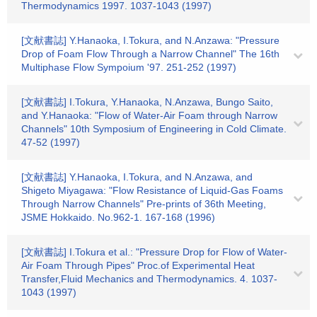
Thermodynamics 1997. 1037-1043 (1997)
[文献書誌] Y.Hanaoka, I.Tokura, and N.Anzawa: "Pressure
Drop of Foam Flow Through a Narrow Channel" The 16th
Multiphase Flow Sympoium '97. 251-252 (1997)
[文献書誌] I.Tokura, Y.Hanaoka, N.Anzawa, Bungo Saito,
and Y.Hanaoka: "Flow of Water-Air Foam through Narrow
Channels" 10th Symposium of Engineering in Cold Climate.
47-52 (1997)
[文献書誌] Y.Hanaoka, I.Tokura, and N.Anzawa, and
Shigeto Miyagawa: "Flow Resistance of Liquid-Gas Foams
Through Narrow Channels" Pre-prints of 36th Meeting,
JSME Hokkaido. No.962-1. 167-168 (1996)
[文献書誌] I.Tokura et al.: "Pressure Drop for Flow of Water-
Air Foam Through Pipes" Proc.of Experimental Heat
Transfer,Fluid Mechanics and Thermodynamics. 4. 1037-
1043 (1997)