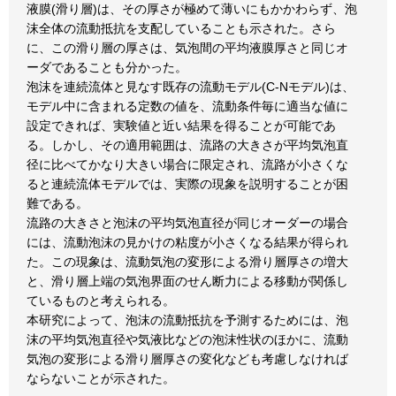
液膜(滑り層)は、その厚さが極めて薄いにもかかわらず、泡
沫全体の流動抵抗を支配していることも示された。さら
に、この滑り層の厚さは、気泡間の平均液膜厚さと同じオ
ーダであることも分かった。
泡沫を連続流体と見なす既存の流動モデル(C-Nモデル)は、
モデル中に含まれる定数の値を、流動条件毎に適当な値に
設定できれば、実験値と近い結果を得ることが可能であ
る。しかし、その適用範囲は、流路の大きさが平均気泡直
径に比べてかなり大きい場合に限定され、流路が小さくな
ると連続流体モデルでは、実際の現象を説明することが困
難である。
流路の大きさと泡沫の平均気泡直径が同じオーダーの場合
には、流動泡沫の見かけの粘度が小さくなる結果が得られ
た。この現象は、流動気泡の変形による滑り層厚さの増大
と、滑り層上端の気泡界面のせん断力による移動が関係し
ているものと考えられる。
本研究によって、泡沫の流動抵抗を予測するためには、泡
沫の平均気泡直径や気液比などの泡沫性状のほかに、流動
気泡の変形による滑り層厚さの変化なども考慮しなければ
ならないことが示された。